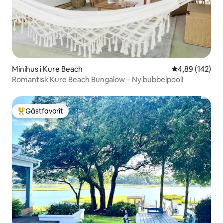
Minihus i Kure Beach
4,89 av 5 i ge
4,89 (142)
Romantisk Kure Beach Bungalow – Ny bubbelpool!
Gästfavorit
Populär gästfavorit