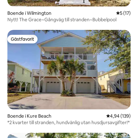
Boende i Wilmington
5 av 5 i g
5 (17)
Nytt! The Grace~Gångväg till stranden~Bubbelpool
Gästfavorit
Gästfavorit
Boende i Kure Beach
4,94 av 5 i ge
4,94 (139)
*2 kvarter till stranden, hundvänlig utan husdjursavgifter!*