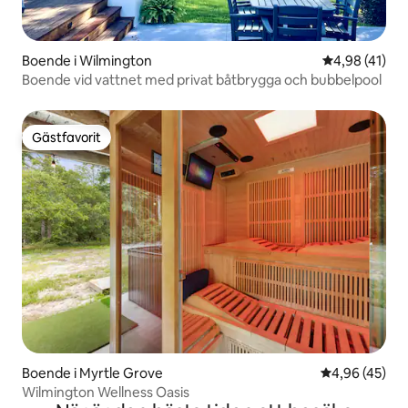
Boende i Wilmington
4,98 av 5 i g
4,98 (41)
Boende vid vattnet med privat båtbrygga och bubbelpool
Gästfavorit
Gästfavorit
Boende i Myrtle Grove
4,96 av 5 i g
4,96 (45)
Wilmington Wellness Oasis