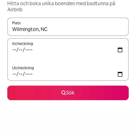
Hitta och boka unika boenden med badtunna på
Airbnb
Plats
När resultaten är tillgängliga kan du navigera med upp- och ned
Incheckning
Utcheckning
Sök