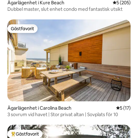
Ägarlägenhet i Kure Beach
5 av 5 i ge
5 (205)
Dubbel master, slut enhet condo med fantastisk utsikt
Gästfavorit
Gästfavorit
Ägarlägenhet i Carolina Beach
5 av 5 i g
5 (17)
3 sovrum vid havet | Stor privat altan | Sovplats för 10
Gästfavorit
Populär gästfavorit