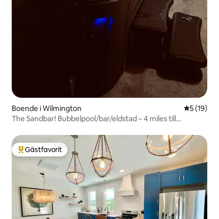
Boende i Wilmington
5 av 5 i g
5 (19)
The Sandbar! Bubbelpool/bar/eldstad – 4 miles till
stranden!
Gästfavorit
Populär gästfavorit