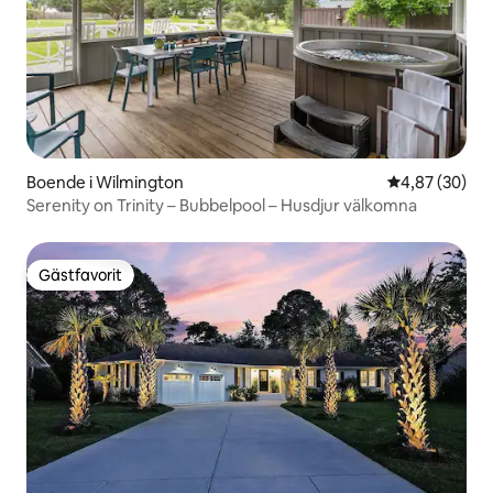
Boende i Wilmington
4,87 av 5 i g
4,87 (30)
Serenity on Trinity – Bubbelpool – Husdjur välkomna
Gästfavorit
Gästfavorit