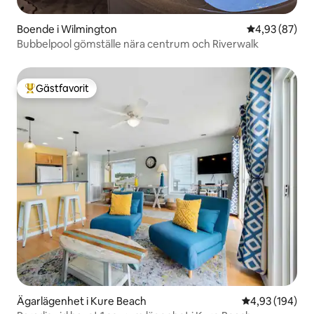
Boende i Wilmington
4,93 av 5 i g
4,93 (87)
Bubbelpool gömställe nära centrum och Riverwalk
Gästfavorit
Populär gästfavorit
Ägarlägenhet i Kure Beach
4,93 av 5 i ge
4,93 (194)