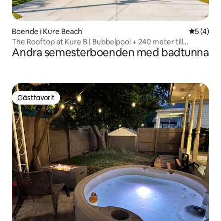
Boende i Kure Beach
5 av 5 i 
5 (4)
The Rooftop at Kure B | Bubbelpool + 240 meter till
Andra semesterboenden med badtunna
stranden
Gästfavorit
Gästfavorit