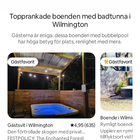
Topprankade boenden med badtunna i
Wilmington
Gästerna är eniga: dessa boenden med bubbelpool
har höga betyg för plats, renlighet med mera.
Gästfavorit
Gästfavorit
Gästfavorit
Populär gästfavor
Boende i Wilming
Rymligt boende vi
Gästsvit i Wilmington
4,95 av 5 i genomsnittligt bety
4,95 (635)
utomhusnöje
Upplev en rymlig
Den förtrollade skogen med privat
tillflyktsort vid ku
bubbelpool
FESTPOLICY: The Enchanted Forest