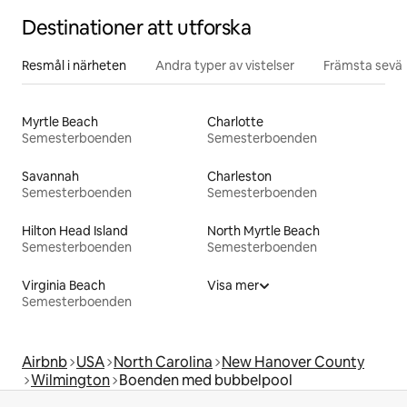
Destinationer att utforska
Resmål i närheten
Andra typer av vistelser
Främsta sevär
Myrtle Beach
Charlotte
Semesterboenden
Semesterboenden
Savannah
Charleston
Semesterboenden
Semesterboenden
Hilton Head Island
North Myrtle Beach
Semesterboenden
Semesterboenden
Virginia Beach
Visa mer
Semesterboenden
Airbnb
USA
North Carolina
New Hanover County
Wilmington
Boenden med bubbelpool