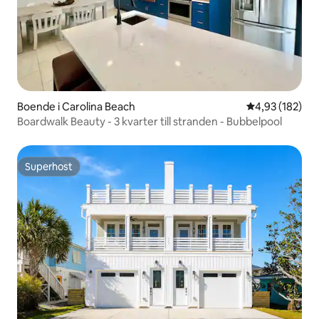
Boende i Carolina Beach
4,93 av 5 i ge
4,93 (182)
Boardwalk Beauty - 3 kvarter till stranden - Bubbelpool
Superhost
Superhost