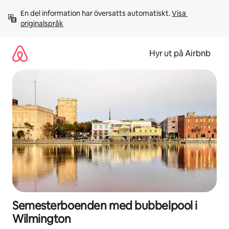
Hoppa
En del information har översatts automatiskt. 
Visa 
till
originalspråk
innehåll
Hyr ut på Airbnb
Semesterboenden med bubbelpool i
Wilmington