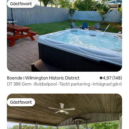
Gästfavorit
Gästfavorit
Boende i Wilmington Historic District
4,97 av 5 i ge
4,97 (148)
DT 3BR Gem -Bubbelpool -Täckt parkering -Inhägnad gård
Gästfavorit
Gästfavorit