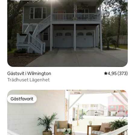
Gästsvit i Wilmington
4,95 av 5 i ge
4,95 (373)
Trädhuset Lägenhet
Gästfavorit
Gästfavorit