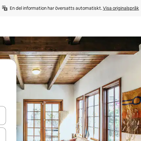
En del information har översatts automatiskt. 
Visa originalspråk
d upp- och nedåtpilarna eller utforska genom att trycka eller svepa.