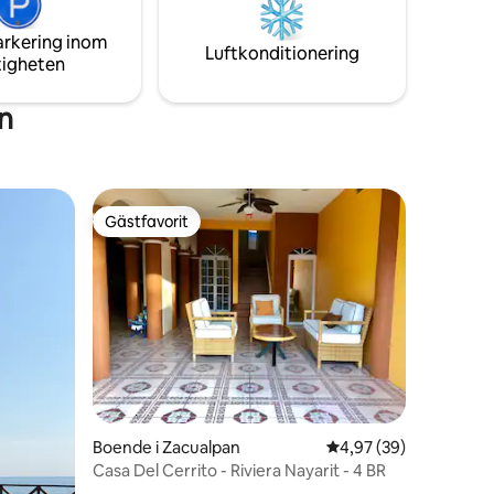
meditation/yoga/konstnärsresa eller helt
RN*
enkelt tid att vara med dig själv.
arkering inom
Luftkonditionering
tigheten
n
Gästfavorit
Gästfavorit
en
Boende i Zacualpan
4,97 av 5 i genomsnit
4,97 (39)
Casa Del Cerrito - Riviera Nayarit - 4 BR