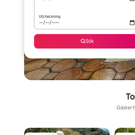
Utcheckning
Sök
To
Gäster h