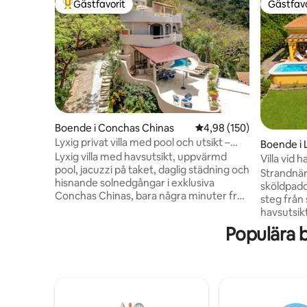
Gästfavorit
Gästfavo
Populär gästfavorit
Gästfavo
Boende i Conchas Chinas
4,98 av 5 i genomsnitt
4,98 (150)
Lyxig privat villa med pool och utsikt –
Boende i 
Puerto Vallarta
Lyxig villa med havsutsikt, uppvärmd
Villa vid 
pool, jacuzzi på taket, daglig städning och
Tortugas
Strandnära 
hisnande solnedgångar i exklusiva
sköldpadd
Conchas Chinas, bara några minuter från
steg från
Zona Romántica. Här finns 4 sovrum med
havsutsik
eget badrum, ett TV-rum med 2
släppas ut
Populära 
enkelsängar och 6,5 badrum. Eldstads-
under säs
terrass, skybar på taket,
sovrum me
specialtillverkade möbler,
med eget 
panoramafönster, inhägnad för
utomhuskö
avskildhet, pålitligt WiFi och fantastisk
wifi, full
utsikt över havet och djungeln. Perfekt
reservgen