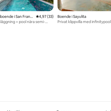
oende i San Franci
4,97 av 5 i genomsnittligt betyg, 33 omdöm
4,97 (33)
Boende i Sayulita
nläggning + pool nära semi-
Privat klippvilla med infinitypool
and
tligt betyg, 34 omdömen