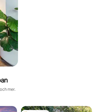
pan
 och mer.
Vindsvåni