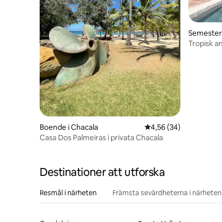
Semesterb
sco
Tropisk a
privat str
Boende i Chacala
4,56 av 5 i genomsnit
4,56 (34)
Casa Dos Palmeiras i privata Chacala
Destinationer att utforska
Resmål i närheten
Främsta sevärdheterna i närheten