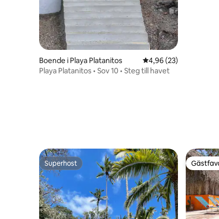
Boende i Playa Platanitos
4,96 av 5 i genomsnit
4,96 (23)
Playa Platanitos • Sov 10 • Steg till havet
Superhost
Gästfavo
Superhost
Gästfavo