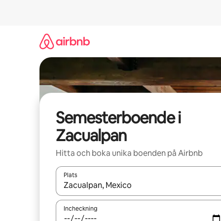
Hoppa
till
innehåll
Semesterboende i
Zacualpan
Hitta och boka unika boenden på Airbnb
Plats
När resultaten är tillgängliga kan du navigera me
Incheckning