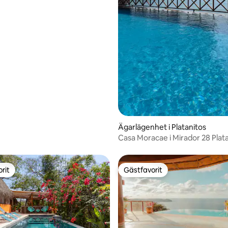
tligt betyg, 23 omdömen
Ägarlägenhet i Platanitos
Casa Moracae i Mirador 28 Plat
rit
Gästfavorit
rit
Gästfavorit