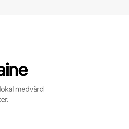
aine
 lokal medvärd
er.