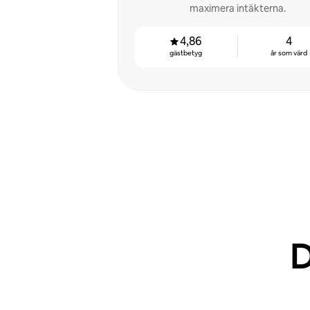
maximera intäkterna.
4,86
4
gästbetyg
år som värd
D