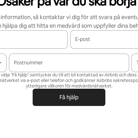
Osäker på var du ska börja
 information, så kontaktar vi dig för att svara på eventu
 hjälpa dig att hitta en medvärd som uppfyller dina be
E-post
Postnummer
älja "Få hjälp" samtycker du till att bli kontaktad av Airbnb och des
ätverket via e-post eller telefon och godkänner Airbnbs
sekretesspol
ytterligare villkoren för
medvärdsnätverket
.
Få hjälp