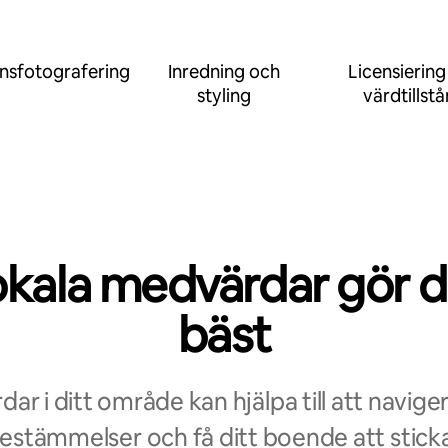
nsfotografering
Inredning och
Licensiering
styling
värdtillst
okala medvärdar gör d
bäst
ar i ditt område kan hjälpa till att navige
bestämmelser och få ditt boende att sticka