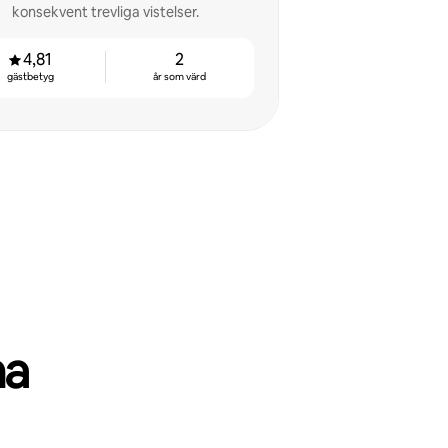
konsekvent trevliga vistelser.
4,81
2
gästbetyg
år som värd
ma