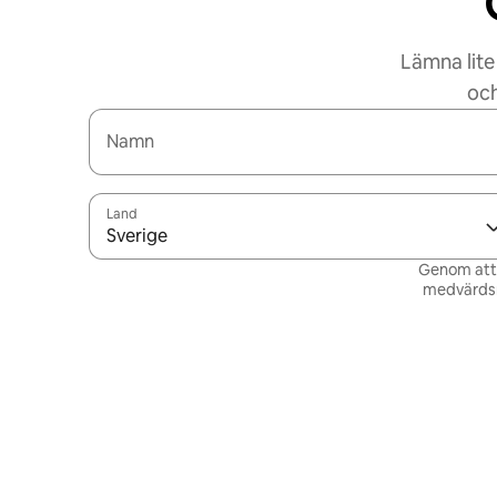
Lämna lite
och
Namn
Land
Sverige
Genom att v
medvärdsn