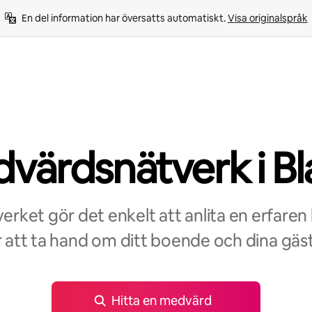
En del information har översatts automatiskt. 
Visa originalspråk
värdsnätverk i Bl
rket gör det enkelt att anlita en erfaren
r att ta hand om ditt boende och dina gäst
Hitta en medvärd