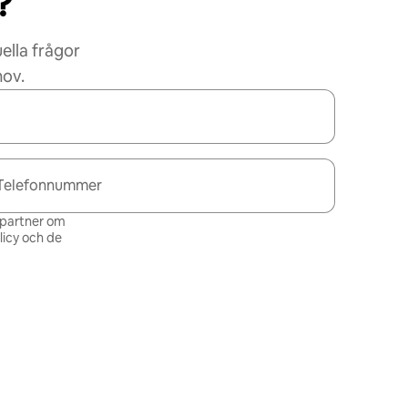
?
ella frågor
hov.
Telefonnummer
s partner om
icy och de