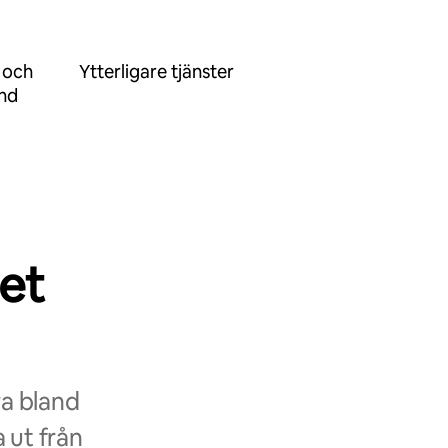
 och
Ytterligare tjänster
ånd
et
ra bland
 ut från