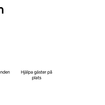
n
anden
Hjälpa gäster på
plats