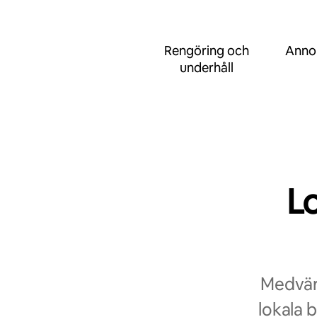
Rengöring och
Anno
underhåll
L
Medvärd
lokala 