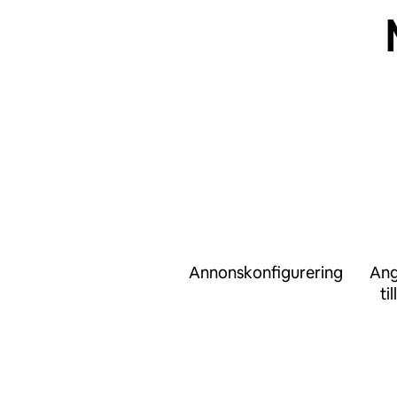
Annonskonfigurering
Ang
ti