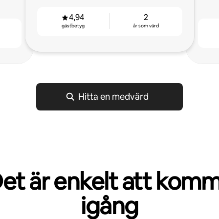
4,94
2
gästbetyg
år som värd
Hitta en medvärd
et är enkelt att kom
igång