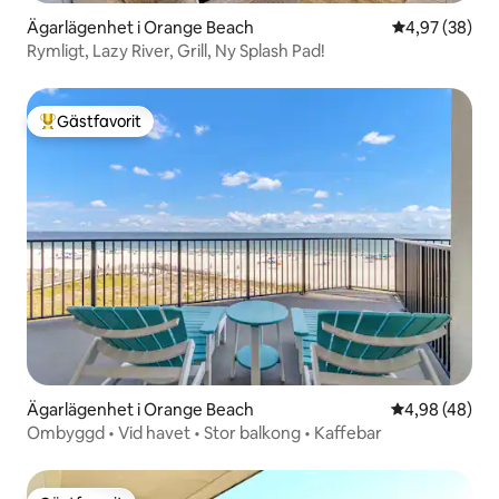
Ägarlägenhet i Orange Beach
4,97 av 5 i g
4,97 (38)
Rymligt, Lazy River, Grill, Ny Splash Pad!
Gästfavorit
Populär gästfavorit
Ägarlägenhet i Orange Beach
4,98 av 5 i g
4,98 (48)
Ombyggd • Vid havet • Stor balkong • Kaffebar