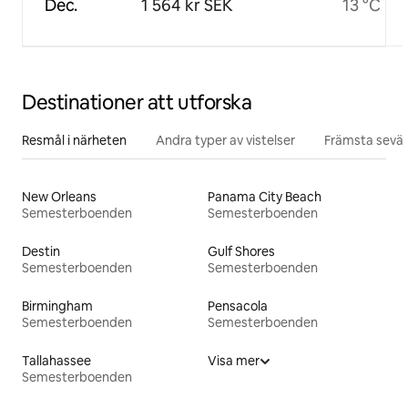
Dec.
1 564 kr SEK
13 °C
Destinationer att utforska
Resmål i närheten
Andra typer av vistelser
Främsta sevär
New Orleans
Panama City Beach
Semesterboenden
Semesterboenden
Destin
Gulf Shores
Semesterboenden
Semesterboenden
Birmingham
Pensacola
Semesterboenden
Semesterboenden
Tallahassee
Visa mer
Semesterboenden