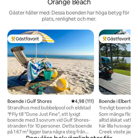
Orange Beach
Gäster håller med: Dessa boenden har höga betyg för
plats, renlighet och mer.
Gästfavorit
Gästfavorit
Populär gästfavorit
Populär gästfavor
Boende i Gulf Shores
4,98 av 5 i genomsnittligt bet
4,98 (111)
Boende i Elberta
Strandhus med bubbelpool och eldstad
Trevligt boende m
Miflin Creek
🌴Fly till ”Dune Just Fine”, ett lyxigt
Som många flickor
boende med 3 sovrum vid Gulf Shores-
alltid älskat vattne
stranden för 10 personer. Detta boende
här lilla husvagnss
på 1 67 m² ligger bara några steg från
Creek visste jag at
stranden och Little Lagoon och erbjuder
speciellt – en fridfu