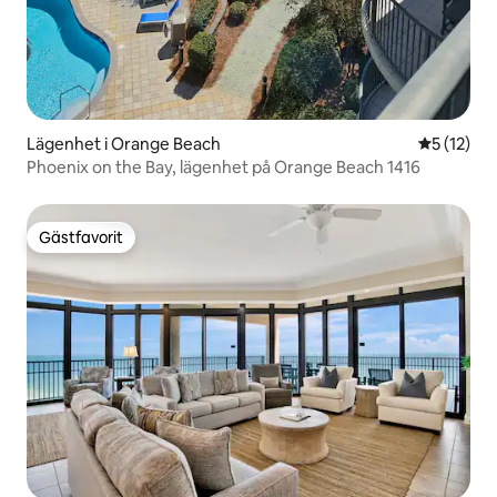
Lägenhet i Orange Beach
5 av 5 i g
5 (12)
Phoenix on the Bay, lägenhet på Orange Beach 1416
Gästfavorit
Gästfavorit