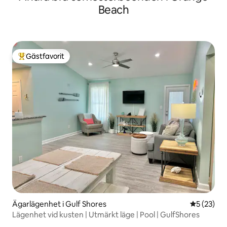
Beach
Gästfavorit
Populär gästfavorit
Ägarlägenhet i Gulf Shores
5 av 5 i g
5 (23)
Lägenhet vid kusten | Utmärkt läge | Pool | GulfShores