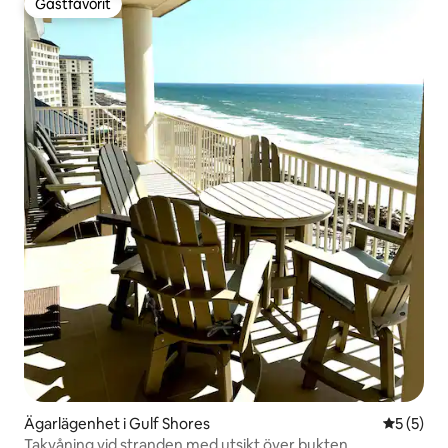
Gästfavorit
Gästfavorit
Ägarlägenhet i Gulf Shores
5 av 5 i 
5 (5)
Takvåning vid stranden med utsikt över bukten