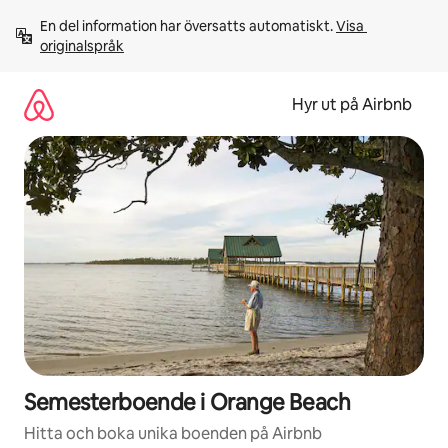
Hoppa
En del information har översatts automatiskt. 
Visa 
till
originalspråk
innehåll
Hyr ut på Airbnb
Semesterboende i Orange Beach
Hitta och boka unika boenden på Airbnb