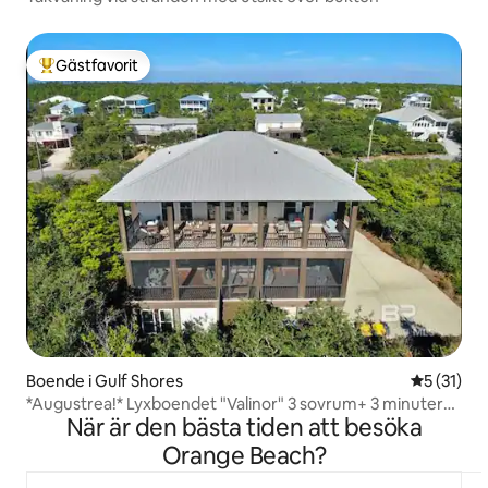
Gästfavorit
Populär gästfavorit
Boende i Gulf Shores
5 av 5 i g
5 (31)
*Augustrea!* Lyxboendet "Valinor" 3 sovrum+ 3 minuter
När är den bästa tiden att besöka
till sand
Orange Beach?