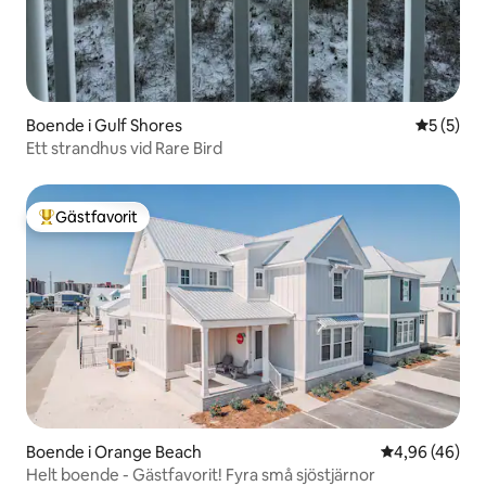
Boende i Gulf Shores
5 av 5 i 
5 (5)
Ett strandhus vid Rare Bird
Gästfavorit
Populär gästfavorit
Boende i Orange Beach
4,96 av 5 i g
4,96 (46)
Helt boende - Gästfavorit! Fyra små sjöstjärnor