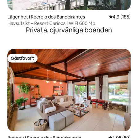
Lägenhet i Recreio dos Bandeirantes
4,9 av 5 i ge
4,9 (185)
Havsutsikt – Resort Carioca | WIFI 600 Mb
Privata, djurvänliga boenden
Gästfavorit
Gästfavorit
Boende i Recreio dos Bandeirantes
4,95 av 5 i g
4,95 (59)