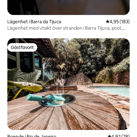
Lägenhet i Barra da Tijuca
4,95 av 5 i ge
4,95 (183)
Lägenhet med utsikt över stranden i Barra Tijuca, pool,
garage, 24 timmar
Gästfavorit
Gästfavorit
Boende i Rio de Janeiro
4,92 av 5 i g
4,92 (78)