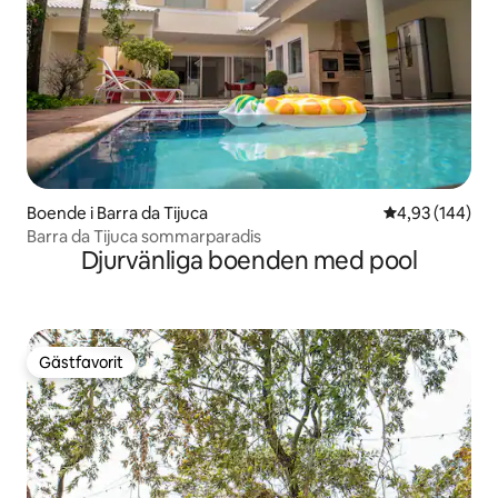
Boende i Barra da Tijuca
4,93 av 5 i ge
4,93 (144)
Barra da Tijuca sommarparadis
Djurvänliga boenden med pool
Gästfavorit
Gästfavorit