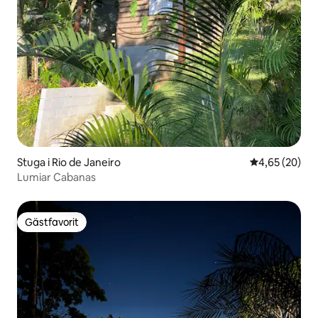
Stuga i Rio de Janeiro
4,65 av 5 i g
4,65 (20)
Lumiar Cabanas
Gästfavorit
Gästfavorit