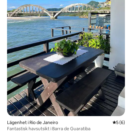
Lägenhet i Rio de Janeiro
5 av 5 i 
5 (6)
Fantastisk havsutsikt i Barra de Guaratiba