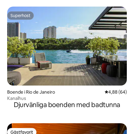
Superhost
Superhost
Boende i Rio de Janeiro
4,88 av 5 i g
4,88 (64)
Kanalhus
Djurvänliga boenden med badtunna
Gästfavorit