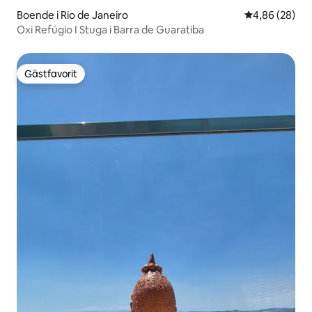
Boende i Rio de Janeiro
4,86 av 5 i g
4,86 (28)
Oxi Refúgio I Stuga i Barra de Guaratiba
Gästfavorit
Gästfavorit