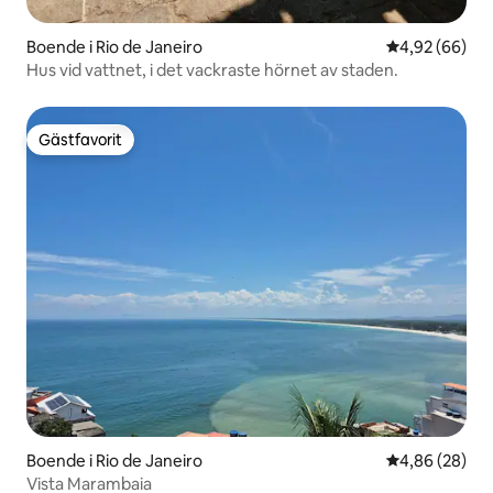
Boende i Rio de Janeiro
4,92 av 5 i g
4,92 (66)
Hus vid vattnet, i det vackraste hörnet av staden.
Gästfavorit
Gästfavorit
Boende i Rio de Janeiro
4,86 av 5 i g
4,86 (28)
Vista Marambaia