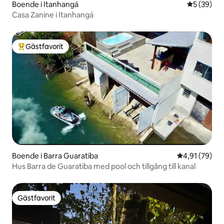
Boende i Itanhangá
5 av 5 i g
5 (39)
Casa Zanine i Itanhangá
Gästfavorit
Populär gästfavorit
Boende i Barra Guaratiba
4,91 av 5 i g
4,91 (79)
Hus Barra de Guaratiba med pool och tillgång till kanal
Gästfavorit
Gästfavorit