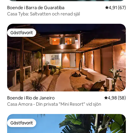
Boende i Barra de Guaratiba
4,91 av 5 i g
4,91 (67)
Casa Tyba: Saltvatten och renad själ
Gästfavorit
Gästfavorit
Boende i Rio de Janeiro
4,98 av 5 i g
4,98 (58)
Casa Amora - Din privata "Mini Resort" vid sjön
Gästfavorit
Gästfavorit