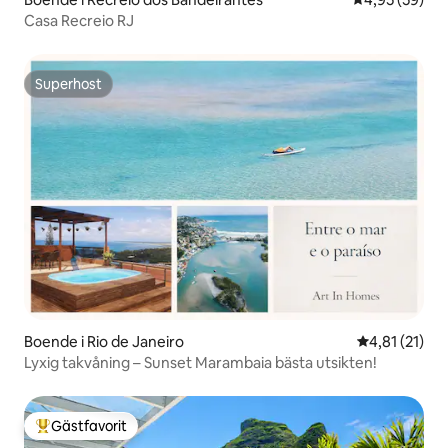
Casa Recreio RJ
Superhost
Superhost
Boende i Rio de Janeiro
4,81 av 5 i 
4,81 (21)
Lyxig takvåning – Sunset Marambaia bästa utsikten!
Gästfavorit
Populär gästfavorit