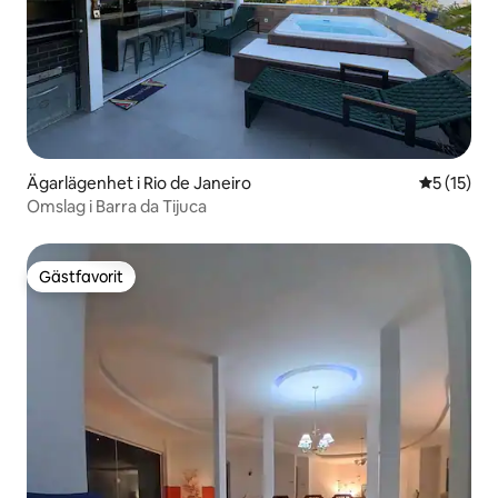
Ägarlägenhet i Rio de Janeiro
5 av 5 i g
5 (15)
Omslag i Barra da Tijuca
Gästfavorit
Gästfavorit