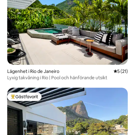
Lägenhet i Rio de Janeiro
5 av 5 i g
5 (21)
Lyxig takvåning i Rio | Pool och hänförande utsikt
Gästfavorit
Populär gästfavorit