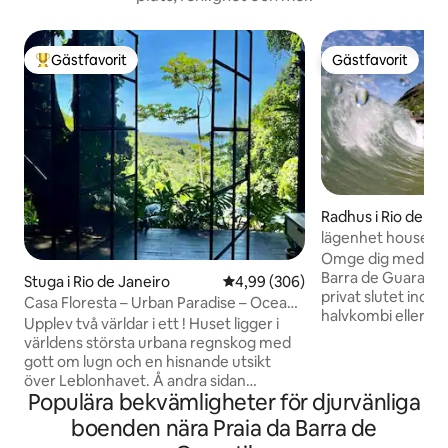
Gästfavorit
Gästfavorit
Populär gästfavorit
Gästfavorit
Radhus i Rio de Ja
lägenhet house ta
stranden maramb
Omge dig med turi
Barra de Guaratib
Stuga i Rio de Janeiro
4,99 av 5 i genomsnittligt bety
4,99 (306)
privat slutet inom
Casa Floresta – Urban Paradise – Ocean
halvkombi eller mo
View
Upplev två världar i ett ! Huset ligger i
boendet; vi ligge
världens största urbana regnskog med
från de största st
gott om lugn och en hisnande utsikt
Marambaia och Pra
över Leblonhavet. Å andra sidan
butiker och turist
Populära bekvämligheter för djurvänliga
kommer du att vara 2 km från asfalten
do Telégrafo och S
och 20 minuter med bil från Leblon
boenden nära Praia da Barra de
10 minuter till Gr
beach. Stadsfullmäktige Vill du ha lugn