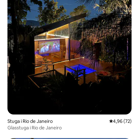
Stuga i Rio de Janeiro
4,96 av 5 i g
4,96 (72)
Glasstuga i Rio de Janeiro