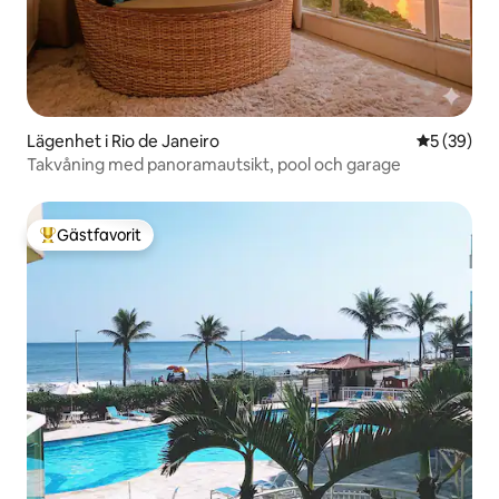
Lägenhet i Rio de Janeiro
5 av 5 i g
5 (39)
Takvåning med panoramautsikt, pool och garage
Gästfavorit
Populär gästfavorit