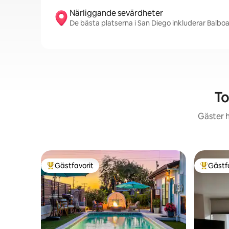
Närliggande sevärdheter
De bästa platserna i San Diego inkluderar Balboa
To
Gäster h
Gästfavorit
Gästf
Populär gästfavorit
Populär 