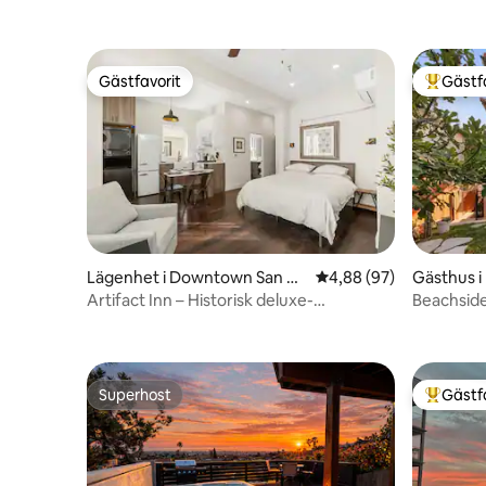
Gästfavorit
Gästf
Gästfavorit
Populär 
Lägenhet i Downtown San Di
4,88 av 5 i genomsnit
4,88 (97)
Gästhus i 
ego
Artifact Inn – Historisk deluxe-
Beachsid
studiolägenhet i centrum
Superhost
Gästf
Superhost
Populär 