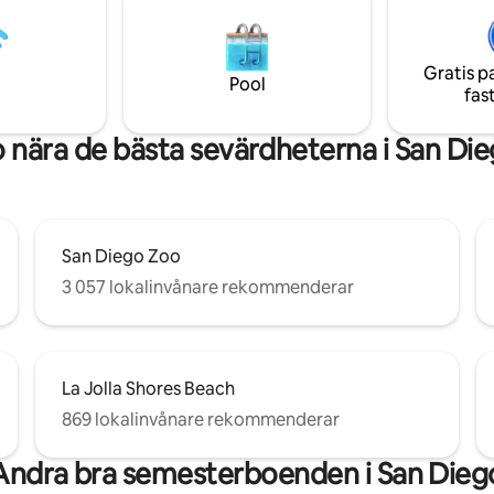
 i avloppen och inte heller
 Tillgång till stenstrand från
ill, sandstrand i närheten,
Gratis p
 pelikaner flyger över.
Pool
fas
maskin och mikrovågsugn,
elektrisk stekpanna, Netflix.
 nära de bästa sevärdheterna i San Di
San Diego Zoo
3 057 lokalinvånare rekommenderar
La Jolla Shores Beach
869 lokalinvånare rekommenderar
Andra bra semesterboenden i San Dieg