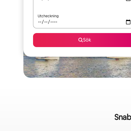
Utcheckning
Sök
Snab