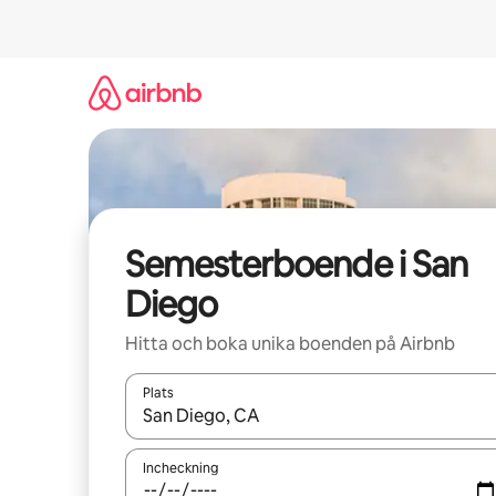
Hoppa
till
innehåll
Semesterboende i San
Diego
Hitta och boka unika boenden på Airbnb
Plats
När resultaten är tillgängliga kan du navigera me
Incheckning