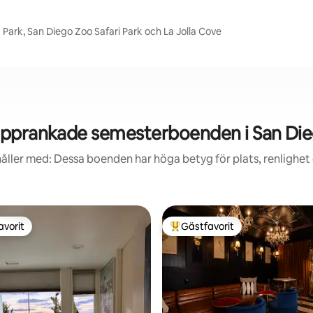
 Park, San Diego Zoo Safari Park och La Jolla Cove
pprankade semesterboenden i San Di
åller med: Dessa boenden har höga betyg för plats, renlighet
avorit
Gästfavorit
gästfavorit
Populär gästfavorit