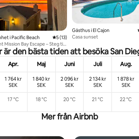
ttligt betyg, 3 omdömen
Gästhus i El Cajon
Casa sunset
het i Pacific Beach
5 av 5 i genomsnittligt betyg, 13 omdöm
5 (13)
 Mission Bay Escape – Steg till
r är den bästa tiden att besöka San Die
Apr.
Maj
Juni
Juli
Aug.
1 764 kr
1 840 kr
2 096 kr
2 134 kr
1 878 kr
SEK
SEK
SEK
SEK
SEK
17 °C
18 °C
20 °C
21 °C
22 °C
Mer från Airbnb