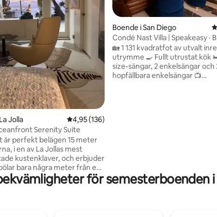
ligt betyg, 173 omdömen
Boende i San Diego
4
Condé Nast Villa | Speakeasy · 
· Sovplats för 10 personer
🏡 1 131 kvadratfot av utvalt inre
utrymme 🍳 Fullt utrustat kök 
size-sängar, 2 enkelsängar och 
hopfällbara enkelsängar 📺
Utomhuslounge med TV 🛁 Inst
badtunna i gjutjärn med tassföt
utomhus 🧺 Tvättmaskin och
torktumlare utan kostnad 🔒 Full
La Jolla
4,95 av 5 i genomsnittligt betyg, 136 omdöm
4,95 (136)
inhägnad bakgård 🚗 Privat park
Oceanfront Serenity Suite
platser) 🏙️ 7 minuter till centr
t är perfekt belägen 15 meter
minuter till Zoo & Balboa Park ✈️
na, i en av La Jollas mest
minuter till flygplatsen och stra
tade kustenklaver, och erbjuder
>Vill du njuta av den hemliga b
pölar bara några meter från en
en förvarning – det ingår inte i
bekvämligheter för semesterboenden i
atmeter stor uteplats och spa,
grundpriset, men kan läggas til
ten 22 kvadratmeter stor
extra avgift!
med en egen svit med kingsize-
at och härligt. Matbord och lite
ng utomhus men absolut INGA