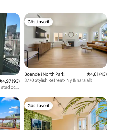
Gästfavorit
Gästfavorit
en
Boende i North Park
4,81 av 5 i genomsni
4,81 (43)
3770 Stylish Retreat- Ny & nära allt
4,97 av 5 i genomsnittligt betyg, 93 omdömen
4,97 (93)
, stad och
Gästfavorit
Gästfavorit