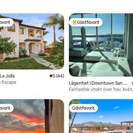
avorit
Gästfavorit
gästfavorit
Populär gästfavorit
tligt betyg, 97 omdömen
La Jolla
5 av 5 i genomsnittligt betyg, 44 omdöm
5 (44)
e Escape
Lägenhet i Downtown San Di
ego
Fantastisk utsikt över hav, bukt
Petco Park
avorit
Gästfavorit
gästfavorit
Gästfavorit