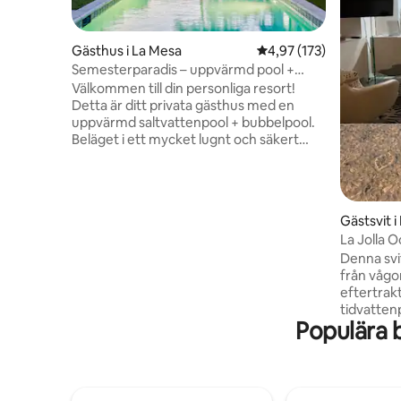
Gästhus i La Mesa
4,97 av 5 i genomsnitt
4,97 (173)
Semesterparadis – uppvärmd pool +
bubbelpool + eldstad + elfordon
Välkommen till din personliga resort!
Detta är ditt privata gästhus med en
uppvärmd saltvattenpool + bubbelpool.
Beläget i ett mycket lugnt och säkert
område i vackra San Diego. Kör 15
minuter till stranden, centrum, La Jolla,
djurparken, stadion, Sea World,
kongresscentret med mera. Vandra intill
Gästsvit i 
vid Cowell Mountain eller Lake Murray.
La Jolla 
Smart-TV, wifi, luftkonditionering med
Denna svi
två zoner, fullt utrustat kök, kombinerad
från vågor
tvättmaskin/torktumlare, högkvalitativa
eftertrak
ytbehandlingar och möbler. Allt du
tidvatten
behöver för en minnesvärd semester!
Populära 
150 kvadr
Ingen rökning eller vaping inom
med en li
fastigheten.
interiör 
säng, priv
matlagni