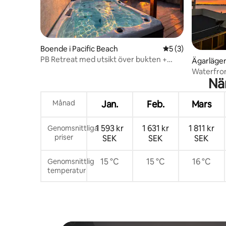
Boende i Pacific Beach
5 av 5 i genomsni
5 (3)
PB Retreat med utsikt över bukten +
Ägarlägen
delvis havsutsikt • Bubbelpool
Waterfront
Nä
stranden
Månad
Jan.
Feb.
Mars
1 593 kr
1 631 kr
1 811 kr
Genomsnittliga
priser
SEK
SEK
SEK
15 °C
15 °C
16 °C
Genomsnittlig
temperatur