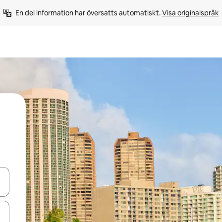
En del information har översatts automatiskt. 
Visa originalspråk
d upp- och nedåtpilarna eller utforska genom att trycka eller svepa.