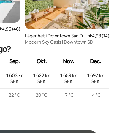
4,96 av 5 i genomsnittligt betyg, 46 omdömen
4,96 (46)
en
Lägenhet i Downtown San Di
4,93 av 5 i genomsnit
4,93 (14)
ego
Modern Sky Oasis i Downtown SD
go?
Sep.
Okt.
Nov.
Dec.
1 603 kr
1 622 kr
1 659 kr
1 697 kr
SEK
SEK
SEK
SEK
22 °C
20 °C
17 °C
14 °C