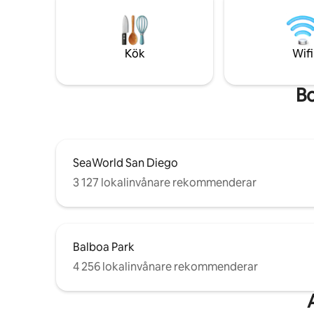
MATRESTER
kaffesump.
parken int
hägrar och
Kök
Wifi
Espresso
kyl/frys, 
Bo
SeaWorld San Diego
3 127 lokalinvånare rekommenderar
Balboa Park
4 256 lokalinvånare rekommenderar