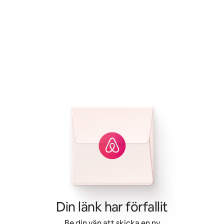
Din länk har förfallit
Be din vän att skicka en ny