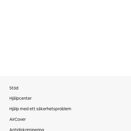
Webbsidans sidfot
Stöd
Hjälpcenter
Hjälp med ett säkerhetsproblem
AirCover
Antidiskriminering