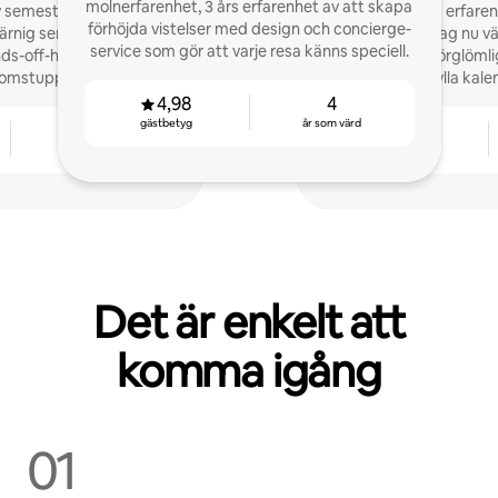
molnerfarenhet, 3 års erfarenhet av att skapa
av semesterboenden att
Med över tio års erfare
förhöjda vistelser med design och concierge-
ärnig service, smartare
design hjälper jag nu v
service som gör att varje resa känns speciell.
ds-off-hantering. Fråga
designa oförglöml
komstuppskattning!
intäkterna, fylla kal
4,98
4
gästbetyg
år som värd
1
4,88
år som värd
gästbetyg
Det är enkelt att
komma igång
01