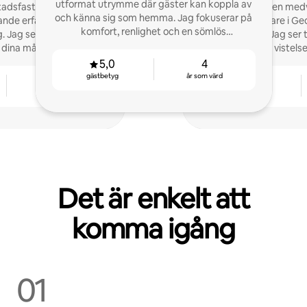
utformat utrymme där gäster kan koppla av
stadsfastighet med pool
Jag är en erfaren med
och känna sig som hemma. Jag fokuserar på
ande erfarenhet av
fastighetsmäklare i Ge
komfort, renlighet och en sömlös
g. Jag ser fram emot att
för gästfrihet! Jag ser t
vistelseupplevelse
 dina mål.
och bekväma vistelser,
Airbnb-boen
5,0
4
gästbetyg
år som värd
2
4,89
år som värd
gästbetyg
Det är enkelt att
komma igång
01