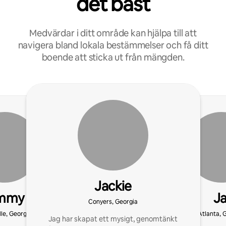
det bäst
Medvärdar i ditt område kan hjälpa till att
navigera bland lokala bestämmelser och få ditt
boende att sticka ut från mängden.
Jackie
immy
Ja
Conyers, Georgia
lle, Georgia
Atlanta, 
Jag har skapat ett mysigt, genomtänkt