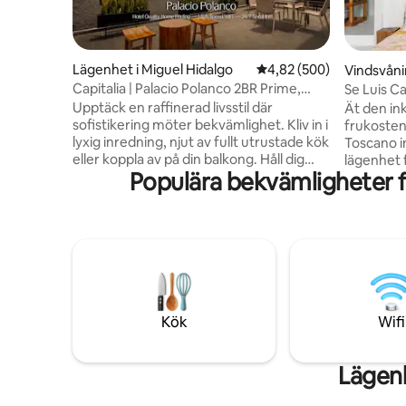
Lägenhet i Miguel Hidalgo
4,82 av 5 i genomsnitt
4,82 (500)
Vindsvåni
Capitalia | Palacio Polanco 2BR Prime,
Se Luis C
Gym + Wifi
Loft
Upptäck en raffinerad livsstil där
Ät den in
sofistikering möter bekvämlighet. Kliv in i
frukosten
lyxig inredning, njut av fullt utrustade kök
Toscano i
eller koppla av på din balkong. Håll dig
lägenhet f
Populära bekvämligheter f
bekväm med individuell
Dessa ink
luftkonditionering, vilket garanterar den
barn-portr
perfekta atmosfären under varje säsong.
och snida
Koppla av och umgås på vår takterrass,
Detta loft
en lugn tillflyktsort ovanför den livliga
eftertrak
staden. Förenkla dagliga uppgifter med
Mexico. I
vår tvättstuga på plats och håll kontakten
för sitt r
med vårt affärscenter. Upplev lyx på
gallerier,
Homero 1410, Polancos urbana
proviant 
Kök
Wifi
tillflyktsort.
också.
Lägenh