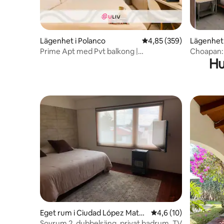
Lägenhet i Polanco
4,85 av 5 i genomsnitt
4,85 (359)
Lägenhet
Prime Apt med Pvt balkong |
Choapan: 
Hu
Takterrass+Gym+B/Center
Condesa
Eget rum i Ciudad López Mate
4,6 av 5 i genomsnit
4,6 (10)
os
Sovrum 2, dubbelsäng, privat badrum, TV