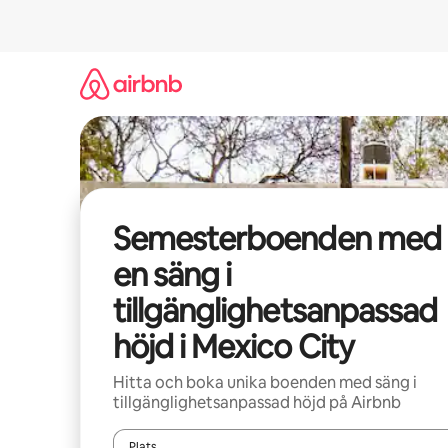
Hoppa
till
innehåll
Semesterboenden med
en säng i
tillgänglighetsanpassad
höjd i Mexico City
Hitta och boka unika boenden med säng i
tillgänglighetsanpassad höjd på Airbnb
Plats