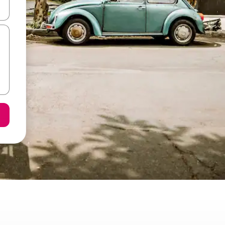
d upp- och nedåtpilarna eller utforska genom att trycka eller svepa.