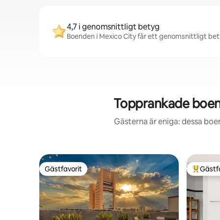
4,7 i genomsnittligt betyg
Boenden i Mexico City får ett genomsnittligt bet
Topprankade boend
Gästerna är eniga: dessa boe
Gästfavorit
Gästf
Gästfavorit
Populär 