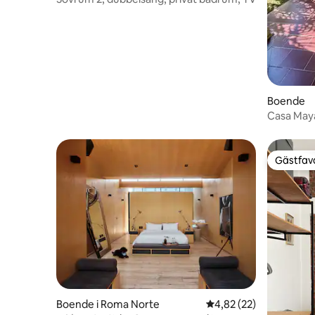
Boende
Casa Maya
• Familje
Gästfavo
Gästfavo
Boende i Roma Norte
4,82 av 5 i genomsnit
4,82 (22)