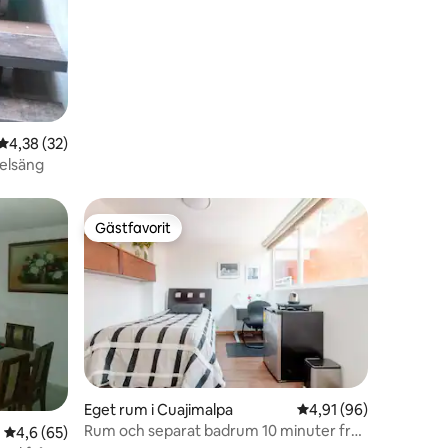
en
4,38 av 5 i genomsnittligt betyg, 32 omdömen
4,38 (32)
elsäng
Gästfavorit
Gästfavorit
Eget rum i Cuajimalpa
4,91 av 5 i genomsnit
4,91 (96)
Rum och separat badrum 10 minuter från
4,6 av 5 i genomsnittligt betyg, 65 omdömen
4,6 (65)