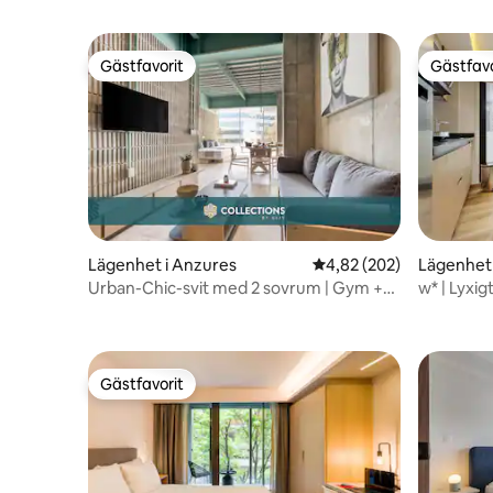
Gästfavorit
Gästfavo
Gästfavorit
Gästfavo
Lägenhet i Anzures
4,82 av 5 i genomsnitt
4,82 (202)
Lägenhet
Urban-Chic-svit med 2 sovrum | Gym +
w* | Lyxig
takterrass + affärslounge
Gästfavorit
Gästfavorit