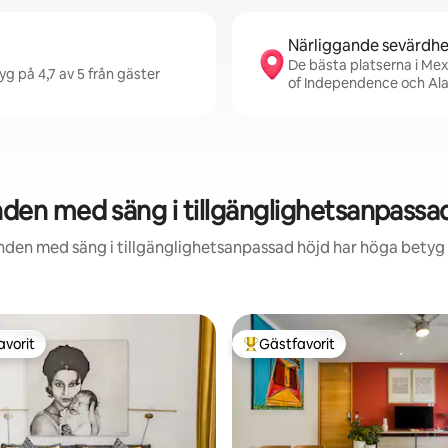
Närliggande sevärdhe
De bästa platserna i Mexi
yg på 4,7 av 5 från gäster
of Independence och Al
en med säng i tillgänglighetsanpassad 
nden med säng i tillgänglighetsanpassad höjd har höga betyg f
avorit
Gästfavorit
gästfavorit
Populär gästfavorit