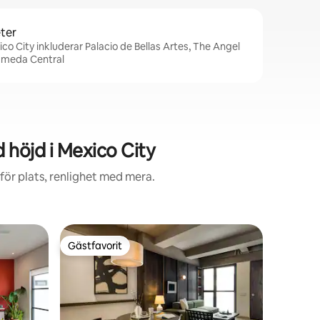
ter
co City inkluderar Palacio de Bellas Artes, The Angel
ameda Central
höjd i Mexico City
ör plats, renlighet med mera.
Lägenhet
Gästfavorit
Gästfav
Gästfavorit
Gästfav
2BR/2BA 
Luftkondi
De främst
denna tak
kraftgene
säkerhet