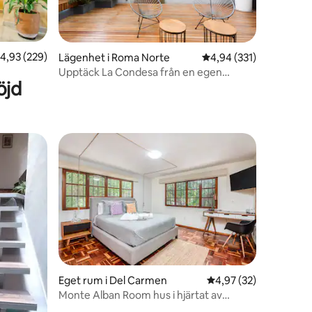
en
,93 av 5 i genomsnittligt betyg, 229 omdömen
4,93 (229)
Lägenhet i Roma Norte
4,94 av 5 i genomsnitt
4,94 (331)
Upptäck La Condesa från en egen
öjd
desa
terrass
Eget rum i Del Carmen
4,97 av 5 i genomsnit
4,97 (32)
Monte Alban Room hus i hjärtat av
Coyoacan