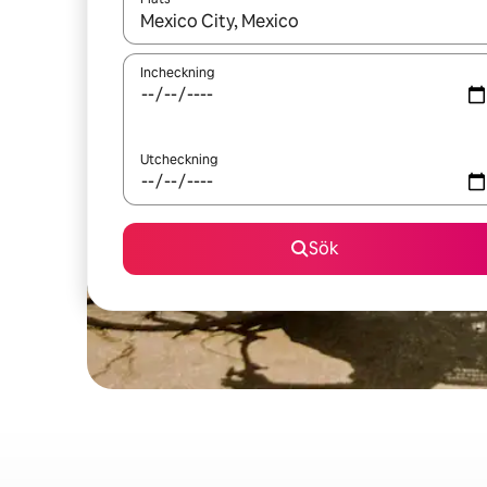
När resultaten är tillgängliga kan du navigera me
Incheckning
Utcheckning
Sök