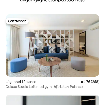
Gästfavorit
Gästfavorit
Lägenhet i Polanco
4,76 av 5 i ge
4,76 (268)
Deluxe Studio Loft med gym i hjärtat av Polanco