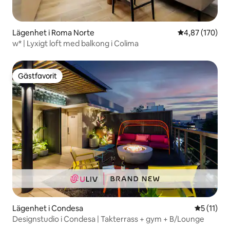
Lägenhet i Roma Norte
4,87 av 5 i ge
4,87 (170)
w* | Lyxigt loft med balkong i Colima
Gästfavorit
Gästfavorit
Lägenhet i Condesa
5 av 5 i 
5 (11)
Designstudio i Condesa | Takterrass + gym + B/Lounge