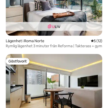
Lägenhet i Roma Norte
5 av 5 i g
5 (12)
Rymlig lägenhet 3 minuter från Reforma | Takterass + gym
Gästfavorit
Gästfavorit