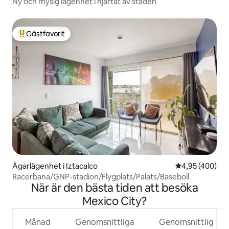
Ny och mysig lägenhet i hjärtat av staden
Gästfavorit
Populär gästfavorit
Ägarlägenhet i Iztacalco
4,95 av 5 i ge
4,95 (400)
Racerbana/GNP-stadion/Flygplats/Palats/Baseboll
När är den bästa tiden att besöka
Mexico City?
Månad
Genomsnittliga
Genomsnittlig