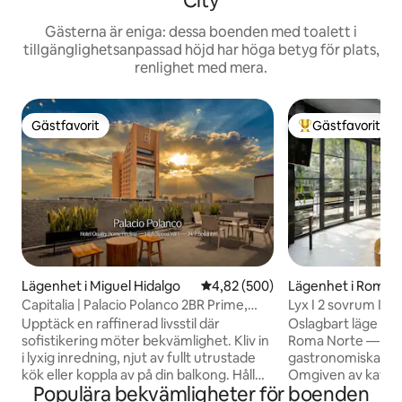
City
Gästerna är eniga: dessa boenden med toalett i
tillgänglighetsanpassad höjd har höga betyg för plats,
renlighet med mera.
Gästfavorit
Gästfavorit
Gästfavorit
Populär gästfavor
Lägenhet i Miguel Hidalgo
4,82 av 5 i genomsnittligt bety
4,82 (500)
Lägenhet i Roma 
Capitalia | Palacio Polanco 2BR Prime,
Lyx I 2 sovrum I R
Gym + Wifi
terrass
Upptäck en raffinerad livsstil där
Oslagbart läge på O
sofistikering möter bekvämlighet. Kliv in
Roma Norte — det 
i lyxig inredning, njut av fullt utrustade
gastronomiska epic
kök eller koppla av på din balkong. Håll
Omgiven av kaféer,
Populära bekvämligheter för boenden
dig bekväm med individuell
unik arkitektur är