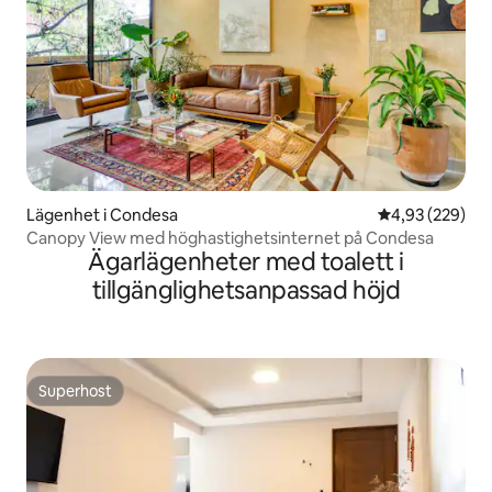
Lägenhet i Condesa
4,93 av 5 i ge
4,93 (229)
Canopy View med höghastighetsinternet på Condesa
Ägarlägenheter med toalett i
tillgänglighetsanpassad höjd
Superhost
Superhost