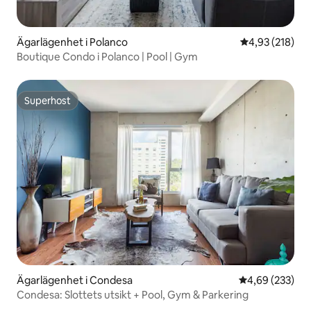
Ägarlägenhet i Polanco
4,93 av 5 i ge
4,93 (218)
Boutique Condo i Polanco | Pool | Gym
Superhost
Superhost
Ägarlägenhet i Condesa
4,69 av 5 i ge
4,69 (233)
Condesa: Slottets utsikt + Pool, Gym & Parkering