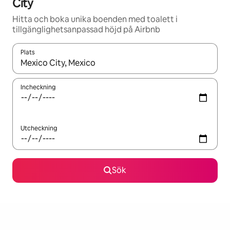
City
Hitta och boka unika boenden med toalett i
tillgänglighetsanpassad höjd på Airbnb
Plats
När resultaten är tillgängliga kan du navigera med upp- och ned
Incheckning
Utcheckning
Sök