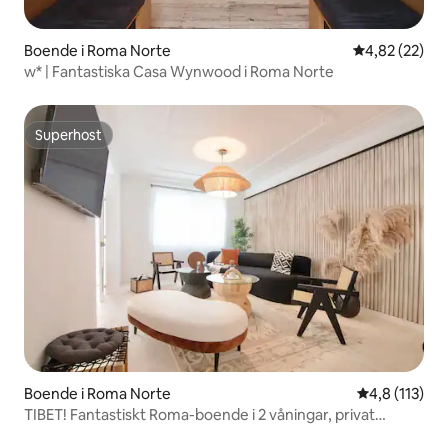
Boende i Roma Norte
4,82 av 5 i g
4,82 (22)
w* | Fantastiska Casa Wynwood i Roma Norte
Superhost
Superhost
Boende i Roma Norte
4,8 av 5 i g
4,8 (113)
TIBET! Fantastiskt Roma-boende i 2 våningar, privat
uteplats