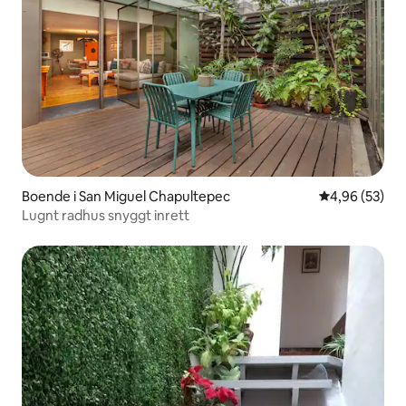
Boende i San Miguel Chapultepec
4,96 av 5 i g
4,96 (53)
Lugnt radhus snyggt inrett