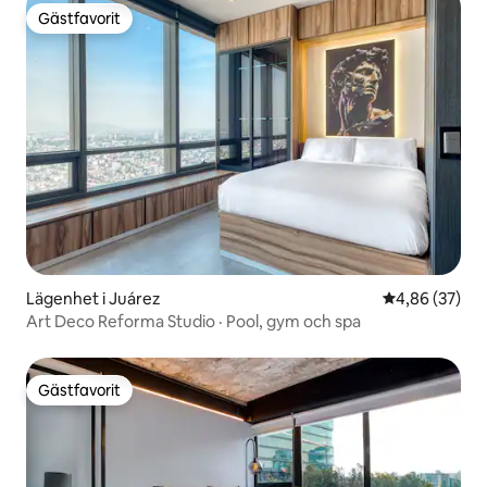
Gästfavorit
Gästfavorit
Lägenhet i Juárez
4,86 av 5 i g
4,86 (37)
Art Deco Reforma Studio · Pool, gym och spa
Gästfavorit
Gästfavorit