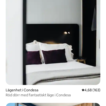
Lägenhet i Condesa
4,68 av 5 i ge
4,68 (163)
Röd dörr med fantastiskt läge i Condesa