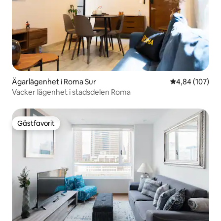
Ägarlägenhet i Roma Sur
4,84 av 5 i ge
4,84 (107)
Vacker lägenhet i stadsdelen Roma
Gästfavorit
Gästfavorit