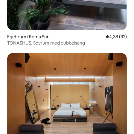
Eget rum i Roma Sur
4,38 av 5 i g
4,38 (32)
TONASHUS. Sovrum med dubbelsäng