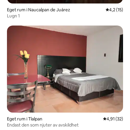
Eget rum i Naucalpan de Juárez
4,2 av 5 i 
4,2 (15)
Lugn 1
Eget rum i Tlalpan
4,91 av 5 i g
4,91 (32)
Endast den som njuter av avskildhet