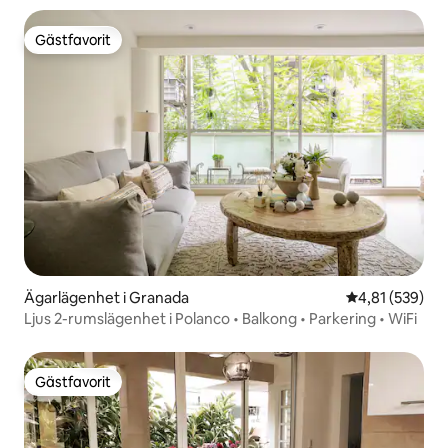
Gästfavorit
Gästfavorit
Ägarlägenhet i Granada
4,81 av 5 i ge
4,81 (539)
Ljus 2-rumslägenhet i Polanco • Balkong • Parkering • WiFi
Gästfavorit
Gästfavorit