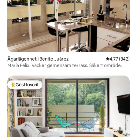
Ägarlägenhet i Benito Juárez
4,77 av 5 i ge
4,77 (342)
María Félix. Vacker gemensam terrass. Säkert område.
Gästfavorit
Populär gästfavorit