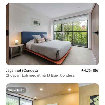
Lägenhet i Condesa
4,76 av 5 i ge
4,76 (186)
Choapan: Lgh med utmärkt läge i Condesa
Superhost
Superhost