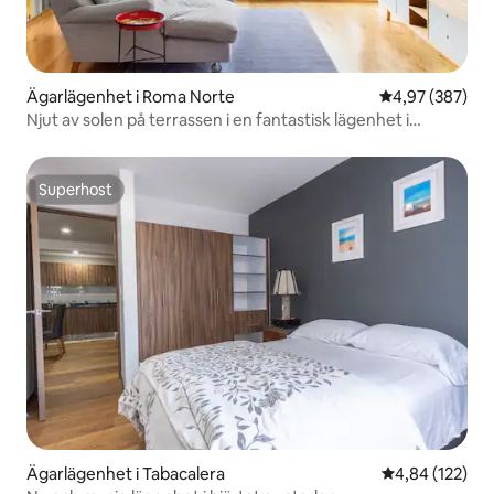
Ägarlägenhet i Roma Norte
4,97 av 5 i ge
4,97 (387)
Njut av solen på terrassen i en fantastisk lägenhet i
Colonia Roma
Superhost
Superhost
Ägarlägenhet i Tabacalera
4,84 av 5 i ge
4,84 (122)