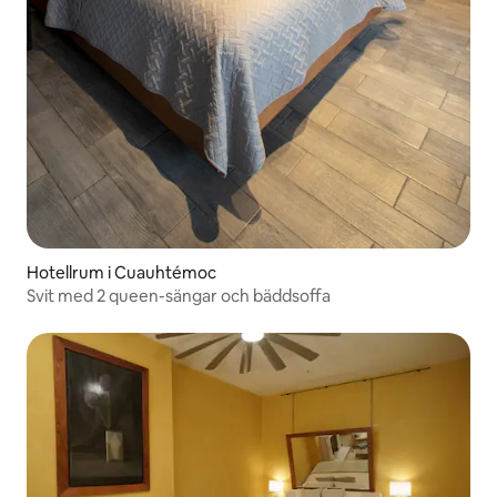
Hotellrum i Cuauhtémoc
Svit med 2 queen-sängar och bäddsoffa