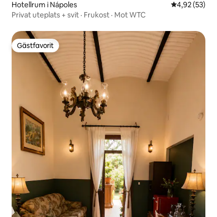
Hotellrum i Nápoles
4,92 av 5 i g
4,92 (53)
Privat uteplats + svit · Frukost · Mot WTC
Gästfavorit
Gästfavorit