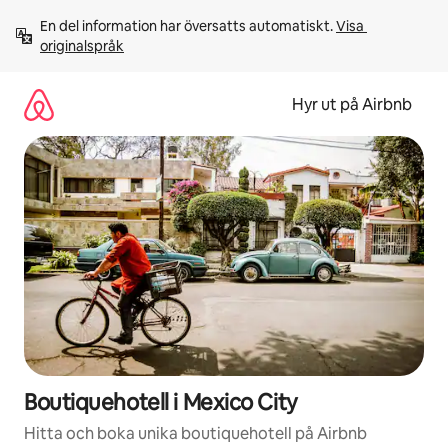
Hoppa
En del information har översatts automatiskt. 
Visa 
till
originalspråk
innehåll
Hyr ut på Airbnb
Boutiquehotell i Mexico City
Hitta och boka unika boutiquehotell på Airbnb