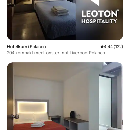
Hotellrum i Polanco
4,44 av 5 i ge
4,44 (122)
204 kompakt med fönster mot Liverpool Polanco