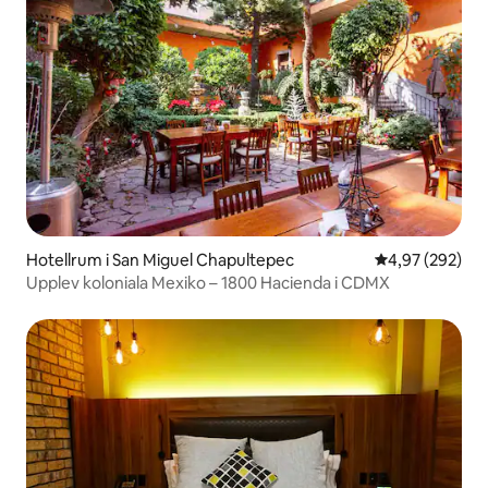
Hotellrum i San Miguel Chapultepec
4,97 av 5 i ge
4,97 (292)
Upplev koloniala Mexiko – 1800 Hacienda i CDMX