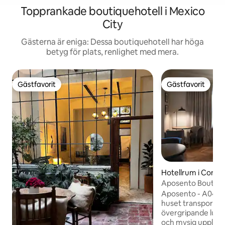
Topprankade boutiquehotell i Mexico
City
Gästerna är eniga: Dessa boutiquehotell har höga
betyg för plats, renlighet med mera.
Gästfavorit
Gästfavorit
Gästfavorit
Gästfavorit
Hotellrum i Conde
Aposento Boutique
+ frukost
Aposento - A04 16 
huset transportera
övergripande lugn
och mysig upplevel