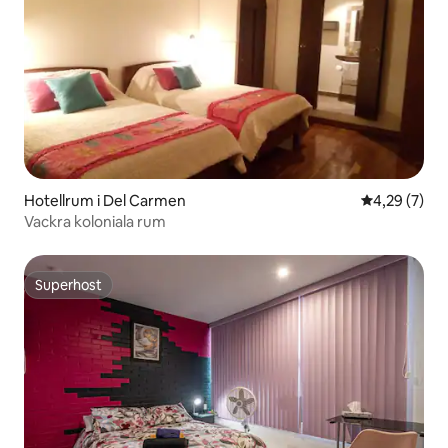
Hotellrum i Del Carmen
4,29 av 5 i 
4,29 (7)
Vackra koloniala rum
Superhost
Superhost