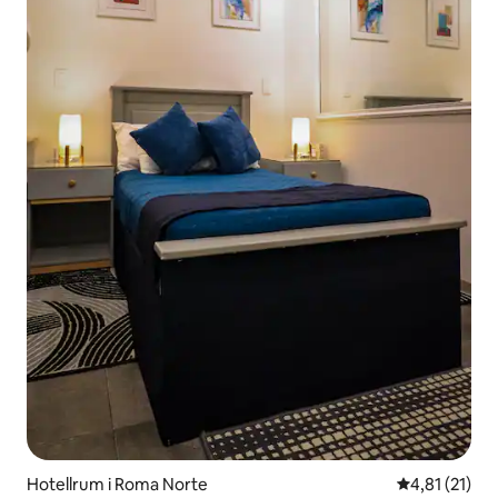
Hotellrum i Roma Norte
4,81 av 5 i 
4,81 (21)