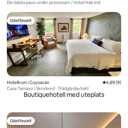
Din bästa paus under processen / Hotel Hab Ind
Gästfavorit
Gästfavorit
Hotellrum i Coyoacán
4,89 av 5 i 
4,89 (9)
Casa Tamayo | Skrivbord · Trädgårdsutsikt
Boutiquehotell med uteplats
Gästfavorit
Gästfavorit