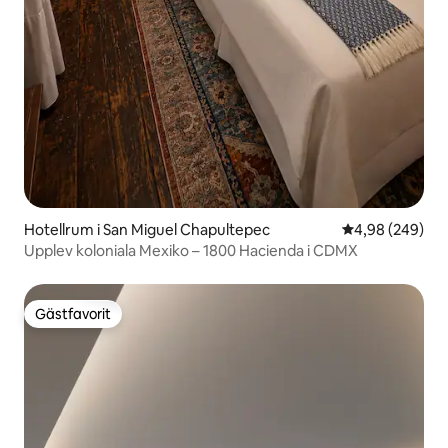
Hotellrum i San Miguel Chapultepec
4,98 av 5 i ge
4,98 (249)
Upplev koloniala Mexiko – 1800 Hacienda i CDMX
Gästfavorit
Gästfavorit