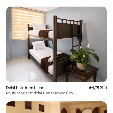
Delat hotellrum i Juárez
4,78 av 5 i g
4,78 (94)
Mysig säng i ett delat rum i Mexico City