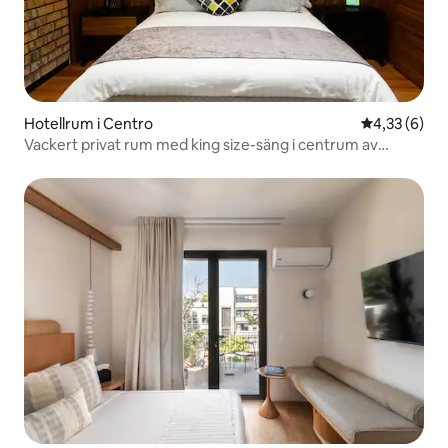
Hotellrum i Centro
4,33 av 5 i 
4,33 (6)
Vackert privat rum med king size-säng i centrum av
CDMX