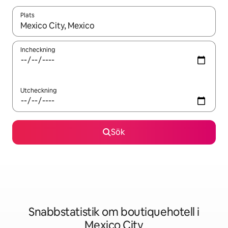
Plats
När resultaten är tillgängliga kan du navigera med upp- och ned
Incheckning
Utcheckning
Sök
Snabbstatistik om boutiquehotell i
Mexico City