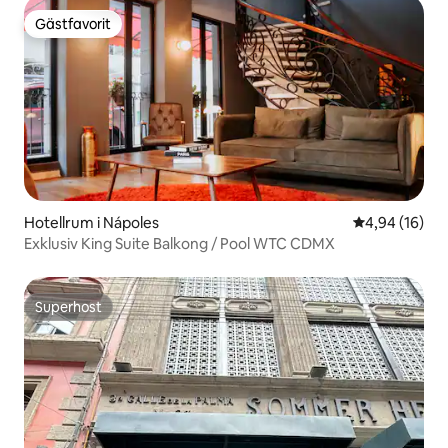
Gästfavorit
Gästfavorit
Hotellrum i Nápoles
4,94 av 5 i g
4,94 (16)
Exklusiv King Suite Balkong / Pool WTC CDMX
Superhost
Superhost