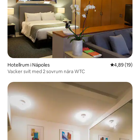
Hotellrum i Nápoles
4,89 av 5 i g
4,89 (19)
Vacker svit med 2 sovrum nära WTC