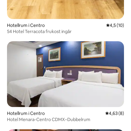
Hotellrum i Centro
4,5 av 5 i g
4,5 (10)
S4 Hotel Terracota frukost ingår
Hotellrum i Centro
4,63 av 5 i 
4,63 (8)
Hotel Menara-Centro CDMX–Dubbelrum