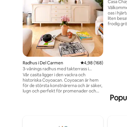
Casa Chay
Välkommen till
oas i hjär
liten besa
frodig gr
ligger un
och är för
som det ba
stadens b
bagerier 
här för at
distans h
Radhus i Del Carmen
4,98 av 5 i genomsnitt
4,98 (168)
känna di
3-vånings radhus med takterrass i
Mexico Ci
historiska Coyoacan!
Vår casita ligger i den vackra och
historiska Coyoacan. Coyoacan är hem
för de största konstnärerna och är säker,
lugn och perfekt för promenader och
Popul
cykling. Vårt hus ligger mycket nära
läckra restauranger, roliga barer,
marknader, parker, tunnelbanestationer
och det berömda Frida Kahlo-museet.
Grannskapet är fullt av mexikansk konst
och kultur och huset är mysigt och