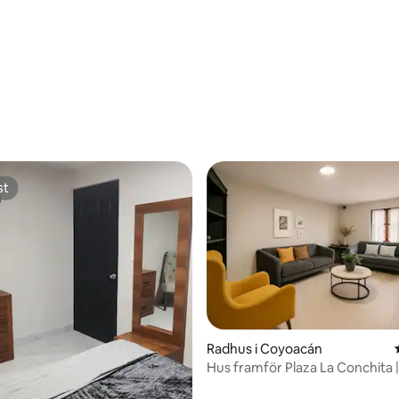
tligt betyg, 89 omdömen
st
st
Radhus i Coyoacán
Hus framför Plaza La Conchita |
ligt betyg, 120 omdömen
Coyoacán