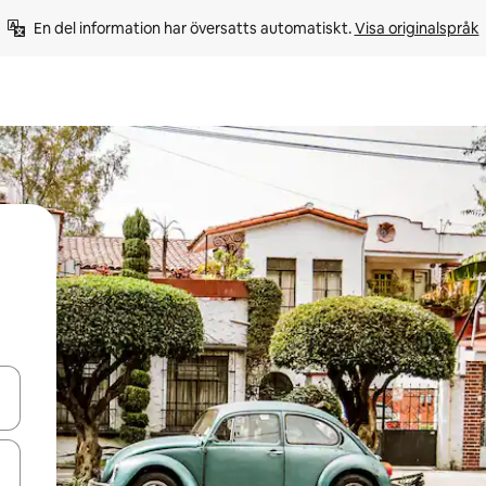
En del information har översatts automatiskt. 
Visa originalspråk
d upp- och nedåtpilarna eller utforska genom att trycka eller svepa.