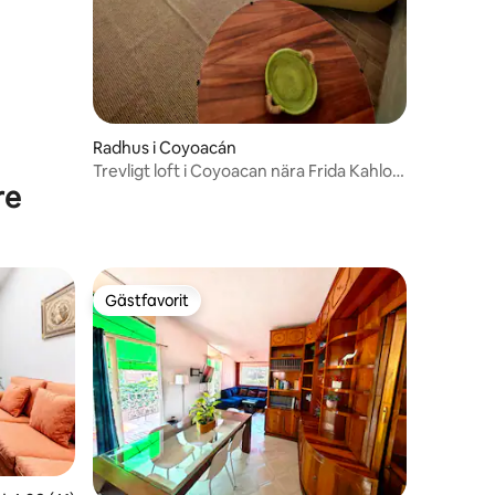
en
Radhus i Coyoacán
Trevligt loft i Coyoacan nära Frida Kahlos
re
museum.
Gästfavorit
Gästfavorit