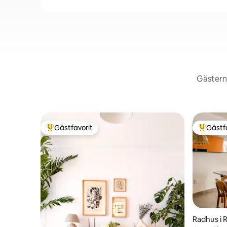
Gästerna
Gästfavorit
Gästf
Populär gästfavorit
Populär 
Radhus i