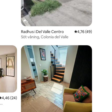
Radhus i Del Valle Centro
4,76 av 5 i genomsnit
4,76 (49)
Söt våning, Colonia del Valle
4,46 av 5 i genomsnittligt betyg, 24 omdömen
4,46 (24)