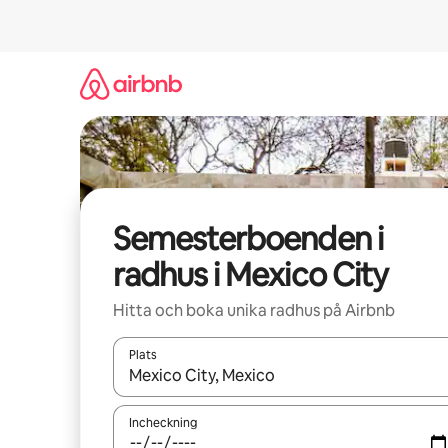
Hoppa
till
innehåll
Semesterboenden i
radhus i Mexico City
Hitta och boka unika radhus på Airbnb
Plats
När resultaten är tillgängliga kan du navigera me
Incheckning