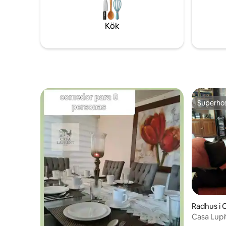
härligt! Vår casita passar bra för par,
ensamma äventyrare, affärsresenärer,
familjer (med barn) och väl uppfostrade
Kök
håriga vänner (husdjur).
Superho
Superho
Radhus i
Casa Lupi