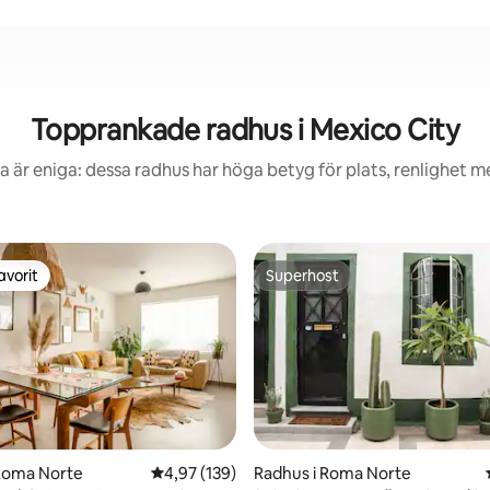
Topprankade radhus i Mexico City
 är eniga: dessa radhus har höga betyg för plats, renlighet 
avorit
Superhost
gästfavorit
Superhost
 Roma Norte
4,97 av 5 i genomsnittligt betyg, 139 omdöm
4,97 (139)
Radhus i Roma Norte