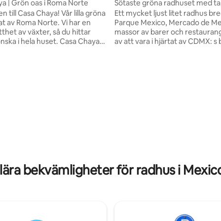
a | Grön oas i Roma Norte
Sötaste gröna radhuset med tak
Roma
 Casa Chaya! Vår lilla gröna
Ett mycket ljust litet radhus br
tat av Roma Norte. Vi har en
Parque Mexico, Mercado de Med
tthet av växter, så du hittar
massor av barer och restauranger. 
önska i hela huset. Casa Chaya
av att vara i hjärtat av CDMX: s
dangömt bakom en privat grind
grannskap, på gångavstånd till
vånansvärt fridfullt, samtidigt
coola platser, samtidigt som du k
ra är några steg till några av
ett lugnt läge. Radhuset har ett 
ästa kaféer, restauranger,
kontorsliknande rum med stor
och parker. Oavsett om du är
och snabbt internet, samt ett r
t utforska eller arbeta på
massor av växter och bekvämli
oppas vi att du kommer att
som en projektor, king-size minnesskum
ligt betyg, 168 omdömen
g som hemma och uppleva
säng, och massor av bekväma 
ty som en lokalinvånare.
karaktär och dekorationer.
ära bekvämligheter för radhus i Mexic