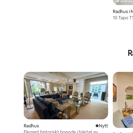
Radhus i
10 Tapo T
R
Radhus
Nytt ställe att bo 
Nytt
Elegant historiskt boende i hjärtat av