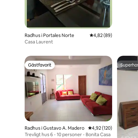
Radhus i Portales Norte
4,82 av 5 i genomsnit
4,82 (89)
Casa Laurent
Gästfavorit
Superho
Gästfavorit
Superho
Radhus i Gustavo A. Madero
4,92 av 5 i genomsnitt
4,92 (120)
Trevligt hus 6 - 10 personer - Bonita Casa