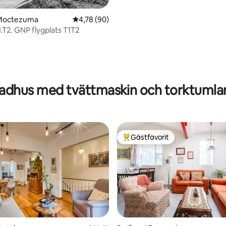
 Moctezuma
4,78 av 5 i genomsnittligt betyg, 90 omdöm
4,78 (90)
1.T2. GNP flygplats T1T2
adhus med tvättmaskin och torktumla
Gästfavorit
Populär gästfavorit
på