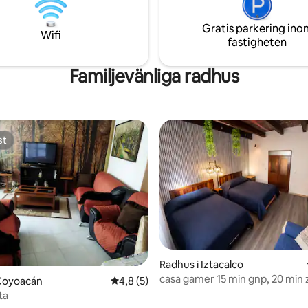
Gratis parkering ino
Wifi
fastigheten
Familjevänliga radhus
st
st
Radhus i Iztacalco
casa gamer 15 min gnp, 20 min 
 Coyoacán
4,8 av 5 i genomsnittligt betyg, 5 omdöm
4,8 (5)
madrasser
ta