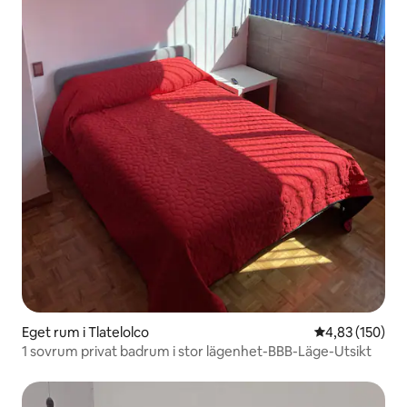
Eget rum i Tlatelolco
4,83 av 5 i ge
4,83 (150)
1 sovrum privat badrum i stor lägenhet-BBB-Läge-Utsikt