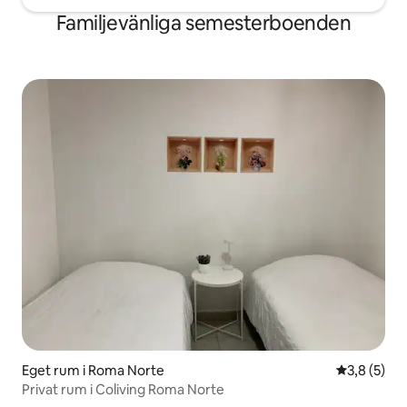
Familjevänliga semesterboenden
Eget rum i Roma Norte
3,8 av 5 i 
3,8 (5)
Privat rum i Coliving Roma Norte