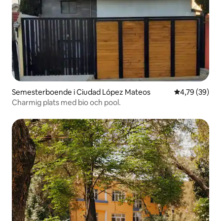
Semesterboende i Ciudad López Mateos
4,79 av 5 i g
4,79 (39)
Charmig plats med bio och pool.