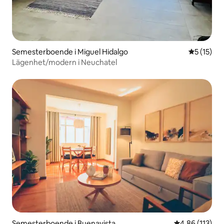
Semesterboende i Miguel Hidalgo
5 av 5 i g
5 (15)
Lägenhet/modern i Neuchatel
Semesterboende i Buenavista
4,86 av 5 i ge
4,86 (113)