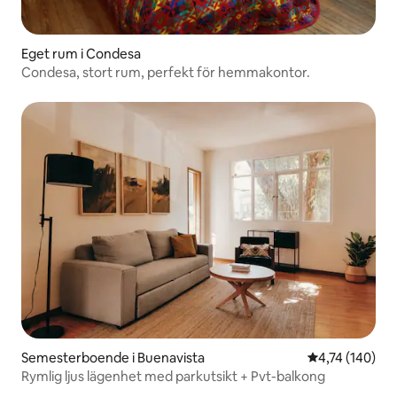
Eget rum i Condesa
Condesa, stort rum, perfekt för hemmakontor.
Semesterboende i Buenavista
4,74 av 5 i ge
4,74 (140)
Rymlig ljus lägenhet med parkutsikt + Pvt-balkong