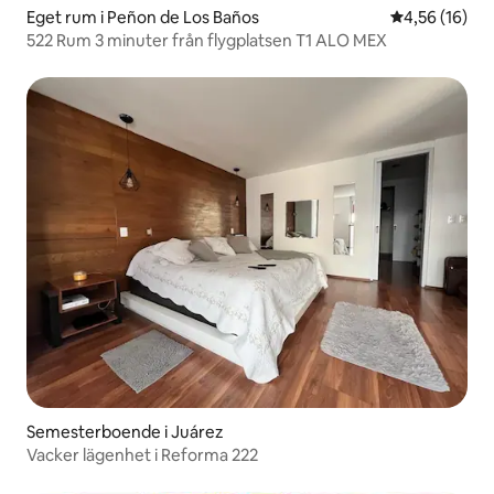
Eget rum i Peñon de Los Baños
4,56 av 5 i g
4,56 (16)
522 Rum 3 minuter från flygplatsen T1 ALO MEX
Semesterboende i Juárez
Vacker lägenhet i Reforma 222