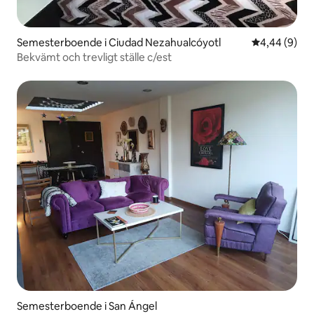
Semesterboende i Ciudad Nezahualcóyotl
4,44 av 5 i 
4,44 (9)
Bekvämt och trevligt ställe c/est
Semesterboende i San Ángel