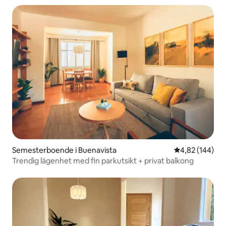
Semesterboende i Buenavista
4,82 av 5 i ge
4,82 (144)
Trendig lägenhet med fin parkutsikt + privat balkong