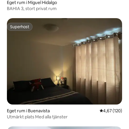
Eget rum i Miguel Hidalgo
BAHIA 3, stort privat rum
Superhost
Superhost
Eget rum i Buenavista
4,67 av 5 i ge
4,67 (120)
Utmärkt plats Med alla tjänster