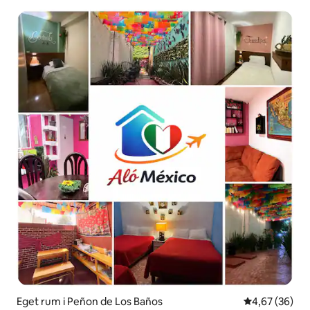
Eget rum i Peñon de Los Baños
4,67 av 5 i g
4,67 (36)