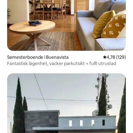
Semesterboende i Buenavista
4,78 av 5 i ge
4,78 (129)
Fantastisk lägenhet, vacker parkutsikt + fullt utrustad