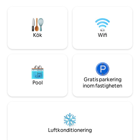
stora avenyer i närheten är det enkelt
tunnelbanestation
att ta sig till evenemang, det historiska
tunnelbanestation
centrumet och många andra delar av
närheten. Nära m
staden. Om du är ute efter ett bekvämt,
barer, museer oc
funktionellt boende med utmärkta
förbindelser är detta ett bra val för din
Kök
Wifi
vistelse.
Gratis parkering
Pool
inom fastigheten
Luftkonditionering