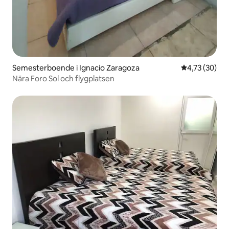
Semesterboende i Ignacio Zaragoza
4,73 av 5 i g
4,73 (30)
Nära Foro Sol och flygplatsen