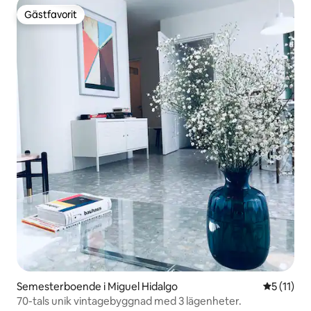
Gästfavorit
Gästfavorit
Semesterboende i Miguel Hidalgo
5 av 5 i 
5 (11)
70-tals unik vintagebyggnad med 3 lägenheter.