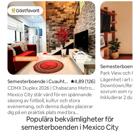
Gästfavorit
Populär gästfavorit
Semesterboende i
a
Park View och full
dörrvakt dygnet r
Lägenhet i art de
Semesterboende i Cuauhté
4,89 av 5 i genomsnittligt bety
4,89 (126)
Downtown/Reform
moc
CDMX Duplex 2026 | Chabacano Metro-
sovrum som rymmer
Tlalpan
Mexico City står värd för en spännande
Inkluderar 2 dubbe
säsong av fotboll, kultur och stora
och en bäddsoffa, 
evenemang, och denna duplex placerar
utrustat kök, var
dig på en praktisk plats med bra
Internet 50 MB/s.
Populära bekvämligheter för
förbindelser, bara 15–25 minuter från
tvättmaskin/torkt
Mexico City International Airport
semesterboenden i Mexico City
dygnet runt. Läg
(AICM). Med tunnelbanestationen
belägen för att n
Chabacano, Calzada de Tlalpan och
genom att gå eller