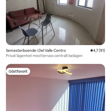
Semesterboende i Del Valle Centro
4,7 av 5 i 
4,7 (91)
Privat lägenhet med terrass centralt belägen
Gästfavorit
Gästfavorit