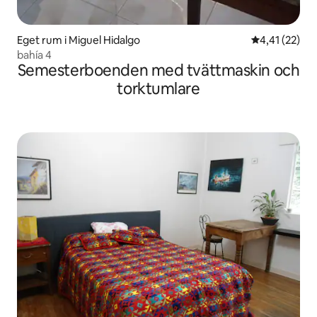
Eget rum i Miguel Hidalgo
4,41 av 5 i g
4,41 (22)
bahía 4
Semesterboenden med tvättmaskin och
torktumlare