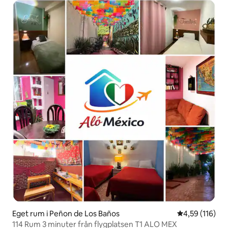
Eget rum i Peñon de Los Baños
4,59 av 5 i ge
4,59 (116)
114 Rum 3 minuter från flygplatsen T1 ALO MEX