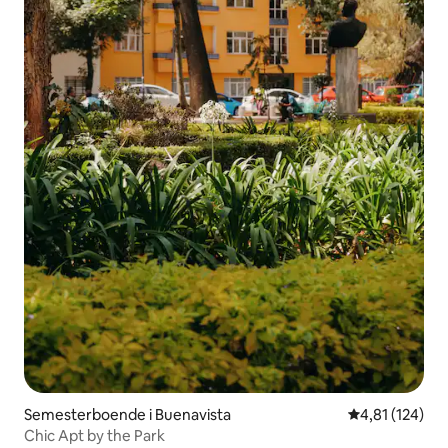
Semesterboende i Buenavista
4,81 av 5 i ge
4,81 (124)
Chic Apt by the Park