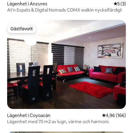
Lägenhet i Anzures
5 av 5 i 
5 (3)
At'n Expats & Digital Nomads CDMX walkin nyckelfärdigt
Gästfavorit
Gästfavorit
Lägenhet i Coyoacán
4,96 av 5 i ge
4,96 (166)
Lägenhet med 70 m2 av lugn, värme och harmoni.