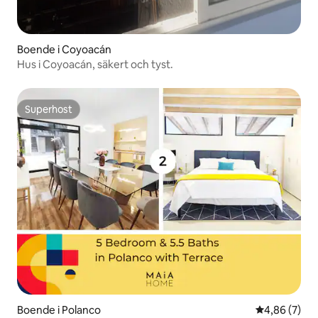
Boende i Coyoacán
Hus i Coyoacán, säkert och tyst.
Superhost
Superhost
Boende i Polanco
4,86 av 5 i 
4,86 (7)