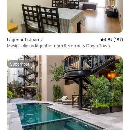
Lägenhet i Juárez
4,87 av 5 i ge
4,87 (187)
Mysig solig ny lägenhet nära Reforma & Down Town
Superhost
Superhost