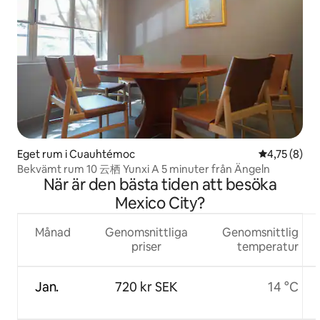
Eget rum i Cuauhtémoc
4,75 av 5 i 
4,75 (8)
Bekvämt rum 10 云栖 Yunxi A 5 minuter från Ängeln
När är den bästa tiden att besöka
Mexico City?
Månad
Genomsnittliga
Genomsnittlig
priser
temperatur
Jan.
720 kr SEK
14 °C