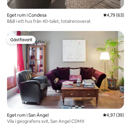
Eget rum i Condesa
4,79 av 5 i g
4,79 (63)
B&B i ett hus från 40-talet, totalrenoverat
Gästfavorit
Gästfavorit
Eget rum i San Ángel
4,97 av 5 i g
4,97 (39)
Vila i geografens svit, San Angel CDMX