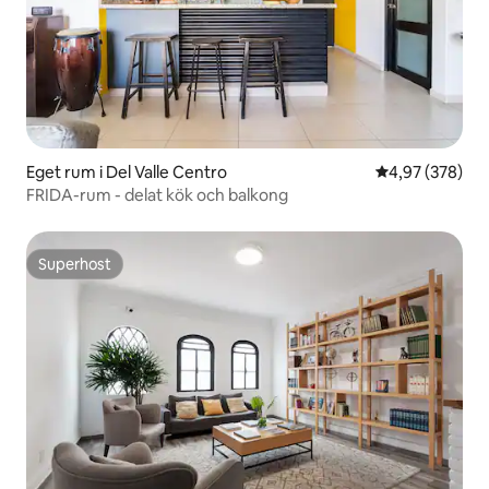
Eget rum i Del Valle Centro
4,97 av 5 i ge
4,97 (378)
FRIDA-rum - delat kök och balkong
Superhost
Superhost