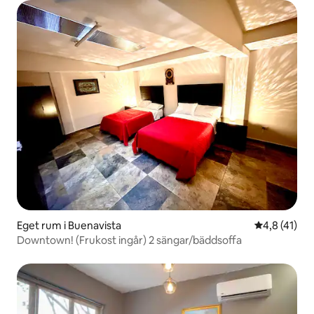
Eget rum i Buenavista
4,8 av 5 i 
4,8 (41)
Downtown! (Frukost ingår) 2 sängar/bäddsoffa