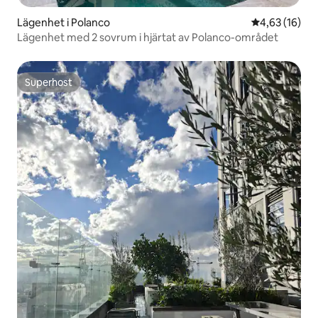
Lägenhet i Polanco
4,63 av 5 i g
4,63 (16)
Lägenhet med 2 sovrum i hjärtat av Polanco-området
Superhost
Superhost