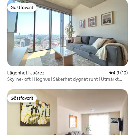
Gästfavorit
Gästfavorit
Lägenhet i Juárez
4,9 av 5 i g
4,9 (10)
Skyline-loft | Höghus | Säkerhet dygnet runt | Utmärkt
läge
Gästfavorit
Gästfavorit