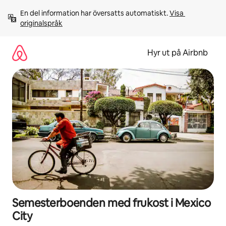
Hoppa
En del information har översatts automatiskt. 
Visa 
till
originalspråk
innehåll
Hyr ut på Airbnb
Semesterboenden med frukost i Mexico
City