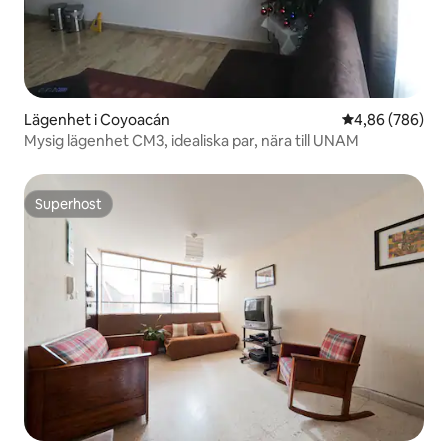
Lägenhet i Coyoacán
4,86 av 5 i ge
4,86 (786)
Mysig lägenhet CM3, idealiska par, nära till UNAM
Superhost
Superhost