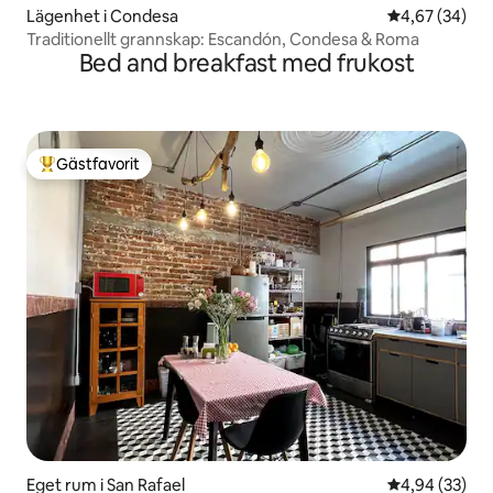
Lägenhet i Condesa
4,67 av 5 i g
4,67 (34)
Traditionellt grannskap: Escandón, Condesa & Roma
Bed and breakfast med frukost
Gästfavorit
Populär gästfavorit
Eget rum i San Rafael
4,94 av 5 i g
4,94 (33)