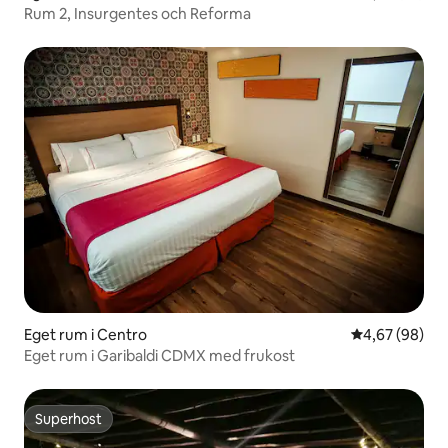
Rum 2, Insurgentes och Reforma
Eget rum i Centro
4,67 av 5 i g
4,67 (98)
Eget rum i Garibaldi CDMX med frukost
Superhost
Superhost