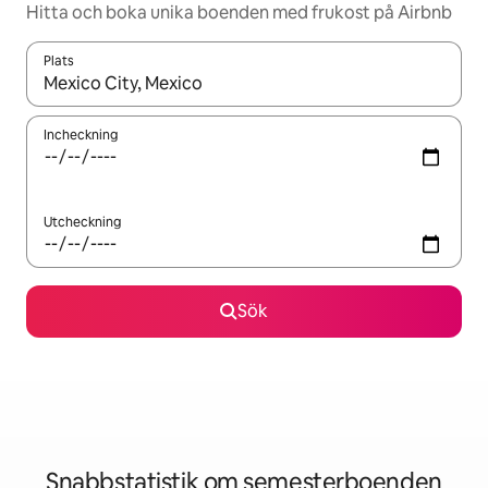
Hitta och boka unika boenden med frukost på Airbnb
Plats
När resultaten är tillgängliga kan du navigera med upp- och ned
Incheckning
Utcheckning
Sök
Snabbstatistik om semesterboenden