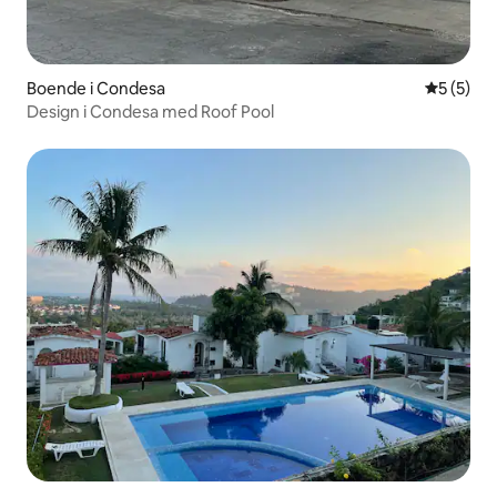
Boende i Condesa
5 av 5 i 
5 (5)
Design i Condesa med Roof Pool