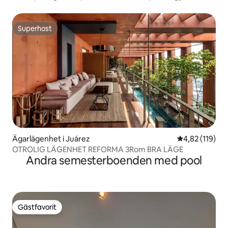
Superhost
Superhost
Ägarlägenhet i Juárez
4,82 av 5 i ge
4,82 (119)
OTROLIG LÄGENHET REFORMA 3Rom BRA LÄGE
Andra semesterboenden med pool
Gästfavorit
Gästfavorit