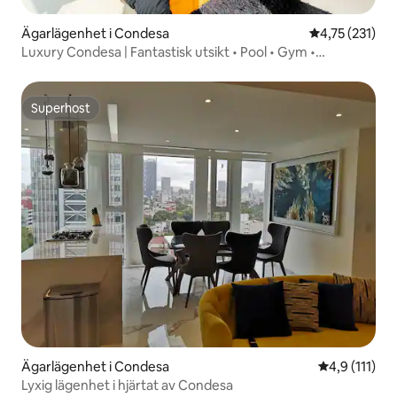
Ägarlägenhet i Condesa
4,75 av 5 i ge
4,75 (231)
Luxury Condesa | Fantastisk utsikt • Pool • Gym •
Parkering.
Superhost
Superhost
Ägarlägenhet i Condesa
4,9 av 5 i g
4,9 (111)
Lyxig lägenhet i hjärtat av Condesa