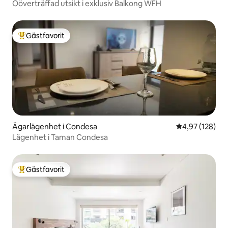
Oöverträffad utsikt i exklusiv Balkong WFH
Gästfavorit
Populär gästfavorit
Ägarlägenhet i Condesa
4,97 av 5 i ge
4,97 (128)
Lägenhet i Taman Condesa
Gästfavorit
Populär gästfavorit