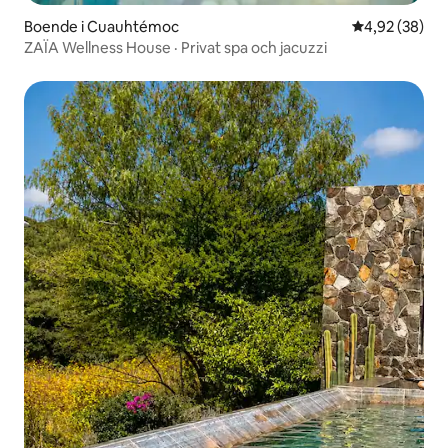
Boende i Cuauhtémoc
4,92 av 5 i g
4,92 (38)
ZAÏA Wellness House · Privat spa och jacuzzi