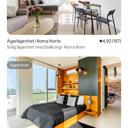
Ägarlägenhet i Roma Norte
4,92 av 5 i ge
4,92 (157)
Solig lägenhet med balkong• Norra Rom
Superhost
Superhost