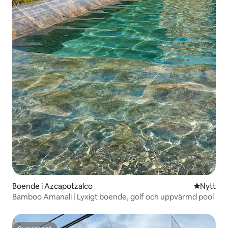
Boende i Azcapotzalco
Nytt ställ
Nytt
Bamboo Amanali | Lyxigt boende, golf och uppvärmd pool