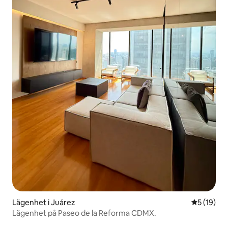
Lägenhet i Juárez
5 av 5 i g
5 (19)
Lägenhet på Paseo de la Reforma CDMX.