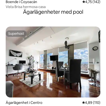
Boende i Coyoacán
4,75 av 5 i ge
4,75 (142)
Vista Brisa hermosa casa
Ägarlägenheter med pool
Superhost
Superhost
Ägarlägenhet i Centro
4,89 av 5 i ge
4,89 (110)