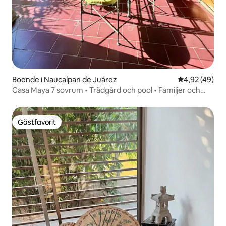
Boende i Naucalpan de Juárez
4,92 av 5 i g
4,92 (49)
Casa Maya 7 sovrum • Trädgård och pool • Familjer och
grupper
Gästfavorit
Gästfavorit