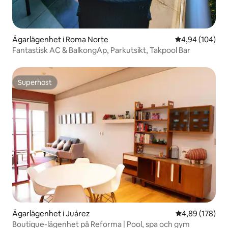
Ägarlägenhet i Roma Norte
4,94 av 5 i ge
4,94 (104)
Fantastisk AC & BalkongAp, Parkutsikt, Takpool Bar
Superhost
Superhost
Ägarlägenhet i Juárez
4,89 av 5 i ge
4,89 (178)
Boutique-lägenhet på Reforma | Pool, spa och gym