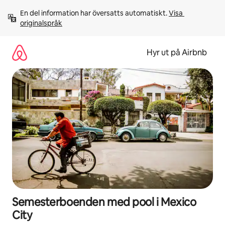
Hoppa
En del information har översatts automatiskt. 
Visa 
till
originalspråk
innehåll
Hyr ut på Airbnb
Semesterboenden med pool i Mexico
City