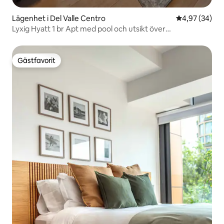
Lägenhet i Del Valle Centro
4,97 av 5 i g
4,97 (34)
Lyxig Hyatt 1 br Apt med pool och utsikt över
bergen/staden
Gästfavorit
Gästfavorit