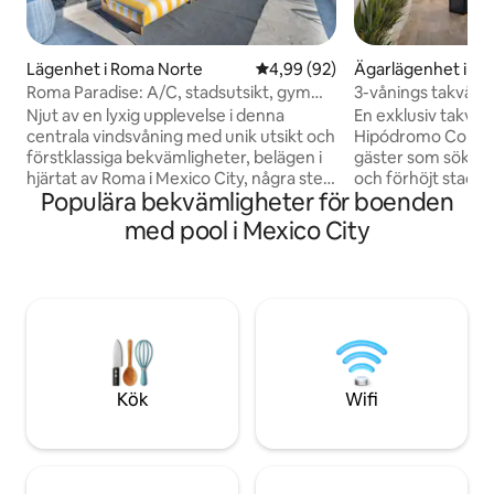
Lägenhet i Roma Norte
4,99 av 5 i genomsnittligt bet
4,99 (92)
Ägarlägenhet i C
Roma Paradise: A/C, stadsutsikt, gym
3-vånings takvåni
och topposition
luftkonditionering
Njut av en lyxig upplevelse i denna
En exklusiv takvåni
centrala vindsvåning med unik utsikt och
Hipódromo Condes
förstklassiga bekvämligheter, belägen i
gäster som söker 
hjärtat av Roma i Mexico City, några steg
och förhöjt stadsliv. Njut av individ
Populära bekvämligheter för boenden
från Condesa och Reforma. ✔
luftkonditionering
Luftkonditionering ✔ Gratis parkering ✔
sängar av hotellkva
med pool i Mexico City
Panoramautsikt från taket ✔ Simbana ✔
inredning som är i
Tvättmaskin/torktumlare ✔
eller distansarbet
Affärscenter ✔ Gym ✔ Designmöbler
takterrassen erbj
Säng i✔ Queen-storlek ✔ Wifi 200 Mbps
staden, en öppen s
Du kommer att vara belägen i
och en gasolgrill –
grannskapet som gynnas av
soluppgångskaffe 
lokalbefolkningen och resenärer för sitt
solnedgångskvälla
kulturella erbjudande och strategiska
tillgång till en 22 
Kök
Wifi
läge att flytta till alla de mest ikoniska
bastu och säkerhe
platserna i staden.