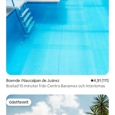
Boende i Naucalpan de Juárez
4,91 av 5 i g
4,91 (111)
Bostad 10 minuter från Centro Banamex och Interlomas
Gästfavorit
Gästfavorit