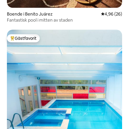
Boende i Benito Juárez
4,96 av 5 i g
4,96 (26)
Fantastisk pool i mitten av staden
Gästfavorit
Populär gästfavorit