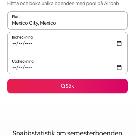
Hitta och boka unika boenden med pool på Airbnb
Plats
När resultaten är tillgängliga kan du navigera med upp- och ned
Incheckning
Utcheckning
Sök
Snabbstatistik om semesterboenden