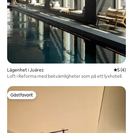
Lägenhet i Juárez
5 av 5 i 
5 (4)
Loft i Reforma med bekvämligheter som på ett lyxhotell.
Gästfavorit
Gästfavorit