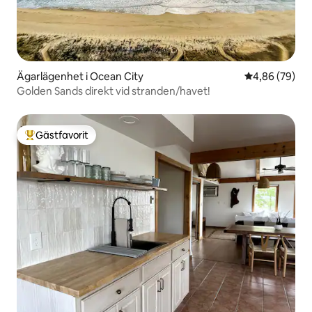
Ägarlägenhet i Ocean City
4,86 av 5 i g
4,86 (79)
Golden Sands direkt vid stranden/havet!
Gästfavorit
Populär gästfavorit