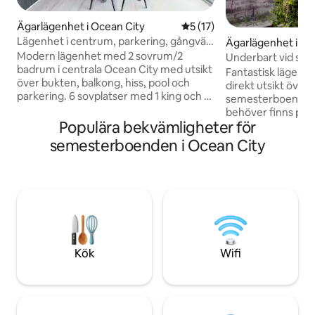
Ägarlägenhet i Ocean City
5 av 5 i genomsnittligt be
5 (17)
Lägenhet i centrum, parkering, gångväg
Ägarlägenhet i Oc
till stranden och strandpromenaden
Modern lägenhet med 2 sovrum/2
Underbart vid str
badrum i centrala Ocean City med utsikt
(King), direkt havs
Fantastisk lägenh
över bukten, balkong, hiss, pool och
direkt utsikt över 
parkering. 6 sovplatser med 1 king och 2
semesterboende h
queen-sängar. Promenera ca 300 meter
behöver finns prec
till Inlet Beach, strandpromenaden,
Populära bekvämligheter för
sängkläder, förnö
åkattraktioner, piren, restauranger,
välutrustat kök! N
semesterboenden i Ocean City
festivaler och evenemang i centrum.
Netflix tillhandahål
Njut av ett fullt utrustat kök, diskmaskin,
inredning i hjärta
tvättmaskin/torktumlare, smart-TV,
att komma ut? Njut
WiFi, sängkläder, badhanddukar,
Seacrets, Mackey's
badhanddukar, stolar, parasoll och
Subway, Candy Kit
kylväska. Inkluderar 1 tilldelad
Dairyland! Mer äve
parkeringsplats plus 1 delad plats enligt
minigolf, pontonb
först till kvarn-principen med
jetskiuthyrning! E
Kök
Wifi
passerkort. Perfekt för familjer, par och
till strandpromena
evenemangsdeltagare året runt.