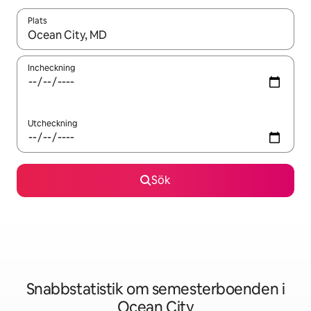
Plats
När resultaten är tillgängliga kan du navigera med upp- och ned
Incheckning
Utcheckning
Sök
Snabbstatistik om semesterboenden i
Ocean City