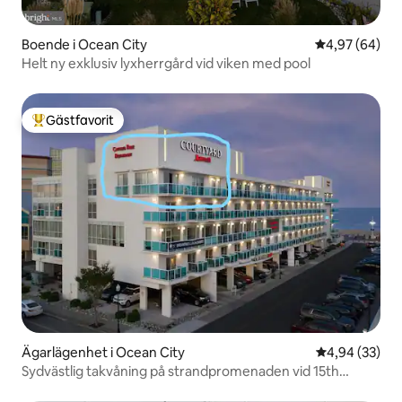
Boende i Ocean City
4,97 av 5 i g
4,97 (64)
Helt ny exklusiv lyxherrgård vid viken med pool
Gästfavorit
Populär gästfavorit
Ägarlägenhet i Ocean City
4,94 av 5 i g
4,94 (33)
Sydvästlig takvåning på strandpromenaden vid 15th
Street