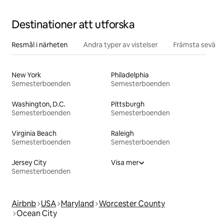
Destinationer att utforska
Resmål i närheten
Andra typer av vistelser
Främsta sevär
New York
Philadelphia
Semesterboenden
Semesterboenden
Washington, D.C.
Pittsburgh
Semesterboenden
Semesterboenden
Virginia Beach
Raleigh
Semesterboenden
Semesterboenden
Jersey City
Visa mer
Semesterboenden
Airbnb
USA
Maryland
Worcester County
Ocean City