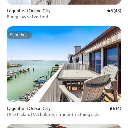
Lägenhet i Ocean City
5 av 5 i g
5 (43)
Bungalow vid vattnet
Superhost
Superhost
Lägenhet i Ocean City
5 av 5 i 
5 (4)
Utsiktsplats | Vid bukten, strandutrustning och
familjevistelse