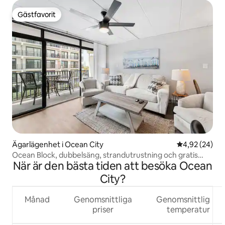
Gästfavorit
Gästfavorit
Ägarlägenhet i Ocean City
4,92 av 5 i g
4,92 (24)
Ocean Block, dubbelsäng, strandutrustning och gratis
När är den bästa tiden att besöka Ocean
parkering
City?
Månad
Genomsnittliga
Genomsnittlig
priser
temperatur