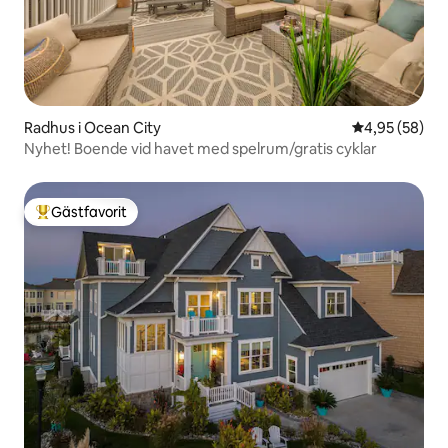
Radhus i Ocean City
4,95 av 5 i g
4,95 (58)
Nyhet! Boende vid havet med spelrum/gratis cyklar
Gästfavorit
Populär gästfavorit