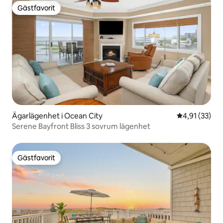
Gästfavorit
Gästfavorit
Ägarlägenhet i Ocean City
4,91 av 5 i g
4,91 (33)
Serene Bayfront Bliss 3 sovrum lägenhet
Gästfavorit
Gästfavorit