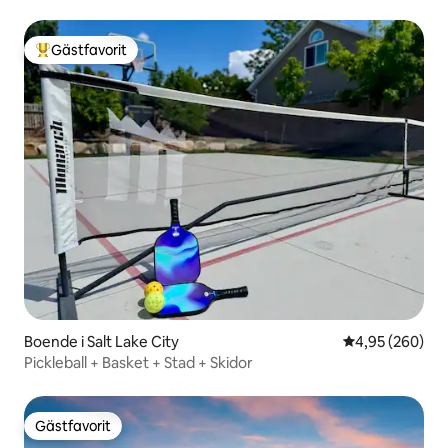
kanjoner
Gästfavorit
Populär gästfavorit
Boende i Salt Lake City
4,95 av 5 i ge
4,95 (260)
Pickleball + Basket + Stad + Skidor
Gästfavorit
Gästfavorit