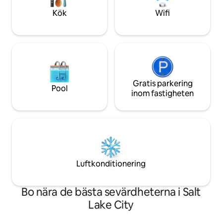
världar i denna lugna, privata fristad.
av i den mysiga d
Kök
Wifi
Gratis parkering
Pool
inom fastigheten
Luftkonditionering
Bo nära de bästa sevärdheterna i Salt
Lake City