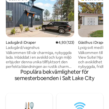
Gästfavorit
Populär gästfavor
Ladugård i Draper
4,93 av 5 i genomsnittligt bet
4,93 (123)
Gästhus i Draper
Ladugård/vagnshus
Lyxig svit med ber
Välkommen till vår charmiga, nybyggda
Välkommen till di
lada. Inbäddat i en avskild och lugn miljö
View Suite! Njut av
erbjuder denna unika tillflyktsort den
och avskildhet i d
perfekta blandningen av rustik charm
nybyggda, fridfull
Populära bekvämligheter för
och modern lyx. Njut av vilsamma nätter
pensionat. Denna vackra
i en justerbar säng som är utformad för
landsbygdsmiljö li
semesterboenden i Salt Lake City
din ultimata komfort och laga en
City, kända skidb
festmåltid med de bästa nya
vackra vandringsle
apparaterna som finns tillgängliga.
en hektisk dag på j
Oavsett om du söker en fridfull tillflykt
backarna genom at
eller en bas för att utforska, erbjuder
i det välfyllda köke
denna lada en lugn och elegant
liknande badrumm
tillflyktsort. Upplev det bästa av två
badkaret för två p