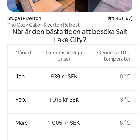
Stuga i Riverton
4,96 av 5 i ge
4,96 (167)
The Cozy Cabin: Riverton Retreat
När är den bästa tiden att besöka Salt
Lake City?
Månad
Genomsnittliga
Genomsnittlig
priser
temperatur
Jan.
939 kr SEK
0 °C
Feb.
1 015 kr SEK
3 °C
Mars
1 005 kr SEK
8 °C