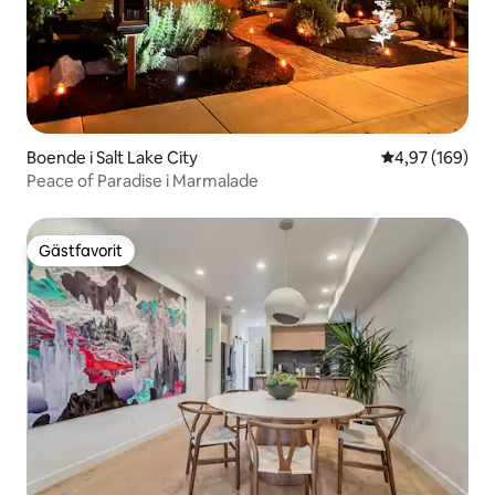
Boende i Salt Lake City
4,97 av 5 i ge
4,97 (169)
Peace of Paradise i Marmalade
Gästfavorit
Gästfavorit