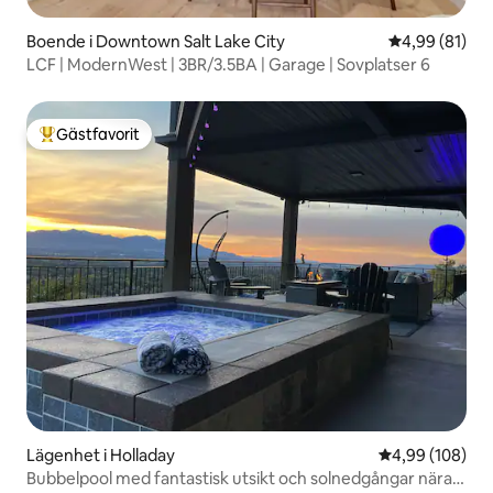
Boende i Downtown Salt Lake City
4,99 av 5 i g
4,99 (81)
LCF | ModernWest | 3BR/3.5BA | Garage | Sovplatser 6
Gästfavorit
Populär gästfavorit
Lägenhet i Holladay
4,99 av 5 i ge
4,99 (108)
Bubbelpool med fantastisk utsikt och solnedgångar nära