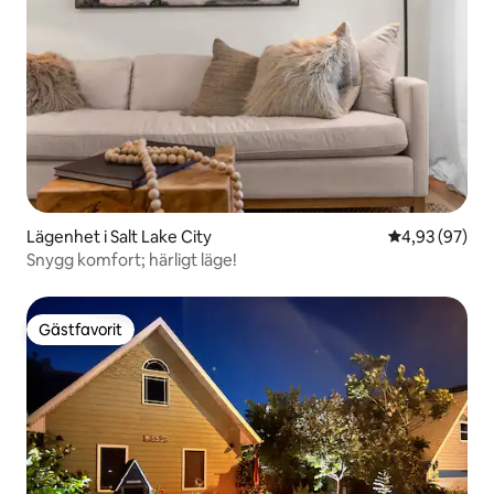
Lägenhet i Salt Lake City
4,93 av 5 i g
4,93 (97)
Snygg komfort; härligt läge!
Gästfavorit
Gästfavorit