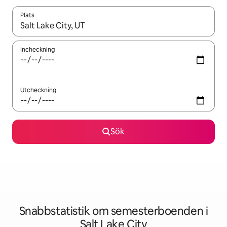
Plats
När resultaten är tillgängliga kan du navigera med upp- och ned
Incheckning
Utcheckning
Sök
Snabbstatistik om semesterboenden i
Salt Lake City