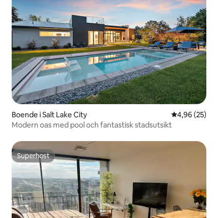
Boende i Salt Lake City
4,96 av 5 i g
4,96 (25)
Modern oas med pool och fantastisk stadsutsikt
Superhost
Superhost