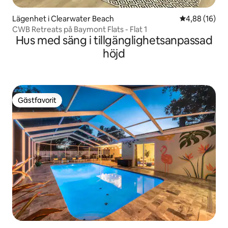
Lägenhet i Clearwater Beach
4,88 av 5 i g
4,88 (16)
CWB Retreats på Baymont Flats - Flat 1
Hus med säng i tillgänglighetsanpassad
höjd
Gästfavorit
Gästfavorit