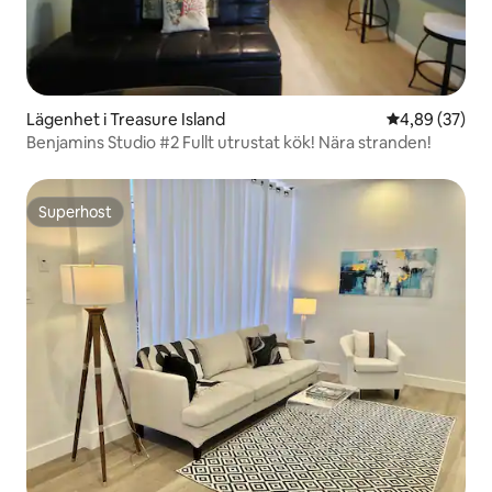
Lägenhet i Treasure Island
4,89 av 5 i g
4,89 (37)
Benjamins Studio #2 Fullt utrustat kök! Nära stranden!
Superhost
Superhost