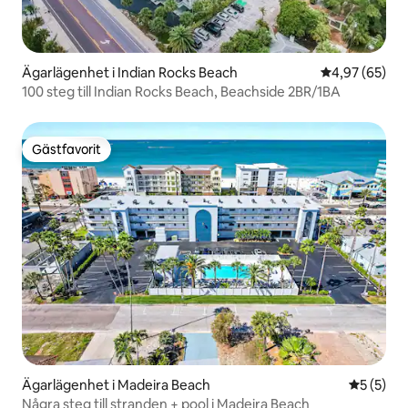
Ägarlägenhet i Indian Rocks Beach
4,97 av 5 i g
4,97 (65)
100 steg till Indian Rocks Beach, Beachside 2BR/1BA
Gästfavorit
Gästfavorit
Ägarlägenhet i Madeira Beach
5 av 5 i 
5 (5)
Några steg till stranden + pool i Madeira Beach