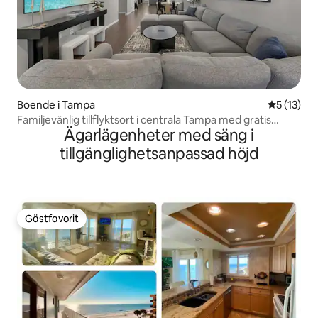
Boende i Tampa
5 av 5 i g
5 (13)
Familjevänlig tillflyktsort i centrala Tampa med gratis
Ägarlägenheter med säng i
parkering
tillgänglighetsanpassad höjd
Gästfavorit
Gästfavorit