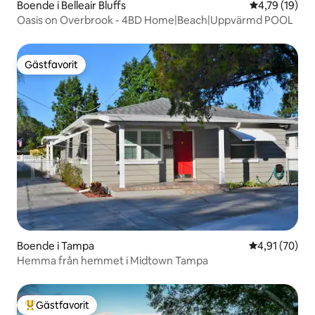
Boende i Belleair Bluffs
4,79 av 5 i g
4,79 (19)
Oasis on Overbrook - 4BD Home|Beach|Uppvärmd POOL
Gästfavorit
Gästfavorit
Boende i Tampa
4,91 av 5 i g
4,91 (70)
Hemma från hemmet i Midtown Tampa
Gästfavorit
Populär gästfavorit