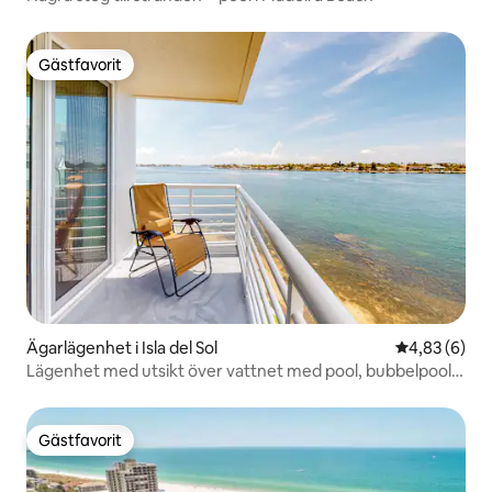
Gästfavorit
Gästfavorit
Ägarlägenhet i Isla del Sol
4,83 av 5 i 
4,83 (6)
Lägenhet med utsikt över vattnet med pool, bubbelpool
och strand
Gästfavorit
Gästfavorit