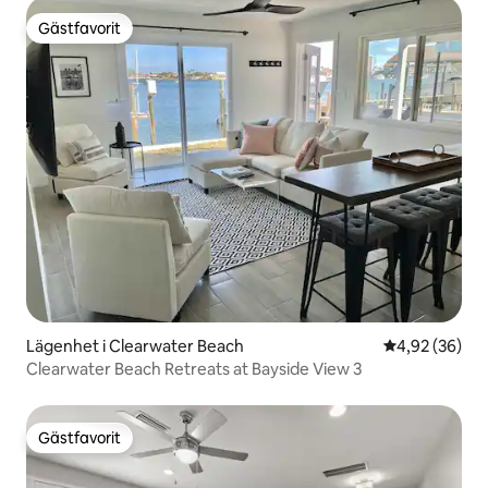
Gästfavorit
Gästfavorit
Lägenhet i Clearwater Beach
4,92 av 5 i g
4,92 (36)
Clearwater Beach Retreats at Bayside View 3
Gästfavorit
Gästfavorit