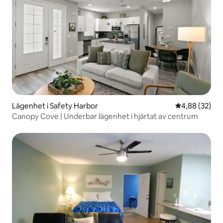
Lägenhet i Safety Harbor
4,88 av 5 i g
4,88 (32)
Canopy Cove | Underbar lägenhet i hjärtat av centrum