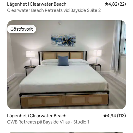
Lägenhet i Clearwater Beach
4,82 av 5 i g
4,82 (22)
Clearwater Beach Retreats vid Bayside Suite 2
Gästfavorit
Gästfavorit
Lägenhet i Clearwater Beach
4,94 av 5 i ge
4,94 (113)
CWB Retreats på Bayside Villas - Studio 1