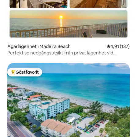
Ägarlägenhet i Madeira Beach
4,91 av 5 i ge
4,91 (137)
Perfekt solnedgångsutsikt från privat lägenhet vid
stranden
Gästfavorit
Populär gästfavorit