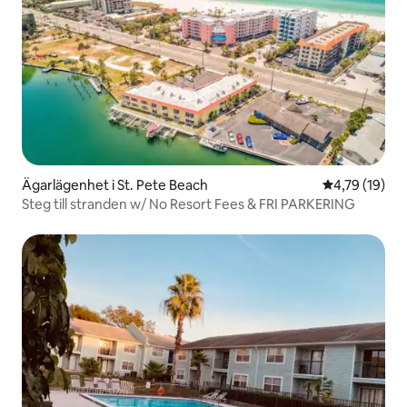
Ägarlägenhet i St. Pete Beach
4,79 av 5 i g
4,79 (19)
Steg till stranden w/ No Resort Fees & FRI PARKERING