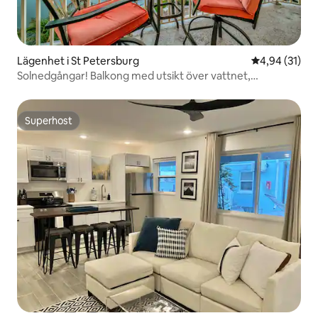
Lägenhet i St Petersburg
4,94 av 5 i g
4,94 (31)
Solnedgångar! Balkong med utsikt över vattnet,
bubbelpool och uppvärmd pool
Superhost
Superhost