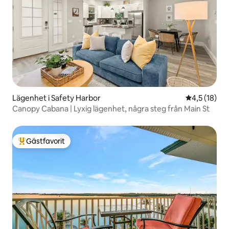
Lägenhet i Safety Harbor
4,5 av 5 i g
4,5 (18)
Canopy Cabana | Lyxig lägenhet, några steg från Main St
Gästfavorit
Populär gästfavorit