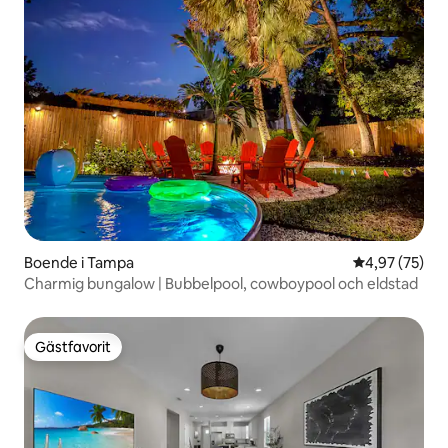
Boende i Tampa
4,97 av 5 i g
4,97 (75)
Charmig bungalow | Bubbelpool, cowboypool och eldstad
Gästfavorit
Gästfavorit