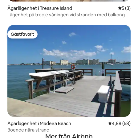
Ägarlägenhet i Treasure Island
5 av 5 i 
5 (3)
Lägenhet på tredje våningen vid stranden med balkong
och utsikt över viken
Gästfavorit
Gästfavorit
Ägarlägenhet i Madeira Beach
4,88 av 5 i g
4,88 (58)
Boende nära strand
Mer från Airbnb