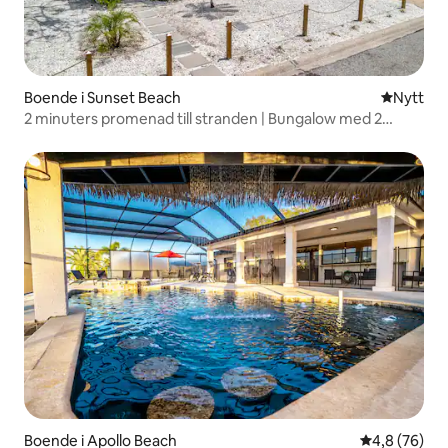
Boende i Sunset Beach
Nytt ställ
Nytt
2 minuters promenad till stranden | Bungalow med 2
sovrum
Boende i Apollo Beach
4,8 av 5 i g
4,8 (76)