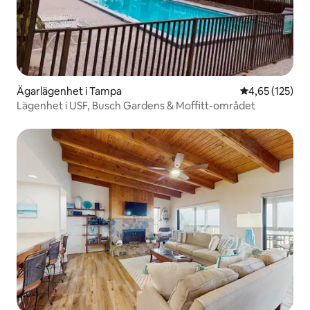
Ägarlägenhet i Tampa
4,65 av 5 i ge
4,65 (125)
Lägenhet i USF, Busch Gardens & Moffitt-området