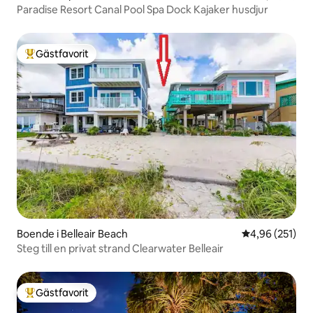
Paradise Resort Canal Pool Spa Dock Kajaker husdjur
Gästfavorit
Populär gästfavorit
Boende i Belleair Beach
4,96 av 5 i ge
4,96 (251)
Steg till en privat strand Clearwater Belleair
Gästfavorit
Populär gästfavorit