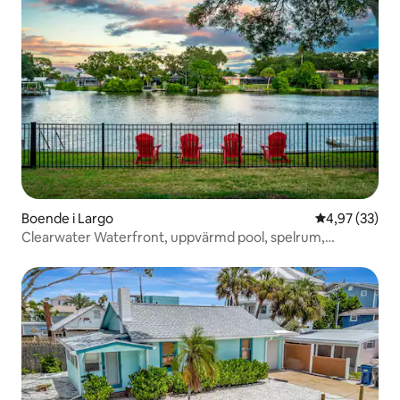
Boende i Largo
4,97 av 5 i g
4,97 (33)
Clearwater Waterfront, uppvärmd pool, spelrum,
eldstäder