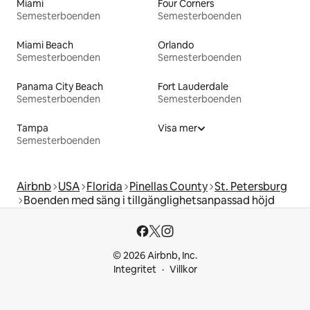
Miami
Four Corners
Semesterboenden
Semesterboenden
Miami Beach
Orlando
Semesterboenden
Semesterboenden
Panama City Beach
Fort Lauderdale
Semesterboenden
Semesterboenden
Tampa
Visa mer
Semesterboenden
Airbnb
USA
Florida
Pinellas County
St. Petersburg
Boenden med säng i tillgänglighetsanpassad höjd
© 2026 Airbnb, Inc.
Integritet
Villkor