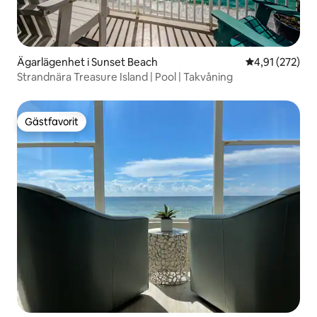
Ägarlägenhet i Sunset Beach
4,91 av 5 i ge
4,91 (272)
Strandnära Treasure Island | Pool | Takvåning
Gästfavorit
Gästfavorit