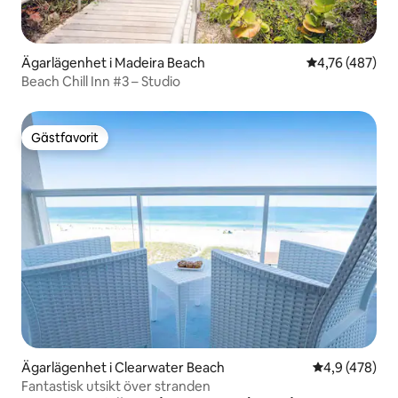
Ägarlägenhet i Madeira Beach
4,76 av 5 i ge
4,76 (487)
Beach Chill Inn #3 – Studio
Gästfavorit
Gästfavorit
Ägarlägenhet i Clearwater Beach
4,9 av 5 i ge
4,9 (478)
Fantastisk utsikt över stranden