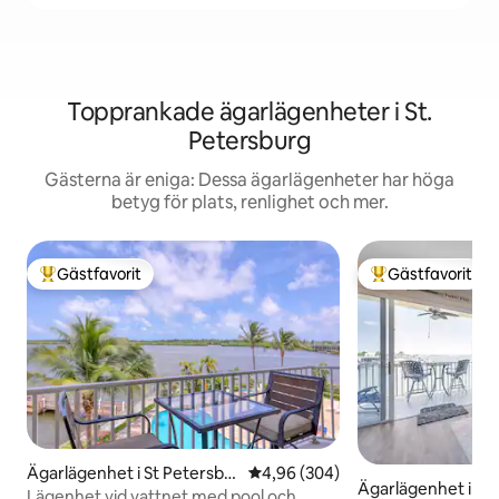
Topprankade ägarlägenheter i St.
Petersburg
Gästerna är eniga: Dessa ägarlägenheter har höga
betyg för plats, renlighet och mer.
Gästfavorit
Gästfavorit
Populär gästfavorit
Populär gästfavor
Ägarlägenhet i St Petersbu
4,96 av 5 i genomsnittligt bety
4,96 (304)
Ägarlägenhet i St
rg
Lägenhet vid vattnet med pool och