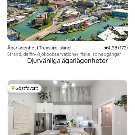
Ägarlägenhet i Treasure Island
4,98 av 5 i ge
4,98 (172)
Strand, delfin-/sjökoobservationer, fiske, solnedgångar
Djurvänliga ägarlägenheter
Gästfavorit
Populär gästfavorit