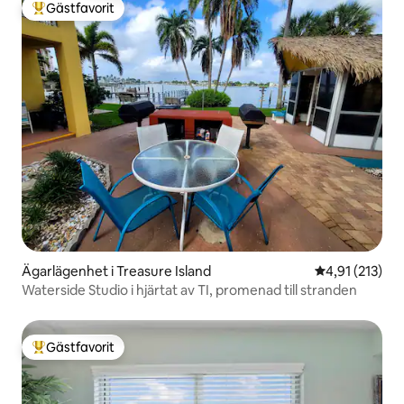
Gästfavorit
Populär gästfavorit
Ägarlägenhet i Treasure Island
4,91 av 5 i ge
4,91 (213)
Waterside Studio i hjärtat av TI, promenad till stranden
Gästfavorit
Populär gästfavorit