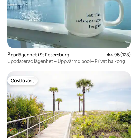
Ägarlägenhet i St Petersburg
4,95 av 5 i ge
4,95 (128)
Uppdaterad lägenhet – Uppvärmd pool – Privat balkong
Gästfavorit
Gästfavorit