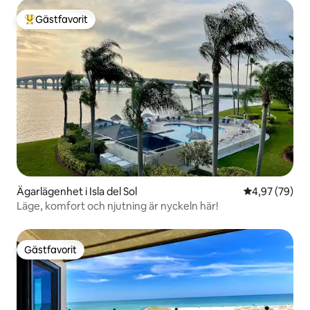
Gästfavorit
Populär gästfavorit
Ägarlägenhet i Isla del Sol
4,97 av 5 i g
4,97 (79)
Läge, komfort och njutning är nyckeln här!
Gästfavorit
Gästfavorit