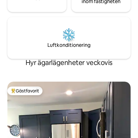
inom fastigheten
Luftkonditionering
Hyr ägarlägenheter veckovis
Gästfavorit
Populär gästfavorit