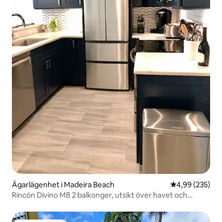
Ägarlägenhet i Madeira Beach
4,99 av 5 i ge
4,99 (235)
Rincón Divino MB 2 balkonger, utsikt över havet och
småbåtshamnen