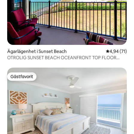
Ägarlägenhet i Sunset Beach
4,94 av 5 i g
4,94 (71)
OTROLIG SUNSET BEACH OCEANFRONT TOP FLOOR
CONDO
Gästfavorit
Gästfavorit