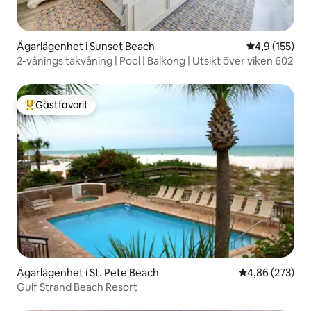
Ägarlägenhet i Sunset Beach
4,9 av 5 i ge
4,9 (155)
2-vånings takvåning | Pool | Balkong | Utsikt över viken 602
Gästfavorit
Populär gästfavorit
Ägarlägenhet i St. Pete Beach
4,86 av 5 i ge
4,86 (273)
Gulf Strand Beach Resort