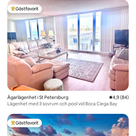
Gästfavorit
Populär gästfavorit
Ägarlägenhet i St Petersburg
4,9 av 5 i g
4,9 (84)
Lägenhet med 3 sovrum och pool vid Boca Ciega Bay
Gästfavorit
Populär gästfavorit