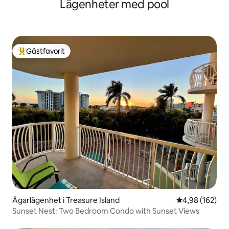
Lägenheter med pool
Gästfavorit
Populär gästfavorit
Ägarlägenhet i Treasure Island
4,98 av 5 i ge
4,98 (162)
Sunset Nest: Two Bedroom Condo with Sunset Views