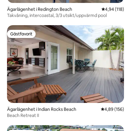
Ägarlägenhet i Redington Beach
4,94 av 5 i ge
4,94 (118)
Takvåning, intercoastal, 3/3 utsikt/uppvärmd pool
Gästfavorit
Gästfavorit
Ägarlägenhet i Indian Rocks Beach
4,89 av 5 i ge
4,89 (156)
Beach Retreat II