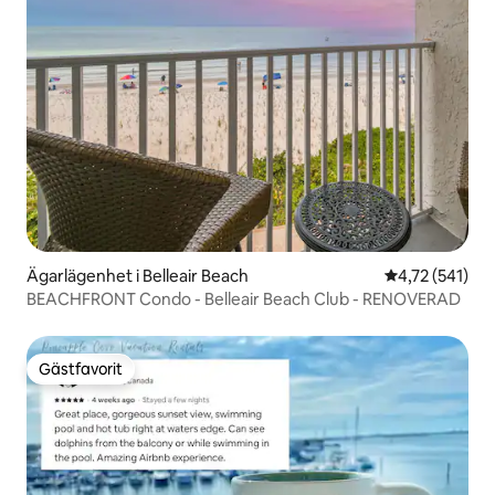
Ägarlägenhet i Belleair Beach
4,72 av 5 i ge
4,72 (541)
BEACHFRONT Condo - Belleair Beach Club - RENOVERAD
Gästfavorit
Gästfavorit