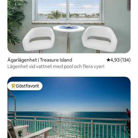
Ägarlägenhet i Treasure Island
4,93 av 5 i ge
4,93 (134)
Lägenhet vid vattnet med pool och flera vyer!
Gästfavorit
Populär gästfavorit