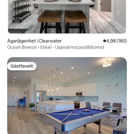
Ägarlägenhet i Clearwater
4,98 av 5 i ge
4,98 (180)
Ocean Breeze • Enkel - Uppvärmd poolåtkomst
Gästfavorit
Gästfavorit