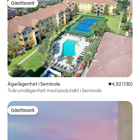
Gästfavorit
Gästfavorit
Ägarlägenhet i Seminole
4,92 av 5 i ge
4,92 (130)
Tvårumslägenhet med poolutsikt i Seminole
Gästfavorit
Gästfavorit