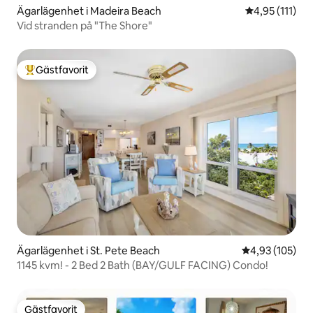
Ägarlägenhet i Madeira Beach
4,95 av 5 i g
4,95 (111)
Vid stranden på "The Shore"
Gästfavorit
Populär gästfavorit
Ägarlägenhet i St. Pete Beach
4,93 av 5 i ge
4,93 (105)
1145 kvm! - 2 Bed 2 Bath (BAY/GULF FACING) Condo!
Gästfavorit