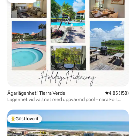
Gästfavorit
Ägarlägenhet i Tierra Verde
4,85 av 5 i ge
4,85 (158)
Lägenhet vid vattnet med uppvärmd pool – nära Fort
Desoto
Gästfavorit
Populär gästfavorit