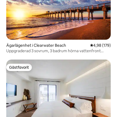
Ägarlägenhet i Clearwater Beach
4,98 av 5 i ge
4,98 (179)
Uppgraderad 3 sovrum, 3 badrum hörna vattenfront
lägenhet!
Gästfavorit
Gästfavorit