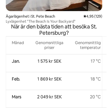
Ägarlägenhet i St. Pete Beach
4,95 av 5 i ge
4,95 (129)
Lyxlägenhet "The Beach Is Your Backyard"
När är den bästa tiden att besöka St.
Petersburg?
Månad
Genomsnittliga
Genomsnittlig
priser
temperatur
Jan.
1 575 kr SEK
17 °C
Feb.
1 869 kr SEK
18 °C
Mars
2 049 kr SEK
20 °C