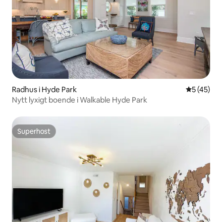
Radhus i Hyde Park
5 av 5 i g
5 (45)
Nytt lyxigt boende i Walkable Hyde Park
Superhost
Superhost