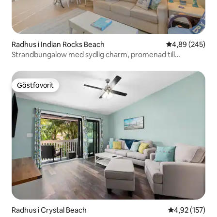
Radhus i Indian Rocks Beach
4,89 av 5 i ge
4,89 (245)
Strandbungalow med sydlig charm, promenad till
stranden
Gästfavorit
Gästfavorit
Radhus i Crystal Beach
4,92 av 5 i ge
4,92 (157)