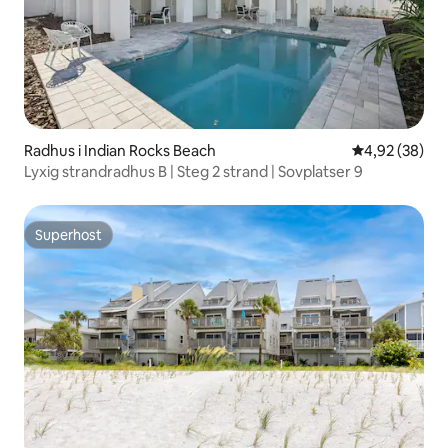
Radhus i Indian Rocks Beach
4,92 av 5 i g
4,92 (38)
Lyxig strandradhus B | Steg 2 strand | Sovplatser 9
Superhost
Superhost