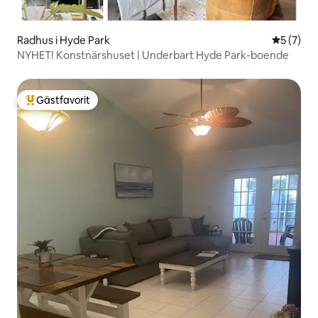
Radhus i Hyde Park
5 av 5 i 
5 (7)
NYHET! Konstnärshuset | Underbart Hyde Park-boende
Gästfavorit
Populär gästfavorit