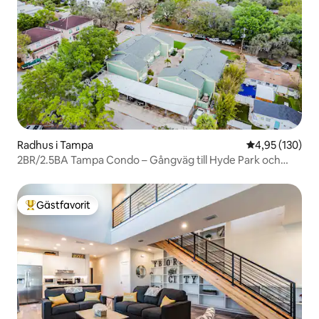
Radhus i Tampa
4,95 av 5 i ge
4,95 (130)
2BR/2.5BA Tampa Condo – Gångväg till Hyde Park och
SOHO
Gästfavorit
Populär gästfavorit