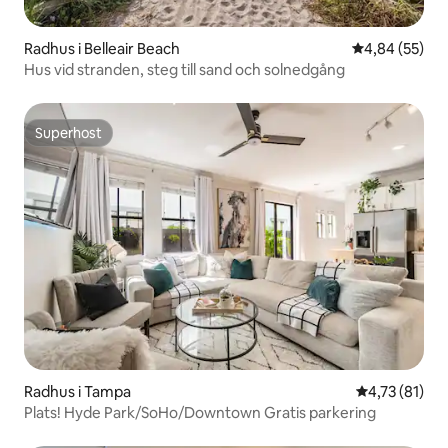
Radhus i Belleair Beach
4,84 av 5 i g
4,84 (55)
Hus vid stranden, steg till sand och solnedgång
Superhost
Superhost
Radhus i Tampa
4,73 av 5 i g
4,73 (81)
Plats! Hyde Park/SoHo/Downtown Gratis parkering