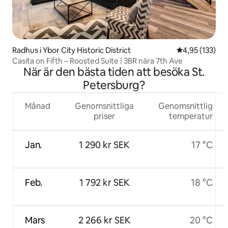
Radhus i Ybor City Historic District
4,95 av 5 i ge
4,95 (133)
Casita on Fifth – Roosted Suite | 3BR nära 7th Ave
När är den bästa tiden att besöka St.
Petersburg?
Månad
Genomsnittliga
Genomsnittlig
priser
temperatur
Jan.
1 290 kr SEK
17 °C
Feb.
1 792 kr SEK
18 °C
Mars
2 266 kr SEK
20 °C