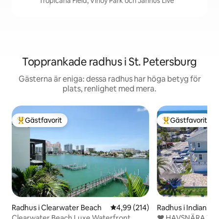
Tropicana Field, Vinoy Park och Jannus Live
Topprankade radhus i St. Petersburg
Gästerna är eniga: dessa radhus har höga betyg för
plats, renlighet med mera.
Gästfavorit
Gästfavorit
Populär gästfavorit
Populär gästfavor
Radhus i Clearwater Beach
4,99 av 5 i genomsnittligt bety
4,99 (214)
Radhus i Indian R
Clearwater Beach Luxe Waterfront
♥ HAVSNÄRA VY