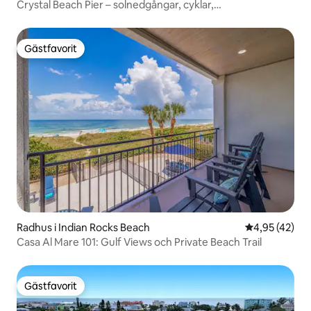
Crystal Beach Pier – solnedgångar, cyklar,
strandutrustning
Gästfavorit
Gästfavorit
Radhus i Indian Rocks Beach
4,95 av 5 i g
4,95 (42)
Casa Al Mare 101: Gulf Views och Private Beach Trail
Gästfavorit
Gästfavorit