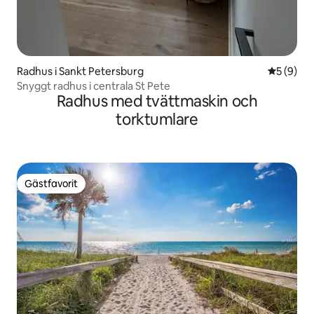
Radhus i Sankt Petersburg
5 av 5 i 
5 (9)
Snyggt radhus i centrala St Pete
Radhus med tvättmaskin och
torktumlare
Gästfavorit
Gästfavorit