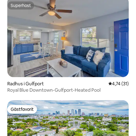
Superhost
Superhost
Radhus i Gulfport
4,74 av 5 i 
4,74 (31)
Royal Blue Downtown-Gulfport-Heated Pool
Gästfavorit
Gästfavorit