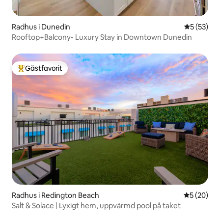
Radhus i Dunedin
5 av 5 i g
5 (53)
Rooftop+Balcony- Luxury Stay in Downtown Dunedin
Gästfavorit
Populär gästfavorit
Radhus i Redington Beach
5 av 5 i g
5 (20)
Salt & Solace | Lyxigt hem, uppvärmd pool på taket