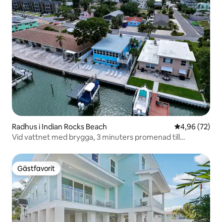
Radhus i Indian Rocks Beach
4,96 av 5 i g
4,96 (72)
Vid vattnet med brygga, 3 minuters promenad till
stranden! Hundar är okej!
Gästfavorit
Gästfavorit