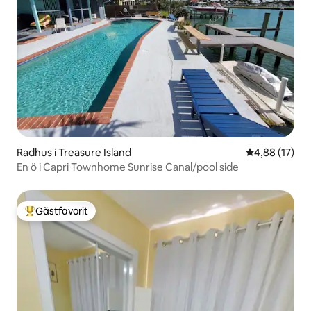
Radhus i Treasure Island
4,88 av 5 i g
4,88 (17)
En ö i Capri Townhome Sunrise Canal/pool side
Gästfavorit
Populär gästfavorit