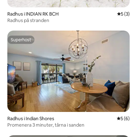
Radhus i INDIAN RK BCH
5 av 5 i 
5 (3)
Radhus på stranden
Superhost
Superhost
Radhus i Indian Shores
5 av 5 i 
5 (6)
Promenera 3 minuter, tårna i sanden