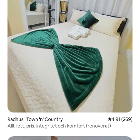
Radhus i Town 'n' Country
4,91 av 5 i ge
4,91 (269)
Allt i ett, pris, integritet och komfort (renoverat)