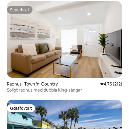
Superhost
Superhost
Radhus i Town 'n' Country
4,76 av 5 i ge
4,76 (212)
Soligt radhus med dubbla King-sängar
Gästfavorit
Gästfavorit