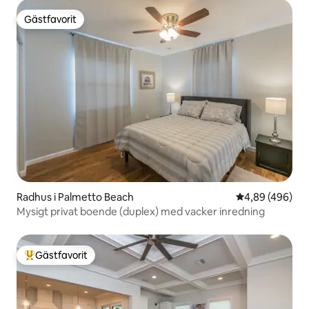
Gästfavorit
Gästfavorit
Radhus i Palmetto Beach
4,89 av 5 i ge
4,89 (496)
Mysigt privat boende (duplex) med vacker inredning
Gästfavorit
Populär gästfavorit