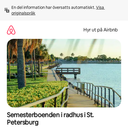
Hoppa
En del information har översatts automatiskt. 
Visa 
till
originalspråk
innehåll
Hyr ut på Airbnb
Semesterboenden i radhus i St.
Petersburg