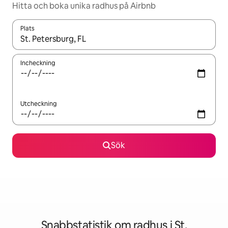
Hitta och boka unika radhus på Airbnb
Plats
När resultaten är tillgängliga kan du navigera med upp- och ned
Incheckning
Utcheckning
Sök
Snabbstatistik om radhus i St.