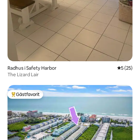
Radhus i Safety Harbor
5 av 5 i g
5 (25)
The Lizard Lair
Gästfavorit
Populär gästfavorit