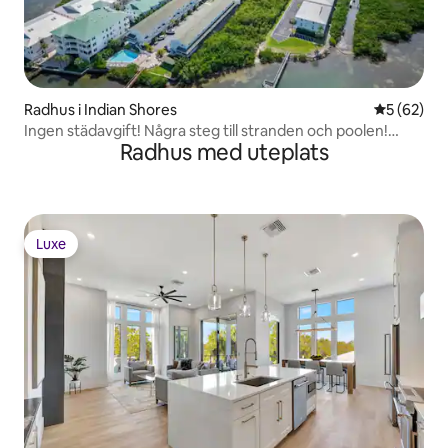
Radhus i Indian Shores
5 av 5 i g
5 (62)
Ingen städavgift! Några steg till stranden och poolen!
Radhus med uteplats
Seashell Condos
Luxe
Luxe