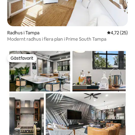
Radhus i Tampa
4,72 av 5 i g
4,72 (25)
Modernt radhus i flera plan i Prime South Tampa
Gästfavorit
Gästfavorit