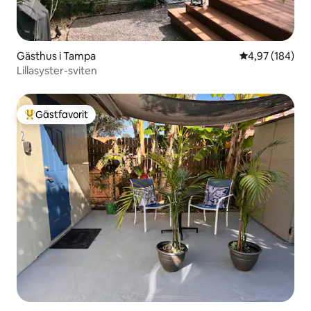
Gästhus i Tampa
4,97 av 5 i ge
4,97 (184)
Lillasyster-sviten
Gästfavorit
Populär gästfavorit