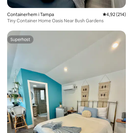
Containerhem i Tampa
4,92 av 5 i ge
4,92 (214)
Tiny Container Home Oasis Near Bush Gardens
Superhost
Superhost