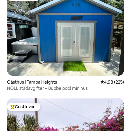
Gästhus i Tampa Heights
4,98 av 5 i ge
4,98 (225)
NOLL städavgifter – Bubbelpool minihus
Gästfavorit
Populär gästfavorit