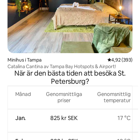
Minihus i Tampa
4,92 av 5 i ge
4,92 (393)
Catalina Cantina av Tampa Bay Hotspots & Airport!
När är den bästa tiden att besöka St.
Petersburg?
Månad
Genomsnittliga
Genomsnittlig
priser
temperatur
Jan.
825 kr SEK
17 °C