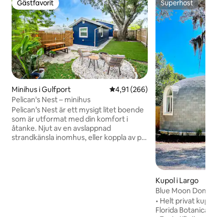
Gästfavorit
Superhost
Gästfavorit
Superhost
Minihus i Gulfport
4,91 av 5 i genomsnittligt bety
4,91 (266)
Pelican's Nest – minihus
Pelican’s Nest är ett mysigt litet boende
som är utformat med din komfort i
åtanke. Njut av en avslappnad
strandkänsla inomhus, eller koppla av på
din privata gård som är perfekt för att
komma i kontakt med naturen, äta
utomhus eller samlas runt elden. Reser
du med ett husdjur? De är mer än
Kupol i Largo
välkomna här. Boendet ligger bara 1,6
Blue Moon Dome >
km från Gulfports Beach Blvd, så du är
strandvistelse
• Helt privat kupol
nära lokala butiker, restauranger och
Florida Botanical G
strandpromenader. Och bara cirka 10 km