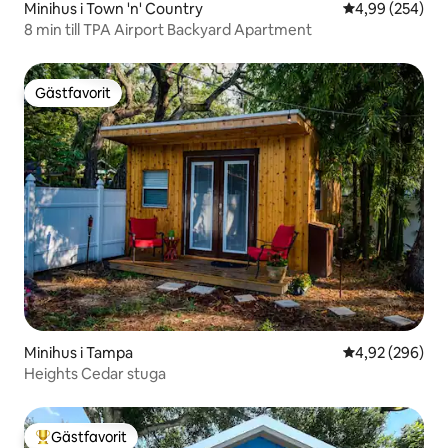
Minihus i Town 'n' Country
4,99 av 5 i ge
4,99 (254)
8 min till TPA Airport Backyard Apartment
Gästfavorit
Gästfavorit
Minihus i Tampa
4,92 av 5 i ge
4,92 (296)
Heights Cedar stuga
Gästfavorit
Populär gästfavorit