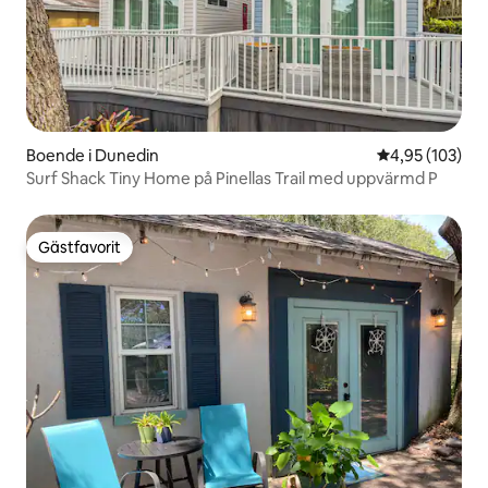
Boende i Dunedin
4,95 av 5 i ge
4,95 (103)
Surf Shack Tiny Home på Pinellas Trail med uppvärmd P
Gästfavorit
Gästfavorit