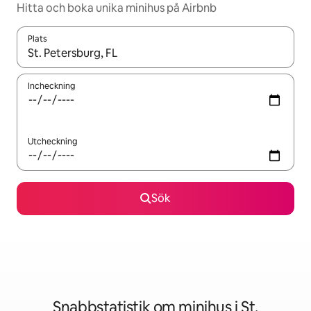
Hitta och boka unika minihus på Airbnb
Plats
När resultaten är tillgängliga kan du navigera med upp- och ned
Incheckning
Utcheckning
Sök
Snabbstatistik om minihus i St.