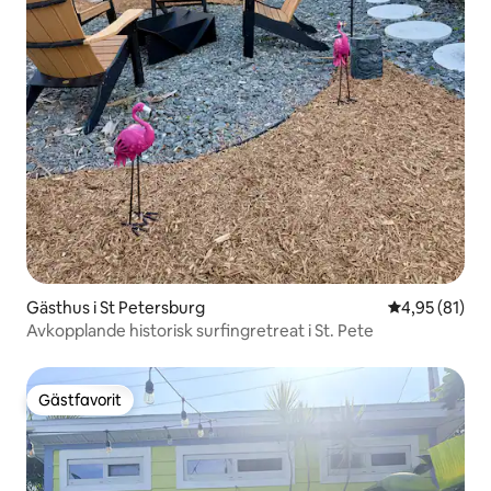
Gästhus i St Petersburg
4,95 av 5 i g
4,95 (81)
Avkopplande historisk surfingretreat i St. Pete
Gästfavorit
Gästfavorit