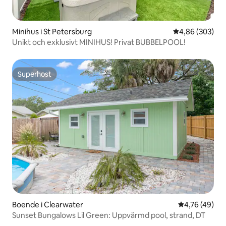
Minihus i St Petersburg
4,86 av 5 i ge
4,86 (303)
Unikt och exklusivt MINIHUS! Privat BUBBELPOOL!
Superhost
Superhost
Boende i Clearwater
4,76 av 5 i g
4,76 (49)
Sunset Bungalows Lil Green: Uppvärmd pool, strand, DT