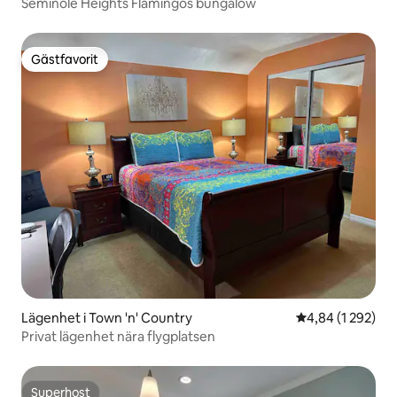
Seminole Heights Flamingos bungalow
Gästfavorit
Gästfavorit
Lägenhet i Town 'n' Country
4,84 av 5 i geno
4,84 (1 292)
Privat lägenhet nära flygplatsen
Superhost