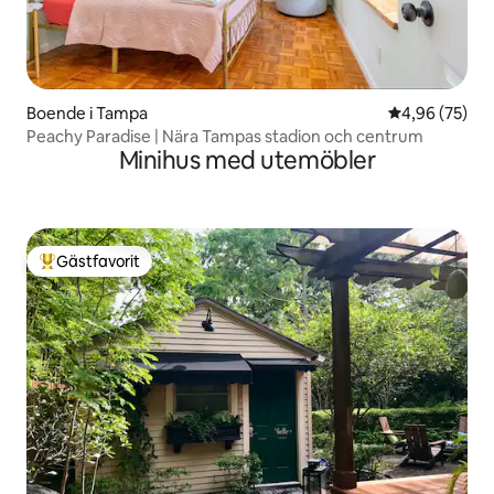
Boende i Tampa
4,96 av 5 i g
4,96 (75)
Peachy Paradise | Nära Tampas stadion och centrum
Minihus med utemöbler
Gästfavorit
Populär gästfavorit