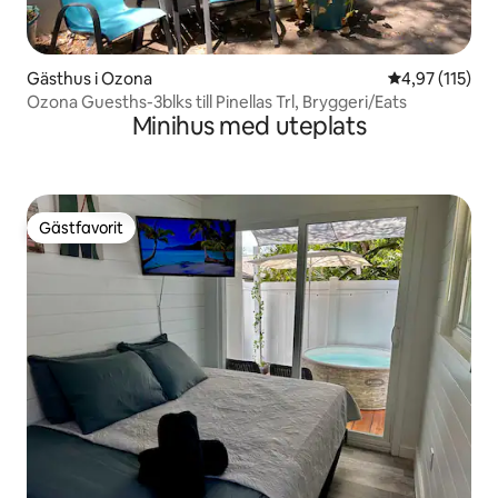
Gästhus i Ozona
4,97 av 5 i ge
4,97 (115)
Ozona Guesths-3blks till Pinellas Trl, Bryggeri/Eats
Minihus med uteplats
Gästfavorit
Gästfavorit