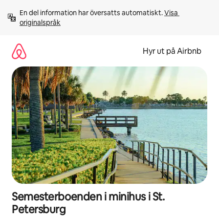
Hoppa
En del information har översatts automatiskt. 
Visa 
till
originalspråk
innehåll
Hyr ut på Airbnb
Semesterboenden i minihus i St.
Petersburg