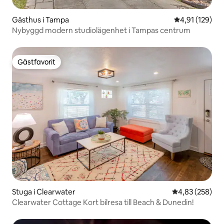
Gästhus i Tampa
4,91 av 5 i ge
4,91 (129)
Nybyggd modern studiolägenhet i Tampas centrum
Gästfavorit
Gästfavorit
Stuga i Clearwater
4,83 av 5 i ge
4,83 (258)
Clearwater Cottage Kort bilresa till Beach & Dunedin!