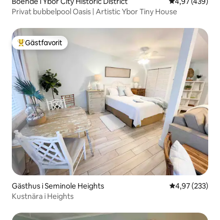
Boende i Ybor City Historic District
4,97 av 5 i ge
4,97 (439)
Privat bubbelpool Oasis | Artistic Ybor Tiny House
Gästfavorit
Populär gästfavorit
Gästhus i Seminole Heights
4,97 av 5 i ge
4,97 (233)
Kustnära i Heights