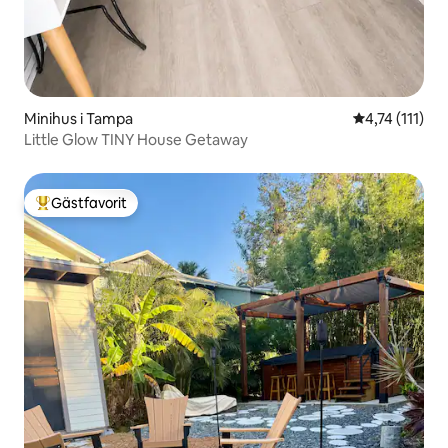
Minihus i Tampa
4,74 av 5 i g
4,74 (111)
Little Glow TINY House Getaway
Gästfavorit
Populär gästfavorit