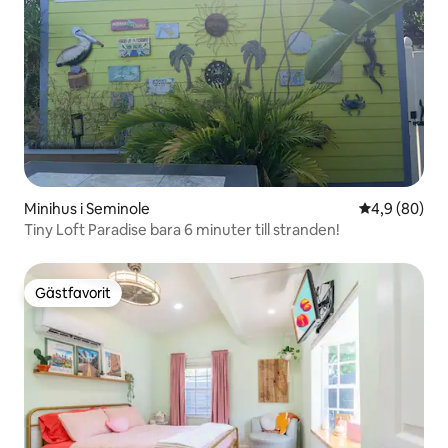
Minihus i Seminole
4,9 av 5 i g
4,9 (80)
Tiny Loft Paradise bara 6 minuter till stranden!
Gästfavorit
Gästfavorit