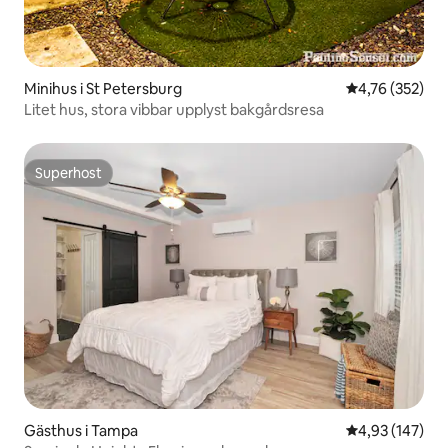
Minihus i St Petersburg
4,76 av 5 i ge
4,76 (352)
Litet hus, stora vibbar upplyst bakgårdsresa
Superhost
Superhost
Gästhus i Tampa
4,93 av 5 i ge
4,93 (147)