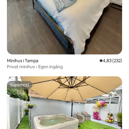
Minihus i Tampa
4,83 av 5 i ge
4,83 (232)
Privat minihus • Egen ingång
Superhost
Superhost