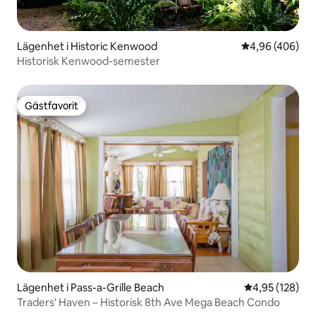
Lägenhet i Historic Kenwood
4,96 av 5 i ge
4,96 (406)
Historisk Kenwood-semester
Gästfavorit
Gästfavorit
Lägenhet i Pass-a-Grille Beach
4,95 av 5 i ge
4,95 (128)
Traders' Haven – Historisk 8th Ave Mega Beach Condo