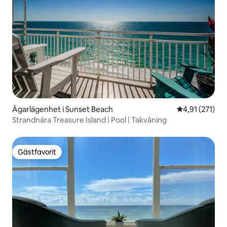
Ägarlägenhet i Sunset Beach
4,91 av 5 i ge
4,91 (271)
Strandnära Treasure Island | Pool | Takvåning
Gästfavorit
Gästfavorit