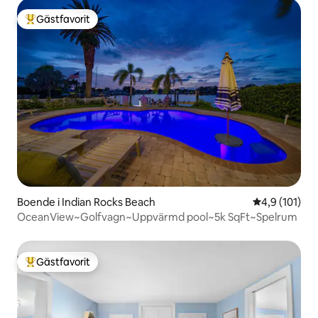
Gästfavorit
Populär gästfavorit
Boende i Indian Rocks Beach
4,9 av 5 i ge
4,9 (101)
OceanView~Golfvagn~Uppvärmd pool~5k SqFt~Spelrum
Gästfavorit
Populär gästfavorit