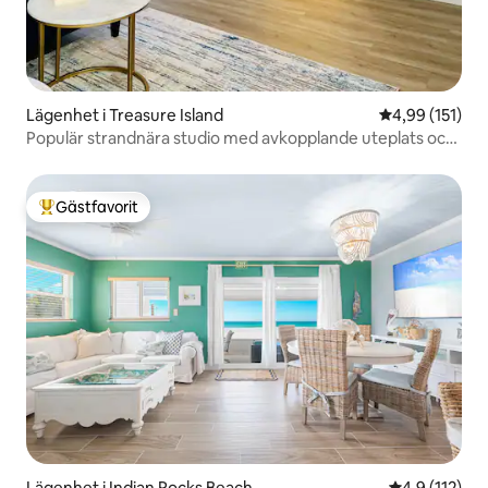
Lägenhet i Treasure Island
4,99 av 5 i ge
4,99 (151)
Populär strandnära studio med avkopplande uteplats och
palmer!
Gästfavorit
Populär gästfavorit
Lägenhet i Indian Rocks Beach
4,9 av 5 i g
4,9 (112)