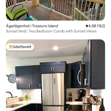
Ägarlägenhet i Treasure Island
4,98 av 5 i ge
4,98 (162)
Sunset Nest: Two Bedroom Condo with Sunset Views
Gästfavorit
Populär gästfavorit