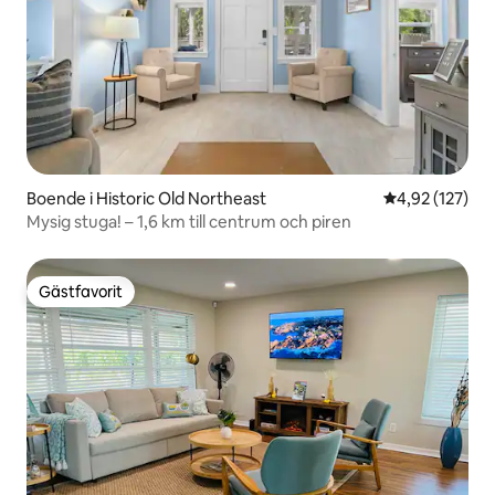
Boende i Historic Old Northeast
4,92 av 5 i ge
4,92 (127)
Mysig stuga! – 1,6 km till centrum och piren
Gästfavorit
Gästfavorit