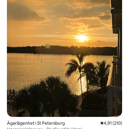
Ägarlägenhet i St Petersburg
4,91 av 5 i ge
4,91 (210)