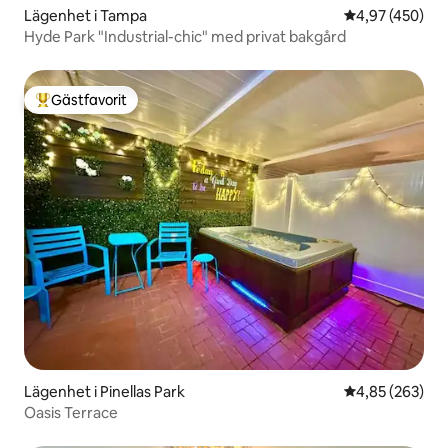
Lägenhet i Tampa
4,97 av 5 i ge
4,97 (450)
Hyde Park "Industrial-chic" med privat bakgård
Gästfavorit
Populär gästfavorit
Lägenhet i Pinellas Park
4,85 av 5 i ge
4,85 (263)
Oasis Terrace