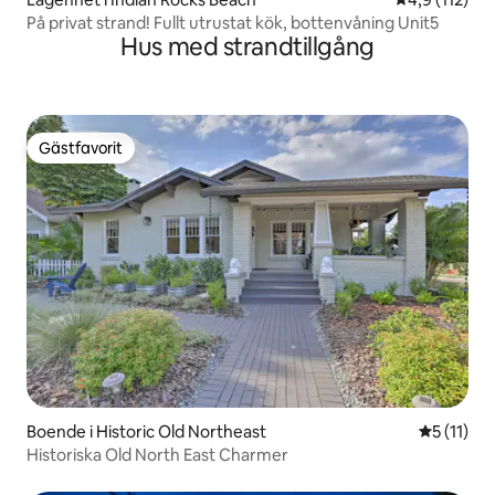
På privat strand! Fullt utrustat kök, bottenvåning Unit5
Hus med strandtillgång
Gästfavorit
Gästfavorit
Boende i Historic Old Northeast
5 av 5 i 
5 (11)
Historiska Old North East Charmer