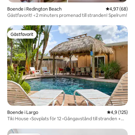
Boende i Redington Beach
4,97 av 5 i g
4,97 (68)
Gästfavorit! <2 minuters promenad till stranden! Spelrum!
Gästfavorit
Gästfavorit
Boende i Largo
4,9 av 5 i ge
4,9 (125)
Tiki House •Sovplats för 12 •Gångavstånd till stranden +
uppvärmd pool