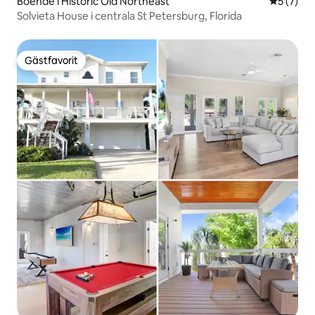
Boende i Historic Old Northeast
5 av 5 i 
5 (7)
Solvieta House i centrala St Petersburg, Florida
Gästfavorit
Gästfavorit