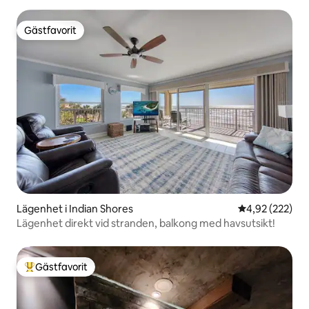
Gästfavorit
Gästfavorit
Lägenhet i Indian Shores
4,92 av 5 i ge
4,92 (222)
Lägenhet direkt vid stranden, balkong med havsutsikt!
Gästfavorit
Populär gästfavorit