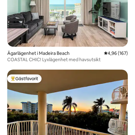
Ägarlägenhet i Madeira Beach
4,96 av 5 i ge
4,96 (167)
COASTAL CHIC! Lyxlägenhet med havsutsikt
Gästfavorit
Populär gästfavorit