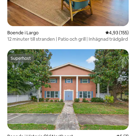
Boende i Largo
4,93 av 5 i ge
4,93 (155)
12 minuter till stranden | Patio och grill | Inhägnad trädgård
Superhost
Superhost