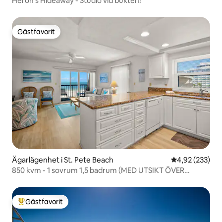
Heron's Hideaway - Studio vid bukten!
Gästfavorit
Gästfavorit
Ägarlägenhet i St. Pete Beach
4,92 av 5 i ge
4,92 (233)
850 kvm - 1 sovrum 1,5 badrum (MED UTSIKT ÖVER
GULFEN!) Lägenhet
Gästfavorit
Populär gästfavorit