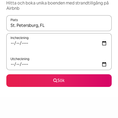
Hitta och boka unika boenden med strandtillgång på
Airbnb
Plats
När resultaten är tillgängliga kan du navigera med upp- och ned
Incheckning
Utcheckning
Sök