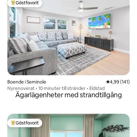
Gästfavorit
Populär gästfavorit
Boende i Seminole
4,99 av 5 i ge
4,99 (141)
Nyrenoverat • 10 minuter till stränder • Eldstad
Ägarlägenheter med strandtillgång
Gästfavorit
Populär gästfavorit