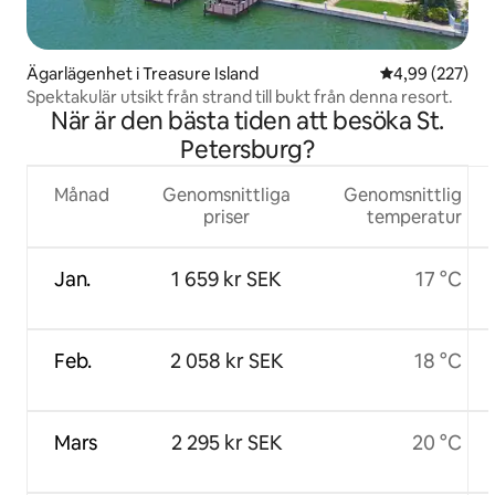
Ägarlägenhet i Treasure Island
4,99 av 5 i ge
4,99 (227)
Spektakulär utsikt från strand till bukt från denna resort.
När är den bästa tiden att besöka St.
Petersburg?
Månad
Genomsnittliga
Genomsnittlig
priser
temperatur
Jan.
1 659 kr SEK
17 °C
Feb.
2 058 kr SEK
18 °C
Mars
2 295 kr SEK
20 °C