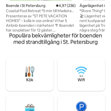
Boende i St Petersburg
4,97 av 5 i genomsnittligt bety
4,97 (236)
Ägarlägenhet i Tre
nd
Coastal Pool Retreat *5 min till Madeira
*Shore Thing* Gångväg till stranden |
Beach Sand
Utsikt över Inter
Presenteras av ”ST PETE VACATION
🏖️ Lägenhet vid stranden 
HOMES” – kolla in oss online! Vi har 5
rent kustparadis i
Airbnb-boenden i närheten! 🌴 Boendet
lägenhet på Treasu
har sovplatser för 12 gäster.
några steg från s
Populära bekvämligheter för boenden
UTOMHUSFUNKTIONER: * cocktailpool
sand, uppfriskande
med saltvatten (valfri poolvärmare) *
oöverträffade soln
med strandtillgång i St. Petersburg
extra stort schackbräde * stor eldstad *
på vattnet när delf
Stor tiki-stuga med sittgrupp och
förbi precis intill! 🐬🌅 Inomhus 
utomhus-TV * gott om möbler vid
varva ner i en up
poolen * Puttinggreen med 3 hål PLATS:
kustdesign. Från m
• Madeira Beach ~5 minuter • Walmart,
exklusiva köket ti
restauranger + kaffe ~3 minuter • John’s
poolen – vår signa
Pass Village och strandpromenaden ~8
att din sinnesro är
minuter • Downtown St. Pete ~25
idag! ✨🐚
Kök
Wifi
minuter