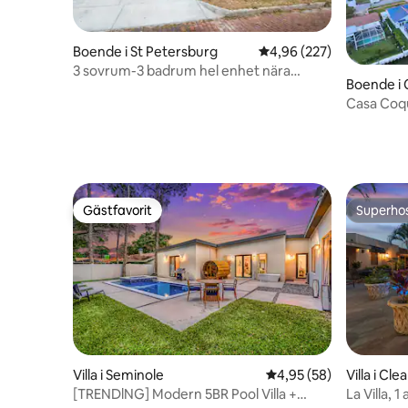
Boende i St Petersburg
4,96 av 5 i genomsnitt
4,96 (227)
3 sovrum-3 badrum hel enhet nära
Boende i 
Tropicana Field/DTSP
Casa Coqu
bubbelpoo
Gästfavorit
Superho
Gästfavorit
Superho
Villa i Seminole
4,95 av 5 i genomsnit
4,95 (58)
Villa i Cl
[TRENDlNG] Modern 5BR Pool Villa +
La Villa, 