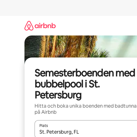
Hoppa
till
innehåll
Semesterboenden med
bubbelpool i St.
Petersburg
Hitta och boka unika boenden med badtunna
på Airbnb
Plats
När resultaten är tillgängliga kan du navigera me