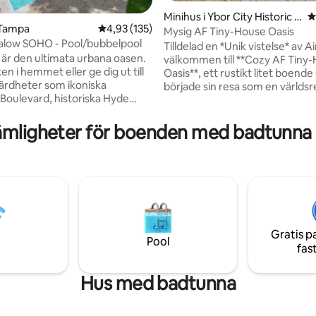
Minihus i Ybor City Historic D
4
 Tampa
4,93 av 5 i genomsnittligt betyg, 135 omdöm
4,93 (135)
istrict
Mysig AF Tiny-House Oasis
alow SOHO - Pool/bubbelpool
ligt betyg, 392 omdömen
Tilldelad en *Unik vistelse* av A
är den ultimata urbana oasen.
välkommen till **Cozy AF Tiny
xen i hemmet eller ge dig ut till
Oasis**, ett rustikt litet boend
värdheter som ikoniska
började sin resa som en världs
Boulevard, historiska Hyde
förvaringscontainer. Nu har de
HO, Downtown och mycket
förvandlats till en charmig stuga
ta boende utformades med
med unika och roliga detaljer 
mligheter för boenden med badtunna i
ch bekvämlighet i åtanke. Fullt
på att upptäckas. Njut av hela
med en smart-TV,
trädgården, komplett med bub
hets-WIFI, pool och bubbelpool
karpdamm, eldstad, hängmatto
älle är paradiset. Centralt för
växthus och till och med en
änder — gå till unika takbarer,
kaninträdgård! Vårt mål är inte 
ger och butiker eller ta en Uber
erbjuda dig ett ställe att bo på 
a sevärdheter som Water Street,
upplevelse du kommer att vårda 
ena och Riverwalk.
Gratis p
Pool
fas
Hus med badtunna