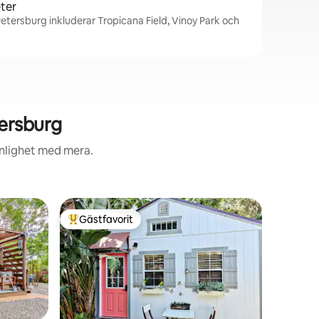
ter
Petersburg inkluderar Tropicana Field, Vinoy Park och
ersburg
enlighet med mera.
Boende i
Gästfavorit
Superho
Populär gästfavorit
Superho
Oas vid v
Välkommen
vattnet, 
och Gulf
uppleva 
livsstilen
vardagsr