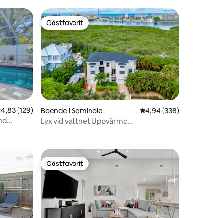
Gästfavorit
Gästfavorit
,83 av 5 i genomsnittligt betyg, 129 omdömen
4,83 (129)
en
Boende i Seminole
4,94 av 5 i genomsnitt
4,94 (338)
md
Lyx vid vattnet Uppvärmd
pool/bubbelpool 5 sovrum
Gästfavorit
Gästfavorit