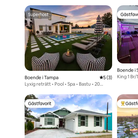
Superhost
Gästfavo
Superhost
Gästfavo
Boende i 
King 1 Br
Boende i Tampa
5 av 5 i genomsni
5 (3)
Downtow
Lyxig reträtt • Pool • Spa • Bastu • 20
sovplatser
Gästfavorit
Gästf
Gästfavorit
Populär 