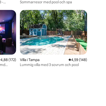
 -
Sommarresor med pool och spa
ty
,88 av 5 i genomsnittligt betyg, 172 omdömen
4,88 (172)
Villa i Tampa
4,59 av 5 i genomsnitt
4,59 (148)
en
rmd
Lummig villa med 3 sovrum och pool