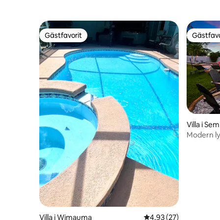
Arkad & Bastu
Uppvärmd
Gästfavorit
Gästfavo
Gästfavorit
Gästfavo
Villa i Se
Modern ly
Spelrum
Villa i Wimauma
4,93 av 5 i genomsnit
4,93 (27)