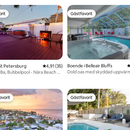
rit
Gästfavorit
rit
Gästfavorit
Boende i Belleair Bluffs
4
St Petersburg
4,91 av 5 i genomsnittligt betyg, 35 omdöm
4,91 (35)
Dold oas med skyddad uppvär
/1Ba, Bubbelpool - Nära Beach &
ttligt betyg, 3 omdömen
saltpool/bubbelpool
n
avorit
Gästfavorit
gästfavorit
Gästfavorit