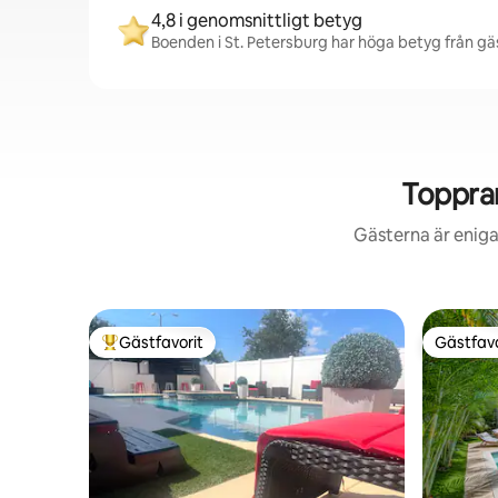
4,8 i genomsnittligt betyg
Boenden i St. Petersburg har höga betyg från gäs
Toppra
Gästerna är eniga
Gästfavorit
Gästfavo
Populär gästfavorit
Gästfavo