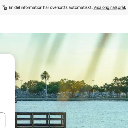
En del information har översatts automatiskt. 
Visa originalspråk
d upp- och nedåtpilarna eller utforska genom att trycka eller svepa.