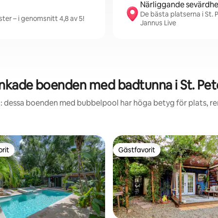
Närliggande sevärdhe
De bästa platserna i St. 
ter – i genomsnitt 4,8 av 5!
Jannus Live
nkade boenden med badtunna i St. Pet
: dessa boenden med bubbelpool har höga betyg för plats, r
rit
Gästfavorit
rit
Gästfavorit