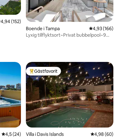
,94 av 5 i genomsnittligt betyg, 152 omdömen
4,94 (152)
en
Boende i Tampa
4,93 av 5 i genomsnitt
4,93 (166)
 stranden
Lyxig tillflyktsort~Privat bubbelpool~9
minuter till centrum
Gästfavorit
Populär gästfavorit
en
4,5 av 5 i genomsnittligt betyg, 24 omdömen
4,5 (24)
Villa i Davis Islands
4,98 av 5 i genomsnit
4,98 (60)