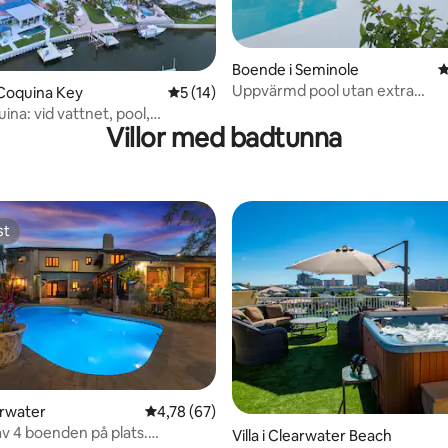
ligt betyg, 227 omdömen
Boende i Seminole
4
Uppvärmd pool utan extra
Coquina Key
5 av 5 i genomsnittligt betyg, 14 omdöm
5 (14)
avgift/bubbelpool 0,7 miles till
ina: vid vattnet, pool,
Villor med badtunna
l, båthiss
st
st
tligt betyg, 58 omdömen
earwater
4,78 av 5 i genomsnittligt betyg, 67 omdöm
4,78 (67)
1 av 4 boenden på plats.
Villa i Clearwater Beach