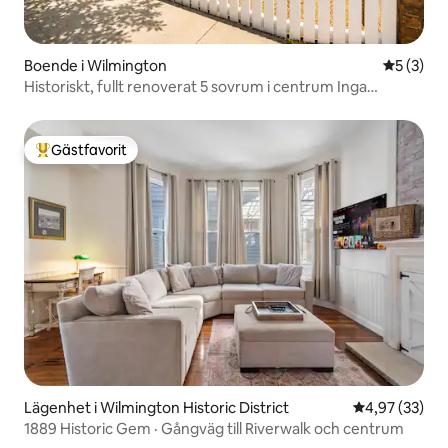
Boende i Wilmington
5 av 5 i 
5 (3)
Historiskt, fullt renoverat 5 sovrum i centrum Inga
avgifter!
Gästfavorit
Populär gästfavorit
Lägenhet i Wilmington Historic District
4,97 av 5 i g
4,97 (33)
1889 Historic Gem · Gångväg till Riverwalk och centrum