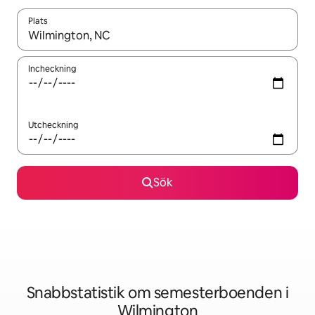
Plats
När resultaten är tillgängliga kan du navigera med upp- och ned
Incheckning
Utcheckning
Sök
Snabbstatistik om semesterboenden i
Wilmington