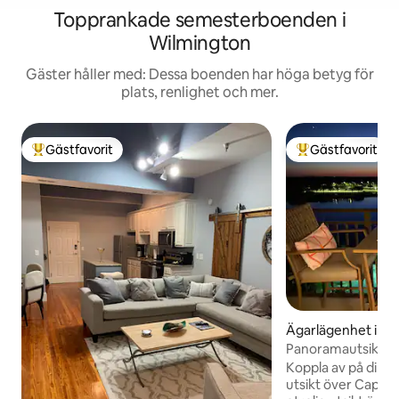
Topprankade semesterboenden i
Wilmington
Gäster håller med: Dessa boenden har höga betyg för
plats, renlighet och mer.
Gästfavorit
Gästfavorit
Populär gästfavorit
Populär gästfavor
Ägarlägenhet i Wi
Panoramautsikt öve
Downtown med pa
Koppla av på din 
utsikt över Cape F