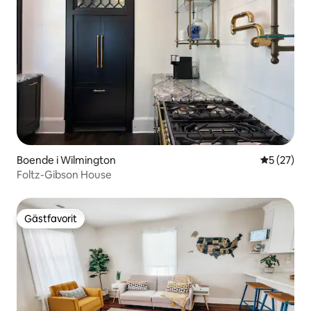
Boende i Wilmington
5 av 5 i g
5 (27)
Foltz-Gibson House
Gästfavorit
Gästfavorit