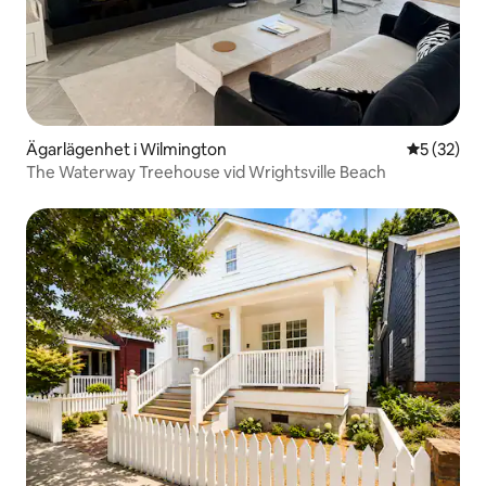
Ägarlägenhet i Wilmington
5 av 5 i g
5 (32)
The Waterway Treehouse vid Wrightsville Beach