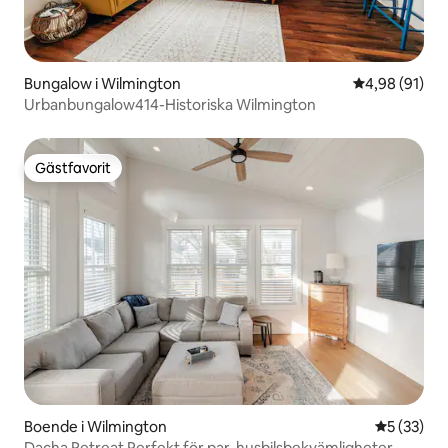
Bungalow i Wilmington
4,98 av 5 i g
4,98 (91)
Urbanbungalow414-Historiska Wilmington
Gästfavorit
Gästfavorit
Boende i Wilmington
5 av 5 i g
5 (33)
Dacha Retreat Perfekt för par, husbilsbekvämligheter