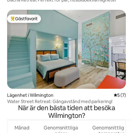
Gästfavorit
Populär gästfavorit
Lägenhet i Wilmington
5 av 5 i 
5 (7)
Water Street Retreat: Gångavstånd med parkering!
När är den bästa tiden att besöka
Wilmington?
Månad
Genomsnittliga
Genomsnittlig