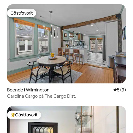
Gästfavorit
Gästfavorit
Boende i Wilmington
5 av 5 i 
5 (9)
Carolina Cargo på The Cargo Dist.
Gästfavorit
Populär gästfavorit