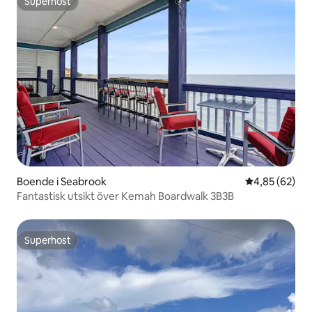
Superhost
Superhost
Boende i Seabrook
4,85 av 5 i g
4,85 (62)
Fantastisk utsikt över Kemah Boardwalk 3B3B
Superhost
Superhost