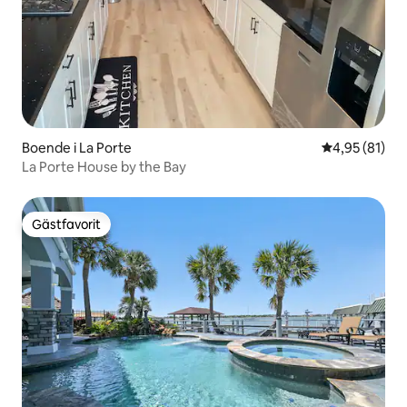
Boende i La Porte
4,95 av 5 i g
4,95 (81)
La Porte House by the Bay
Gästfavorit
Gästfavorit