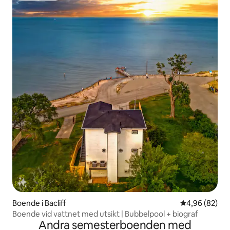
Boende i Bacliff
4,96 av 5 i g
4,96 (82)
Boende vid vattnet med utsikt | Bubbelpool + biograf
Andra semesterboenden med