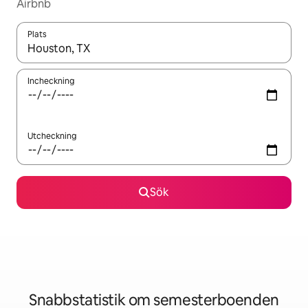
Airbnb
Plats
När resultaten är tillgängliga kan du navigera med upp- och ned
Incheckning
Utcheckning
Sök
Snabbstatistik om semesterboenden