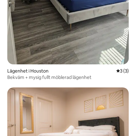
Lägenhet i Houston
3 av 5 i 
3 (3)
Bekväm + mysig fullt möblerad lägenhet