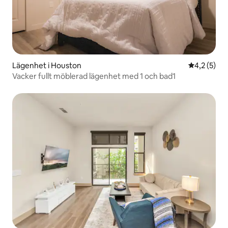
Lägenhet i Houston
4,2 av 5 i 
4,2 (5)
Vacker fullt möblerad lägenhet med 1 och bad1