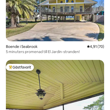
Boende i Seabrook
4,91 av 5 i g
4,91 (70)
5 minuters promenad till El Jardin-stranden!
Gästfavorit
Populär gästfavorit