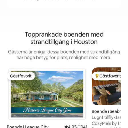
Topprankade boenden med
strandtillgång i Houston
Gästerna är eniga: dessa boenden med strandtillgång
har höga betyg för plats, renlighet med mera.
Gästfavorit
Gästfavorit
Gästfavorit
Populär gästfavor
Boende i Seabroo
Lugnt tillflyktsstä
Kemah Boardwalk
CozyMels by the 
Boende i League City
4,95 av 5 i genomsnittligt bety
4,95 (104)