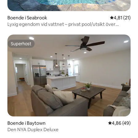
Boende i Seabrook
4,81 av 5 i 
4,81 (21)
Lyxig egendom vid vattnet – privat pool/utsikt över
solnedgången
Superhost
Superhost
Boende i Baytown
4,86 av 5 i g
4,86 (49)
Den NYA Duplex Deluxe