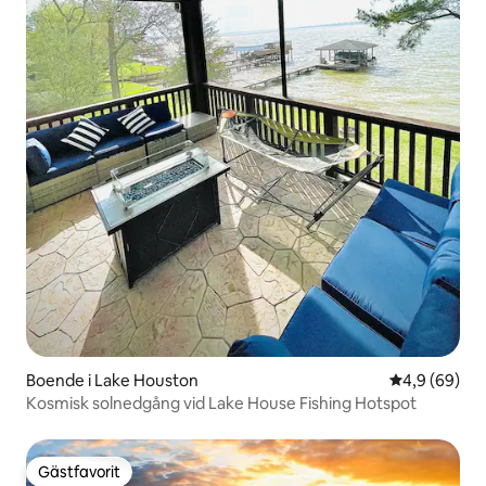
Boende i Lake Houston
4,9 av 5 i g
4,9 (69)
Kosmisk solnedgång vid Lake House Fishing Hotspot
Gästfavorit
Gästfavorit