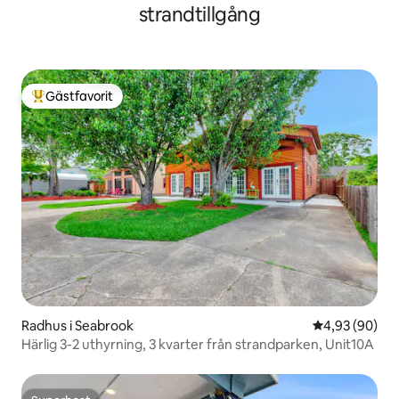
strandtillgång
Gästfavorit
Populär gästfavorit
Radhus i Seabrook
4,93 av 5 i g
4,93 (90)
Härlig 3-2 uthyrning, 3 kvarter från strandparken, Unit10A