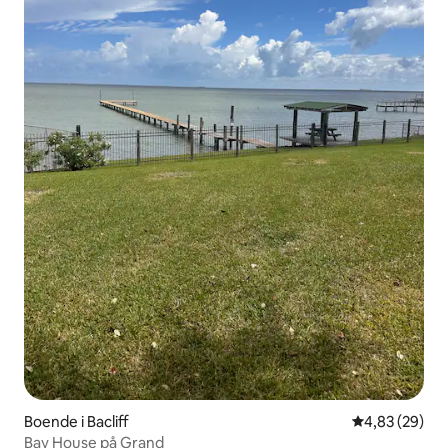
Boende i Bacliff
4,83 av 5 i g
4,83 (29)
Bay House på Grand