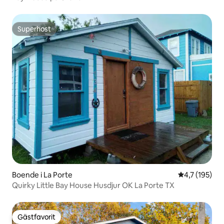
Superhost
Superhost
Boende i La Porte
4,7 av 5 i ge
4,7 (195)
Quirky Little Bay House Husdjur OK La Porte TX
Gästfavorit
Gästfavorit