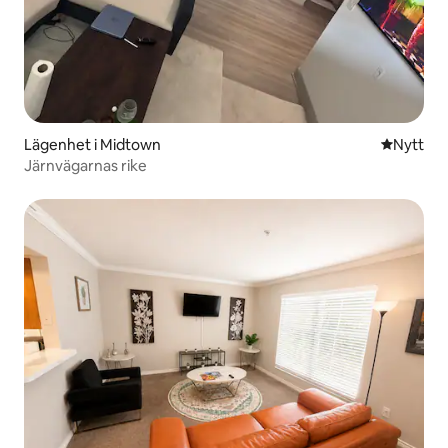
Lägenhet i Midtown
Nytt ställ
Nytt
Järnvägarnas rike