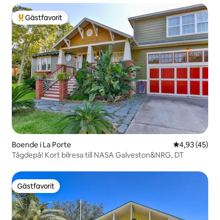
Gästfavorit
Populär gästfavorit
Boende i La Porte
4,93 av 5 i g
4,93 (45)
Tågdepå! Kort bilresa till NASA Galveston&NRG, DT
Gästfavorit
Gästfavorit