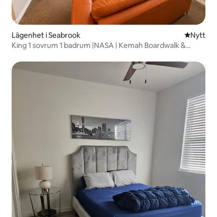
Lägenhet i Seabrook
Nytt ställ
Nytt
King 1 sovrum 1 badrum |NASA | Kemah Boardwalk &
Lakeview