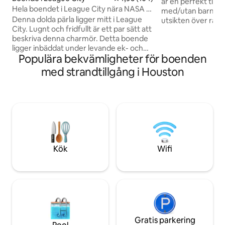
är en perfekt tillfl
Hela boendet i League City nära NASA &
med/utan barn eller par. Vakn
Kemah
Denna dolda pärla ligger mitt i League
utsikten över rådj
City. Lugnt och fridfullt är ett par sätt att
minuters promenad 
beskriva denna charmör. Detta boende
— perfekt för morg
ligger inbäddat under levande ek- och
meditation. Utforska närliggande
Populära bekvämligheter för boenden
pekannötsträd och erbjuder en rymlig
Seabrook Trails fö
bakgård, uteplats och kajaker för gäster
eller njut av någr
med strandtillgång i Houston
att njuta av. Ta en 2 minuters promenad
fiske (glöm bara in
till Heritage Park som har en härlig
stång) Med utrymme att koppla av efter
kajaklanseringsrampe och titta på en
sandiga dagar och 
utsikt över solnedgången över Clear
(ja, glada barnljud
Creek. Tillbringa dagen på närliggande
mysiga vistelse o
NASA eller Kemah Boardwalk. För att
inte tala om att Downtown Houston och
Galveston ligger bara en kort bilresa
Kök
Wifi
bort.
Gratis parkering