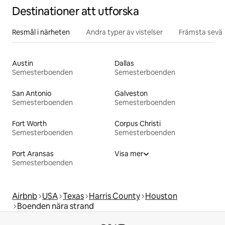
Destinationer att utforska
Resmål i närheten
Andra typer av vistelser
Främsta sevär
Austin
Dallas
Semesterboenden
Semesterboenden
San Antonio
Galveston
Semesterboenden
Semesterboenden
Fort Worth
Corpus Christi
Semesterboenden
Semesterboenden
Port Aransas
Visa mer
Semesterboenden
Airbnb
USA
Texas
Harris County
Houston
Boenden nära strand