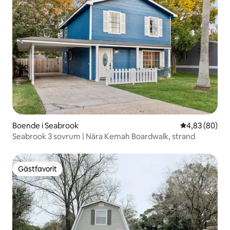
Boende i Seabrook
4,83 av 5 i g
4,83 (80)
Seabrook 3 sovrum | Nära Kemah Boardwalk, strand
Gästfavorit
Gästfavorit