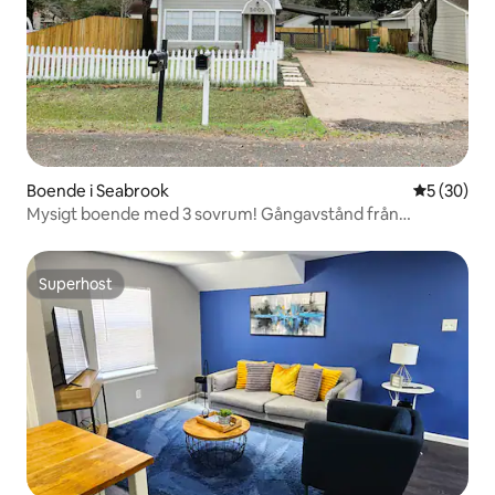
Boende i Seabrook
5 av 5 i g
5 (30)
Mysigt boende med 3 sovrum! Gångavstånd från
stranden!
Superhost
Superhost