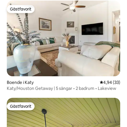
Gästfavorit
Gästfavorit
Boende i Katy
4,94 av 5 i g
4,94 (33)
Katy/Houston Getaway | 5 sängar • 2 badrum • Lakeview
Gästfavorit
Gästfavorit