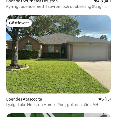
Boende i Southeast Houston
4,8 av 5 i g
4,8 (40)
Rymligt boende med 4 sovrum och dubbelsäng (King) |
LakeView-HotTub- nära NRG
Gästfavorit
Gästfavorit
Boende i Atascocita
5 av 5 i g
5 (15)
Lyxigt Lake Houston Home | Pool, golf och nära IAH