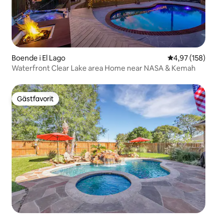
Boende i El Lago
4,97 av 5 i ge
4,97 (158)
Waterfront Clear Lake area Home near NASA & Kemah
Gästfavorit
Gästfavorit