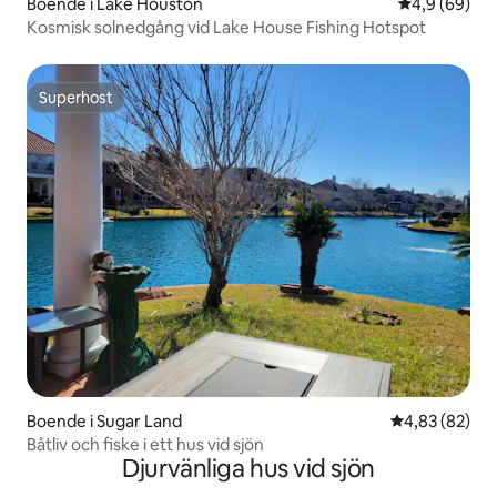
Boende i Lake Houston
4,9 av 5 i g
4,9 (69)
Kosmisk solnedgång vid Lake House Fishing Hotspot
Superhost
Superhost
Boende i Sugar Land
4,83 av 5 i g
4,83 (82)
Båtliv och fiske i ett hus vid sjön
Djurvänliga hus vid sjön