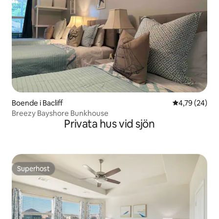
Boende i Bacliff
4,79 av 5 i g
4,79 (24)
Breezy Bayshore Bunkhouse
Privata hus vid sjön
Superhost
Superhost