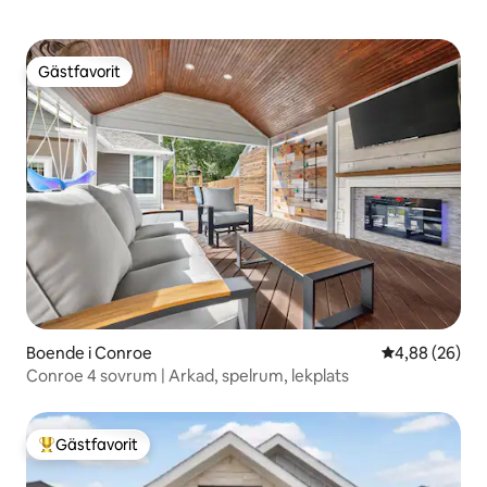
Gästfavorit
Gästfavorit
Boende i Conroe
4,88 av 5 i g
4,88 (26)
Conroe 4 sovrum | Arkad, spelrum, lekplats
Gästfavorit
Populär gästfavorit