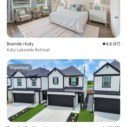
Boende i Katy
4,6 av 5 i g
4,6 (47)
Katy Lakeside Retreat
Superhost
Superhost