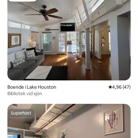
Boende i Lake Houston
4,96 av 5 i g
4,96 (47)
Bibliotek vid sjön
Superhost
Superhost