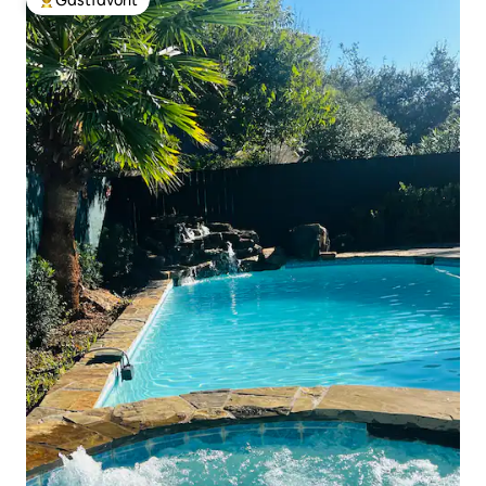
Gästfavorit
Populär gästfavorit