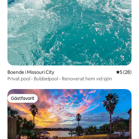
Boende i Missouri City
5 av 5 i g
5 (28)
Privat pool - Bubbelpool - Renoverat hem vid sjön
Gästfavorit
Gästfavorit