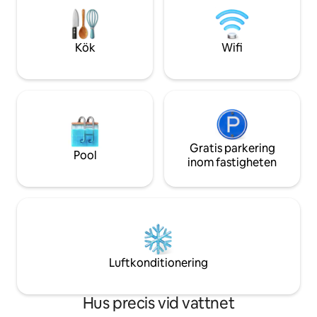
med en uteplats med
lås, arbetsyta med bildskärm och
pergola med en fri
parkering för 4 bilar. Det perfekta lyxiga
vattnet.
baslägret för familjer, hundägare och
Kök
Wifi
fans som söker en tillflyktsort vid sjön
nära Houston.
Gratis parkering
Pool
inom fastigheten
Luftkonditionering
Hus precis vid vattnet