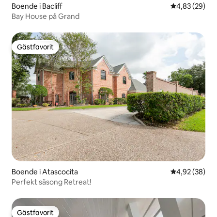
Boende i Bacliff
4,83 av 5 i g
4,83 (29)
Bay House på Grand
Gästfavorit
Gästfavorit
Boende i Atascocita
4,92 av 5 i g
4,92 (38)
Perfekt säsong Retreat!
Gästfavorit
Gästfavorit