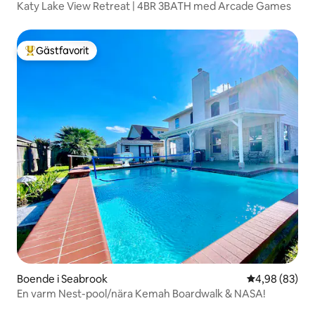
Katy Lake View Retreat | 4BR 3BATH med Arcade Games
Gästfavorit
Populär gästfavorit
Boende i Seabrook
4,98 av 5 i g
4,98 (83)
En varm Nest-pool/nära Kemah Boardwalk & NASA!