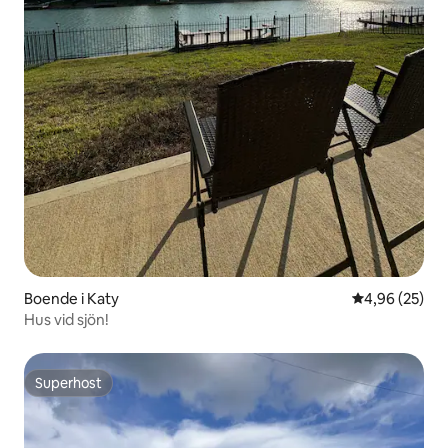
Boende i Katy
4,96 av 5 i g
4,96 (25)
Hus vid sjön!
Superhost
Superhost