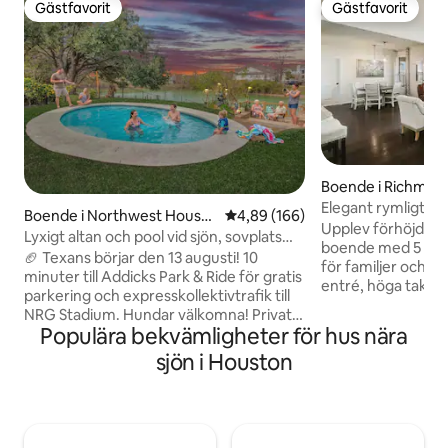
Gästfavorit
Gästfavorit
Gästfavorit
Gästfavorit
Boende i Richmon
Elegant rymligt b
Boende i Northwest Housto
4,89 av 5 i genomsnittligt bety
4,89 (166)
vattnet. Bra läge 
Upplev förhöjd kom
n
Lyxigt altan och pool vid sjön, sovplats
Houston, Rosenbe
boende med 5 sovr
för 9 personer, hundar OK
🏈 Texans börjar den 13 augusti! 10
för familjer och g
minuter till Addicks Park & Ride för gratis
entré, höga tak oc
parkering och expresskollektivtrafik till
i två våningar med 
NRG Stadium. Hundar välkomna! Privat
tak ger en fridfull
Populära bekvämligheter för hus nära
altan vid sjön och pool, din tillflyktsort vid
Njut av vardagsru
vattnet har plats för 9 personer.
sjön i Houston
köksö och formell
Renoverat kök, bubbelbadkar, två 55-
matplatser. Boend
tums smart-TV-apparater, uterum
primär svit på bo
under tak och kolgrill. Lugn
badkar i spalook, 
återvändsgränd, 20 minuter till Katy
tvättmöjligheter.
Mills. Tvättmaskin/torktumlare, smart