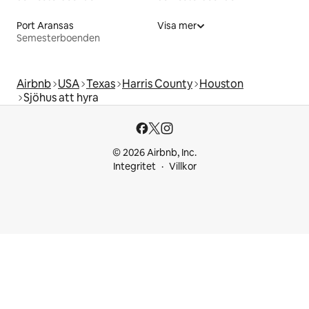
Port Aransas
Visa mer
Semesterboenden
Airbnb
USA
Texas
Harris County
Houston
Sjöhus att hyra
© 2026 Airbnb, Inc.
Integritet
Villkor