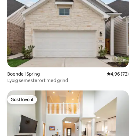
Boende i Spring
4,96 av 5 i g
4,96 (72)
Lyxig semesterort med grind
Gästfavorit
Gästfavorit