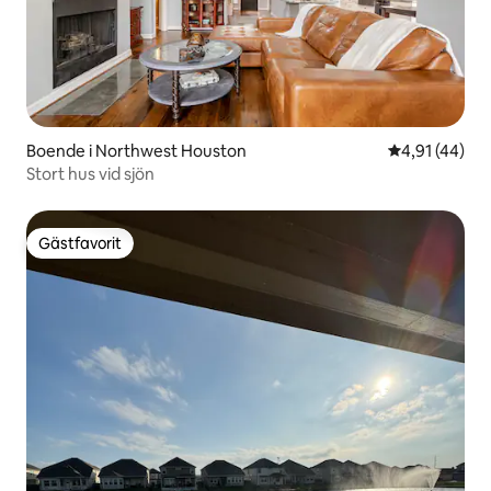
Boende i Northwest Houston
4,91 av 5 i g
4,91 (44)
Stort hus vid sjön
Gästfavorit
Gästfavorit