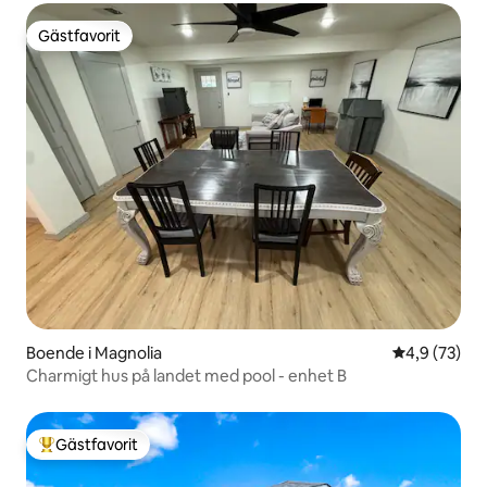
Gästfavorit
Gästfavorit
Boende i Magnolia
4,9 av 5 i g
4,9 (73)
Charmigt hus på landet med pool - enhet B
Gästfavorit
Populär gästfavorit