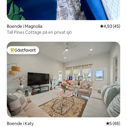
Boende i Magnolia
4,93 av 5 i g
4,93 (45)
Tall Pines Cottage på en privat sjö
Gästfavorit
Populär gästfavorit
Boende i Katy
5 av 5 i g
5 (48)