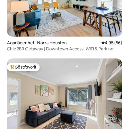
Ägarlägenhet i Norra Houston
4,95 av 5 i g
4,95 (56)
Chic 2BR Getaway | Downtown Access, WiFi & Parking
Gästfavorit
Populär gästfavorit