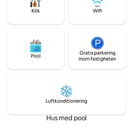
boendet de någonsin haft, inte bara i
av lugn. Vi skulle 
Houston – någonsin! 4,98 · Över 300
vara värd för din v
Kök
Wifi
vistelser · Topp 5 %.
Gratis parkering
Pool
inom fastigheten
Luftkonditionering
Hus med pool