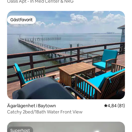
Oasis Apt - In Med Center & NRG
Gästfavorit
Gästfavorit
Ägarlägenhet i Baytown
4,84 av 5 i g
4,84 (81)
Catchy 2bed/1Bath Water Front View
Superhost