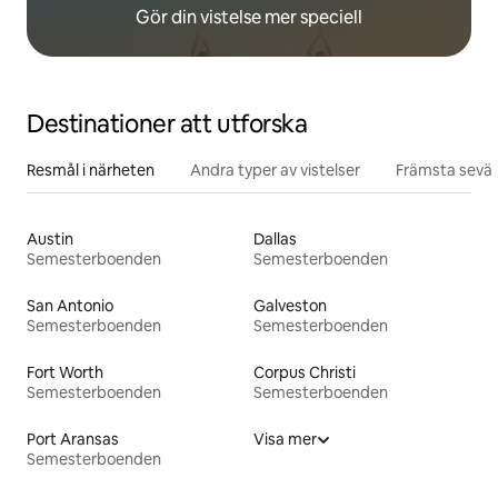
Gör din vistelse mer speciell
Destinationer att utforska
Resmål i närheten
Andra typer av vistelser
Främsta sevär
Austin
Dallas
Semesterboenden
Semesterboenden
San Antonio
Galveston
Semesterboenden
Semesterboenden
Fort Worth
Corpus Christi
Semesterboenden
Semesterboenden
Port Aransas
Visa mer
Semesterboenden