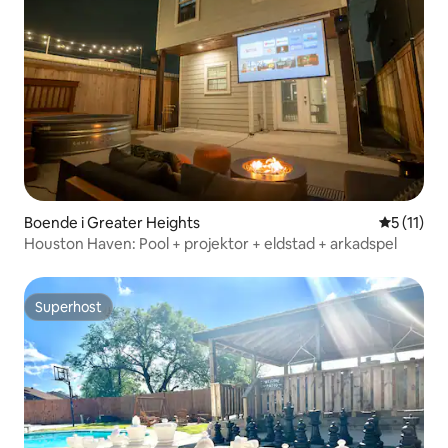
Boende i Greater Heights
5 av 5 i 
5 (11)
Houston Haven: Pool + projektor + eldstad + arkadspel
Superhost
Superhost