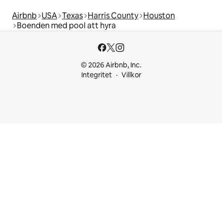
Airbnb
USA
Texas
Harris County
Houston
Boenden med pool att hyra
© 2026 Airbnb, Inc.
Integritet
Villkor