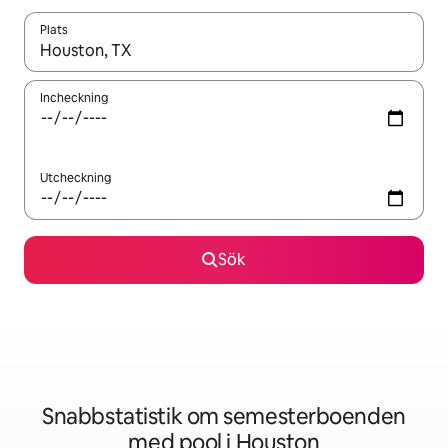
Plats
När resultaten är tillgängliga kan du navigera med upp- och ned
Incheckning
Utcheckning
Sök
Snabbstatistik om semesterboenden
med pool i Houston