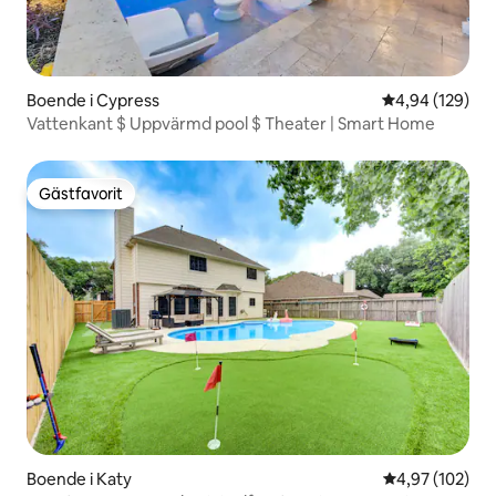
Boende i Cypress
4,94 av 5 i ge
4,94 (129)
Vattenkant $ Uppvärmd pool $ Theater | Smart Home
Gästfavorit
Gästfavorit
Boende i Katy
4,97 av 5 i ge
4,97 (102)