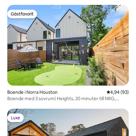
Gästfavorit
Gästfavorit
Boende i Norra Houston
4,94 av 5 i g
4,94 (93)
Boende med 3 sovrum| Heights, 20 minuter till NRG,
pool|golf
Luxe
Luxe