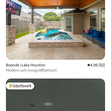
Boende i Lake Houston
4,96 av 5 i g
4,96 (52)
Modern och mysig tillflyktsort
Gästfavorit
Populär gästfavorit