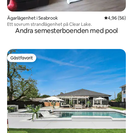
Ägarlägenhet i Seabrook
4,96 av 5 i g
4,96 (56)
Ett sovrum strandlägenhet på Clear Lake.
Andra semesterboenden med pool
Gästfavorit
Gästfavorit