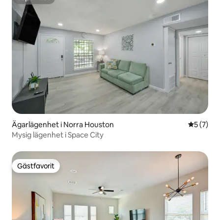
Superhost
Ägarlägenhet i Norra Houston
5 av 5 i 
5 (7)
Mysig lägenhet i Space City
Gästfavorit
Gästfavorit