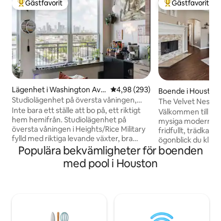
Gästfavorit
Gästfavorit
Populär gästfavorit
Populär gästfavor
Lägenhet i Washington Ave
4,98 av 5 i genomsnittligt bety
4,98 (293)
Boende i Houston
nue - Memorial Park
Studiolägenhet på översta våningen,
The Velvet Nest-P
NYC-balkong, utsikt över Downtown,
Inte bara ett ställe att bo på, ett riktigt
bd 1Queen bd
Välkommen till The
pool
hem hemifrån. Studiolägenhet på
mysiga moderna til
översta våningen i Heights/Rice Military
fridfullt, trädkantat gr
fylld med riktiga levande växter, bra
ögonblick du klive
energi och varje detalj du inte visste att
Populära bekvämligheter för boenden
välkomnas av mjuk
du behövde. Vakna, gå ut på din privata
inredning och soll
med pool i Houston
balkong och titta på Houstons
genom stora fönst
soluppgång med en espresso i handen.
drömboende är som 
Fläckfritt rent. Lugnt och fridfullt. En
ladda om och helt enke
Superhost som gör det lilla extra. Gäster
om du är här för e
lämnar inte bara nöjda, de kommer
familjesemester el
tillbaka. Betygsatt som det bästa Airbnb-
din själ — The Velve