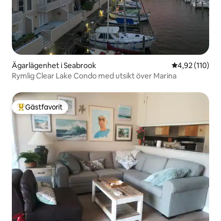
Ägarlägenhet i Seabrook
4,92 av 5 i ge
4,92 (110)
Rymlig Clear Lake Condo med utsikt över Marina
Gästfavorit
Populär gästfavorit