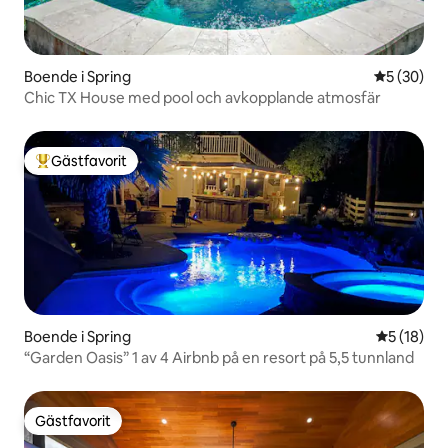
Boende i Spring
5 av 5 i g
5 (30)
Chic TX House med pool och avkopplande atmosfär
Gästfavorit
Populär gästfavorit
Boende i Spring
5 av 5 i g
5 (18)
“Garden Oasis” 1 av 4 Airbnb på en resort på 5,5 tunnland
Gästfavorit
Gästfavorit