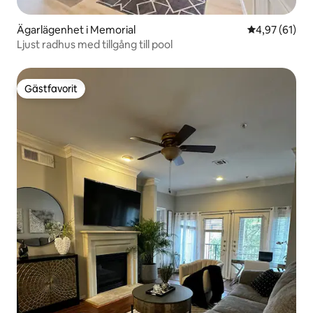
Ägarlägenhet i Memorial
4,97 av 5 i g
4,97 (61)
Ljust radhus med tillgång till pool
Gästfavorit
Gästfavorit