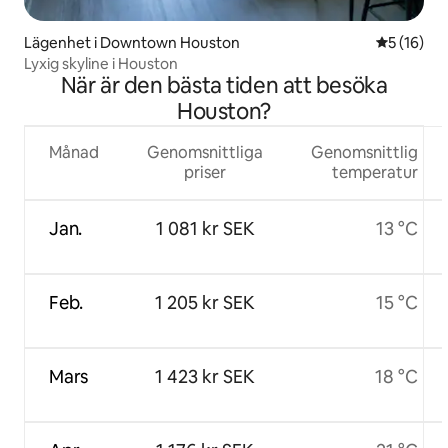
Lägenhet i Downtown Houston
5 av 5 i g
5 (16)
Lyxig skyline i Houston
När är den bästa tiden att besöka
Houston?
Månad
Genomsnittliga
Genomsnittlig
priser
temperatur
Jan.
1 081 kr SEK
13 °C
Feb.
1 205 kr SEK
15 °C
Mars
1 423 kr SEK
18 °C