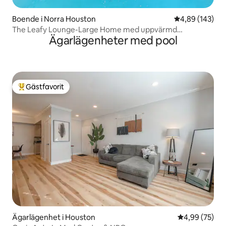
Boende i Norra Houston
4,89 av 5 i ge
4,89 (143)
The Leafy Lounge-Large Home med uppvärmd
Ägarlägenheter med pool
inomhuspool
Gästfavorit
Populär gästfavorit
Ägarlägenhet i Houston
4,99 av 5 i g
4,99 (75)