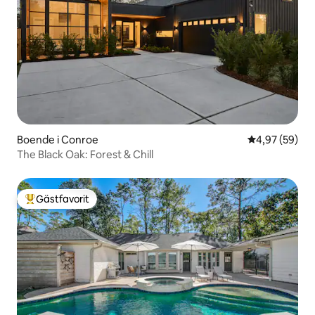
Boende i Conroe
4,97 av 5 i g
4,97 (59)
The Black Oak: Forest & Chill
Gästfavorit
Populär gästfavorit