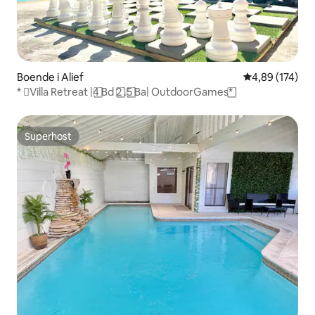
Boende i Alief
4,89 av 5 i ge
4,89 (174)
* ️⃣Villa Retreat |4️ ⃣Bd 2️ ⃣.5️ ⃣Ba| OutdoorGames*️ ⃣
Superhost
Superhost