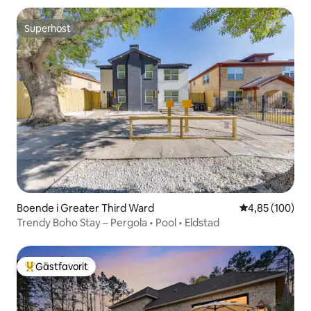
Superhost
Superhost
Boende i Greater Third Ward
4,85 av 5 i ge
4,85 (100)
Trendy Boho Stay – Pergola • Pool • Eldstad
Gästfavorit
Populär gästfavorit