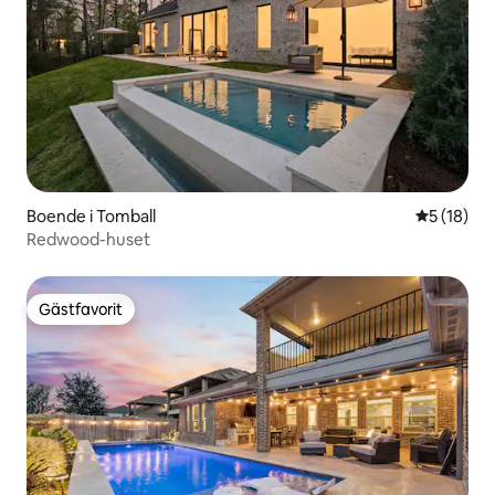
Boende i Tomball
5 av 5 i g
5 (18)
Redwood-huset
Gästfavorit
Gästfavorit