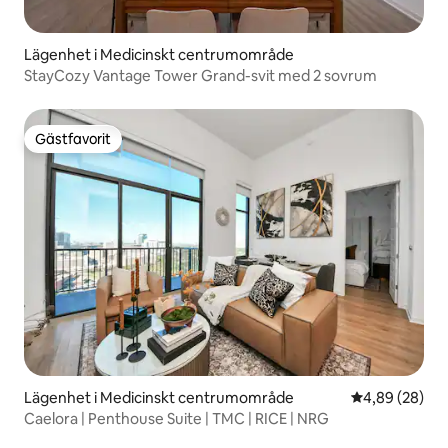
Lägenhet i Medicinskt centrumområde
StayCozy Vantage Tower Grand-svit med 2 sovrum
Gästfavorit
Gästfavorit
Lägenhet i Medicinskt centrumområde
4,89 av 5 i g
4,89 (28)
Caelora | Penthouse Suite | TMC | RICE | NRG