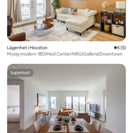
Lägenhet i Houston
5 av 5 i 
5 (5)
Mysig modern 1BD|Med Center|NRG|Galleria|Downtown
Superhost
Superhost