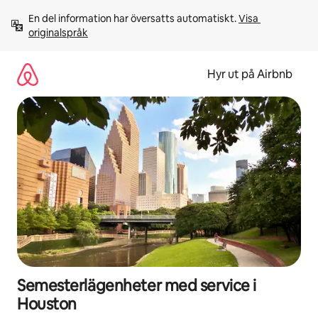
Hoppa
En del information har översatts automatiskt. 
Visa 
till
originalspråk
innehåll
Hyr ut på Airbnb
Semesterlägenheter med service i
Houston