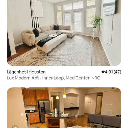
Lägenhet i Houston
4,91 av 5 i g
4,91 (47)
Lux Modern Apt - Inner Loop, Med Center, NRG