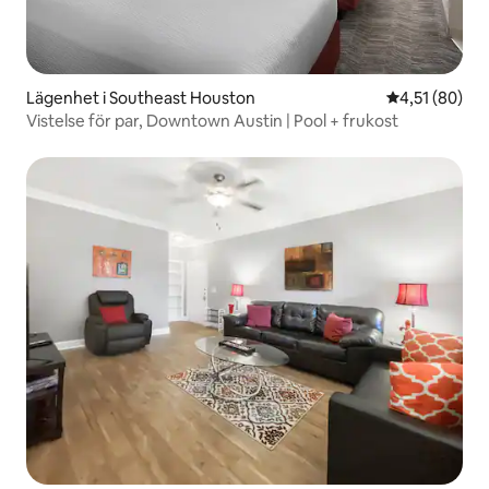
Lägenhet i Southeast Houston
4,51 av 5 i g
4,51 (80)
Vistelse för par, Downtown Austin | Pool + frukost