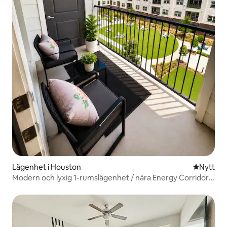
Lägenhet i Houston
Nytt ställ
Nytt
Modern och lyxig 1-rumslägenhet / nära Energy Corridor i
Katy