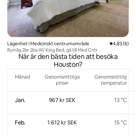
Lägenhet i Medicinskt centrumområde
4,83 av 5 i 
4,83 (6)
Rymlig 2br 2ba W/ King Bed, gå till Med Cntr
När är den bästa tiden att besöka
Houston?
Månad
Genomsnittliga
Genomsnittlig
priser
temperatur
Jan.
967 kr SEK
13 °C
Feb.
1 612 kr SEK
15 °C