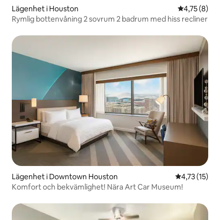
Lägenhet i Houston
4,75 av 5 i 
4,75 (8)
Rymlig bottenvåning 2 sovrum 2 badrum med hiss recliner
Lägenhet i Downtown Houston
4,73 av 5 i 
4,73 (15)
Komfort och bekvämlighet! Nära Art Car Museum!