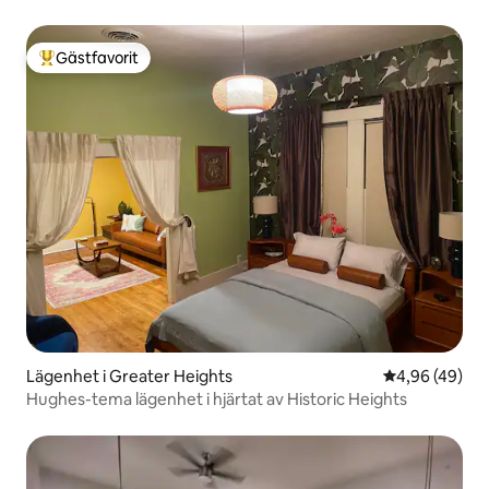
Gästfavorit
Populär gästfavorit
Lägenhet i Greater Heights
4,96 av 5 i g
4,96 (49)
Hughes-tema lägenhet i hjärtat av Historic Heights