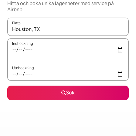
Hitta och boka unika lägenheter med service på
Airbnb
Plats
När resultaten är tillgängliga kan du navigera med upp- och ned
Incheckning
Utcheckning
Sök