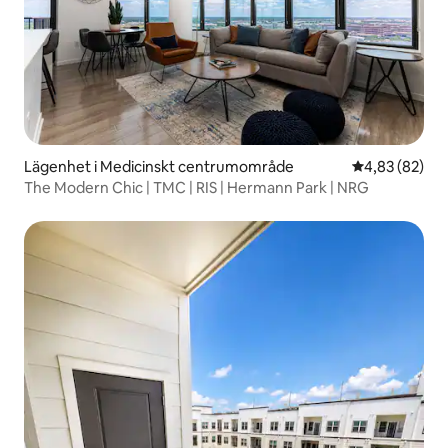
Lägenhet i Medicinskt centrumområde
4,83 av 5 i g
4,83 (82)
The Modern Chic | TMC | RIS | Hermann Park | NRG