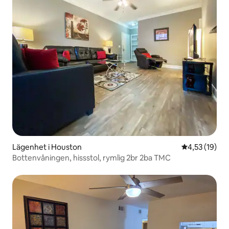
Lägenhet i Houston
4,53 av 5 i g
4,53 (19)
Bottenvåningen, hissstol, rymlig 2br 2ba TMC