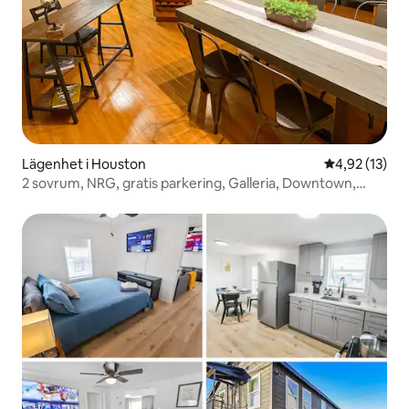
Lägenhet i Houston
4,92 av 5 i g
4,92 (13)
2 sovrum, NRG, gratis parkering, Galleria, Downtown,
snabbt wifi