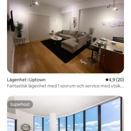
Lägenhet i Uptown
4,9 av 5 i g
4,9 (20)
Fantastisk lägenhet med 1 sovrum och service med utsikt
över balkongpool
Superhost
Superhost