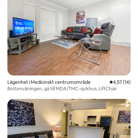
Lägenhet i Medicinskt centrumområde
4,57 av 5 i g
4,57 (14)
Bottenvåningen, gå till MDA/TMC-sjukhus, LiftChair