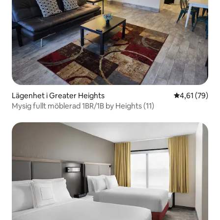
Lägenhet i Greater Heights
4,61 av 5 i g
4,61 (79)
Mysig fullt möblerad 1BR/1B by Heights (11)