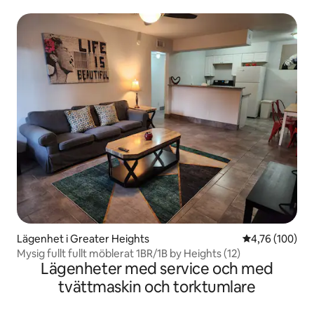
Lägenhet i Greater Heights
4,76 av 5 i ge
4,76 (100)
Mysig fullt fullt möblerat 1BR/1B by Heights (12)
Lägenheter med service och med
tvättmaskin och torktumlare