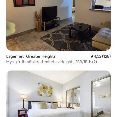
Lägenhet i Greater Heights
4,52 av 5 i ge
4,52 (128)
Mysig fullt möblerad enhet av Heights 2BR/1Bth (2)