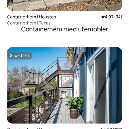
Containerhem i Houston
4,97 av 5 i g
4,97 (34)
Containerhem i Texas
Containerhem med utemöbler
Superhost
Superhost