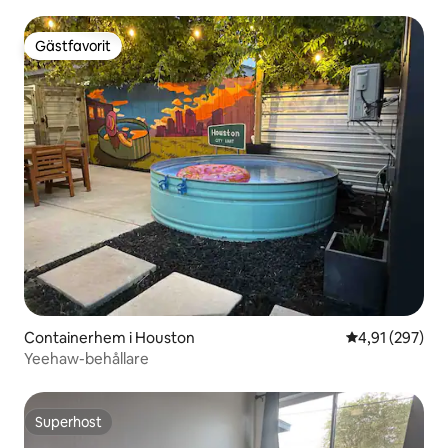
Gästfavorit
Gästfavorit
Containerhem i Houston
4,91 av 5 i ge
4,91 (297)
Yeehaw-behållare
Superhost
Superhost