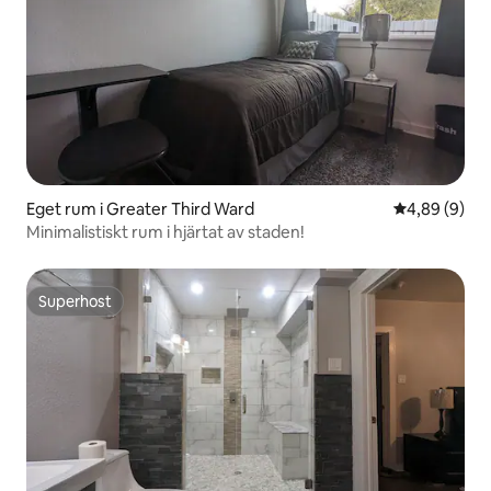
Eget rum i Greater Third Ward
4,89 av 5 i 
4,89 (9)
Minimalistiskt rum i hjärtat av staden!
Superhost
Superhost