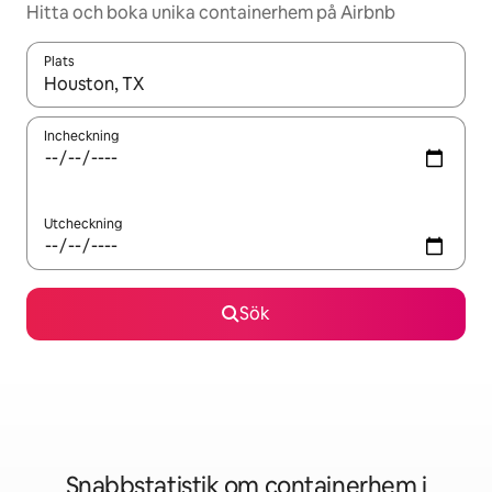
Hitta och boka unika containerhem på Airbnb
Plats
När resultaten är tillgängliga kan du navigera med upp- och ned
Incheckning
Utcheckning
Sök
Snabbstatistik om containerhem i