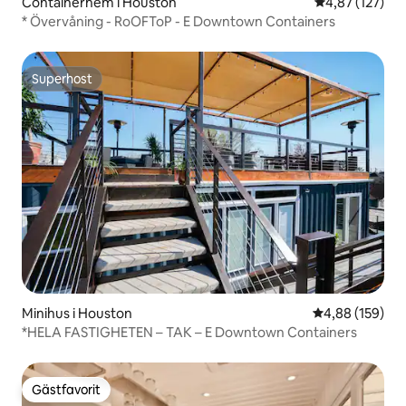
Containerhem i Houston
4,87 av 5 i ge
4,87 (127)
* Övervåning - RoOFToP - E Downtown Containers
Superhost
Superhost
Minihus i Houston
4,88 av 5 i ge
4,88 (159)
*HELA FASTIGHETEN – TAK – E Downtown Containers
Gästfavorit
Gästfavorit