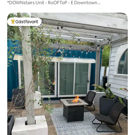
*DOWNstairs Unit - RoOFToP - E Downtown
Containerhem
Gästfavorit
Populär gästfavorit