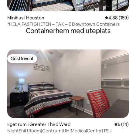
Minihus i Houston
4,88 av 5 i ge
4,88 (159)
*HELA FASTIGHETEN – TAK – E Downtown Containers
Containerhem med uteplats
Gästfavorit
Gästfavorit
Eget rum i Greater Third Ward
5 av 5 i g
5 (14)
NightShiftRoom|Centrum|UH|MedicalCenter|TSU