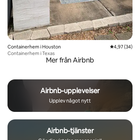
Containerhem i Houston
4,97 av 5 i g
4,97 (34)
Containerhem i Texas
Mer från Airbnb
Airbnb-upplevelser
Upplev något nytt
Airbnb-tjänster