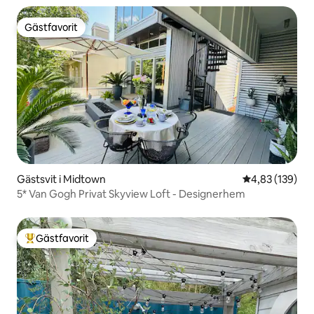
Gästfavorit
Gästfavorit
Gästsvit i Midtown
4,83 av 5 i ge
4,83 (139)
5* Van Gogh Privat Skyview Loft - Designerhem
Gästfavorit
Populär gästfavorit