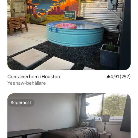
Containerhem i Houston
4,91 av 5 i ge
4,91 (297)
Yeehaw-behållare
Superhost
Superhost