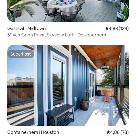
Gästsvit i Midtown
4,83 av 5 i ge
4,83 (139)
5* Van Gogh Privat Skyview Loft - Designerhem
Superhost
Superhost
Containerhem i Houston
4,86 av 5 i g
4,86 (78)