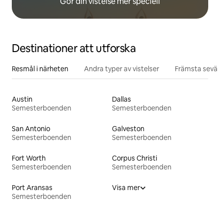
Gör din vistelse mer speciell
Destinationer att utforska
Resmål i närheten
Andra typer av vistelser
Främsta sevär
Austin
Dallas
Semesterboenden
Semesterboenden
San Antonio
Galveston
Semesterboenden
Semesterboenden
Fort Worth
Corpus Christi
Semesterboenden
Semesterboenden
Port Aransas
Visa mer
Semesterboenden