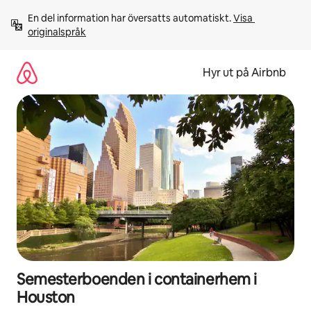
Hoppa
En del information har översatts automatiskt. 
Visa 
till
originalspråk
innehåll
Hyr ut på Airbnb
Semesterboenden i containerhem i
Houston