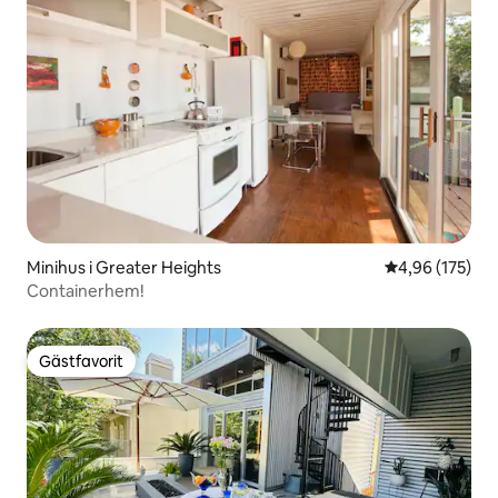
Minihus i Greater Heights
4,96 av 5 i ge
4,96 (175)
Containerhem!
Gästfavorit
Gästfavorit