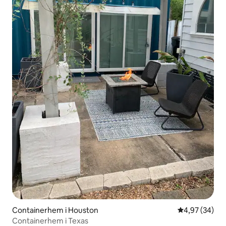
Containerhem i Houston
4,97 av 5 i g
4,97 (34)
Containerhem i Texas