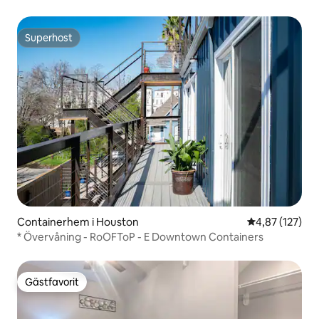
Superhost
Superhost
Containerhem i Houston
4,87 av 5 i ge
4,87 (127)
* Övervåning - RoOFToP - E Downtown Containers
Gästfavorit
Gästfavorit