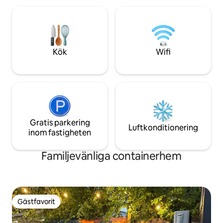
Kök
Wifi
Gratis parkering
Luftkonditionering
inom fastigheten
Familjevänliga containerhem
Gästfavorit
Gästfavorit