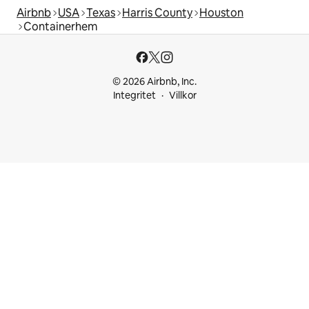
Airbnb
USA
Texas
Harris County
Houston
Containerhem
© 2026 Airbnb, Inc.
Integritet
Villkor