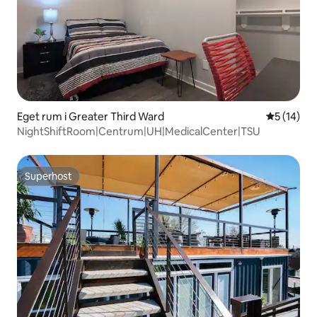
Eget rum i Greater Third Ward
5 av 5 i g
5 (14)
NightShiftRoom|Centrum|UH|MedicalCenter|TSU
Superhost
Superhost