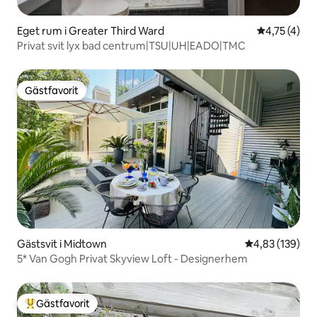
Eget rum i Greater Third Ward
4,75 av 5 i
4,75 (4)
Privat svit lyx bad centrum|TSU|UH|EADO|TMC
Gästfavorit
Gästfavorit
Gästsvit i Midtown
4,83 av 5 i ge
4,83 (139)
5* Van Gogh Privat Skyview Loft - Designerhem
Gästfavorit
Populär gästfavorit