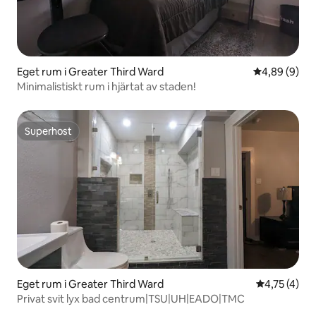
Eget rum i Greater Third Ward
4,89 av 5 i 
4,89 (9)
Minimalistiskt rum i hjärtat av staden!
Superhost
Superhost
Eget rum i Greater Third Ward
4,75 av 5 i
4,75 (4)
Privat svit lyx bad centrum|TSU|UH|EADO|TMC