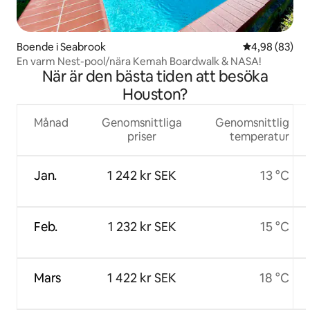
Boende i Seabrook
4,98 av 5 i g
4,98 (83)
En varm Nest-pool/nära Kemah Boardwalk & NASA!
När är den bästa tiden att besöka
Houston?
Månad
Genomsnittliga
Genomsnittlig
priser
temperatur
Jan.
1 242 kr SEK
13 °C
Feb.
1 232 kr SEK
15 °C
Mars
1 422 kr SEK
18 °C