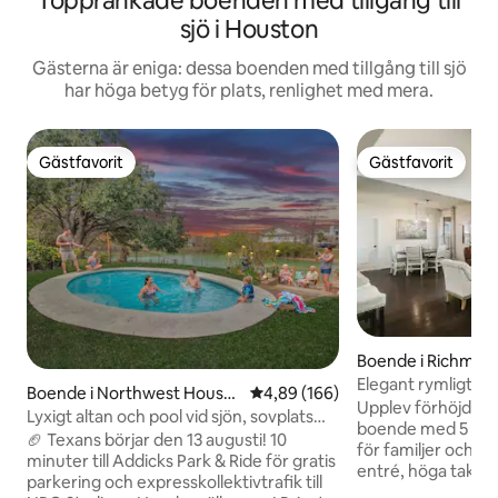
Topprankade boenden med tillgång till
sjö i Houston
Gästerna är eniga: dessa boenden med tillgång till sjö
har höga betyg för plats, renlighet med mera.
Gästfavorit
Gästfavorit
Gästfavorit
Gästfavorit
Boende i Richmon
Elegant rymligt b
Boende i Northwest Housto
4,89 av 5 i genomsnittligt bety
4,89 (166)
vattnet. Bra läge 
Upplev förhöjd kom
n
Lyxigt altan och pool vid sjön, sovplats
Houston, Rosenbe
boende med 5 sovr
för 9 personer, hundar OK
🏈 Texans börjar den 13 augusti! 10
för familjer och g
minuter till Addicks Park & Ride för gratis
entré, höga tak oc
parkering och expresskollektivtrafik till
i två våningar med 