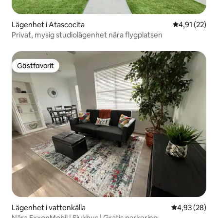
Lägenhet i Atascocita
4,91 av 5 i g
4,91 (22)
Privat, mysig studiolägenhet nära flygplatsen
Gästfavorit
Gästfavorit
Lägenhet i vattenkälla
4,93 av 5 i g
4,93 (28)
Nära ExxonMobil | Sjukhus | Gratis parkering