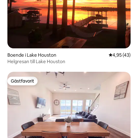
Boende i Lake Houston
4,95 av 5 i g
4,95 (43)
Helgresan till Lake Houston
Gästfavorit
Gästfavorit