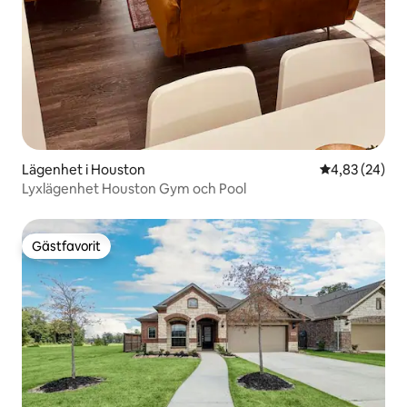
Lägenhet i Houston
4,83 av 5 i g
4,83 (24)
Lyxlägenhet Houston Gym och Pool
Gästfavorit
Gästfavorit