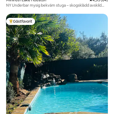
NY Underbar mysig bekväm stuga – skogsklädd avskild
lägerplats
Gästfavorit
Populär gästfavorit