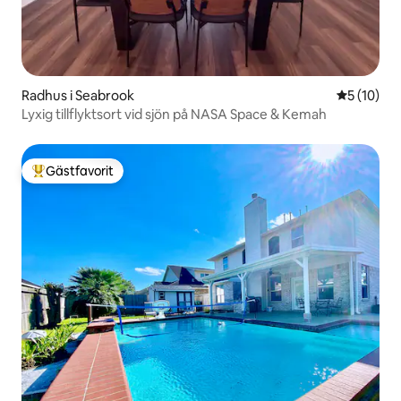
Radhus i Seabrook
5 av 5 i g
5 (10)
Lyxig tillflyktsort vid sjön på NASA Space & Kemah
Gästfavorit
Populär gästfavorit