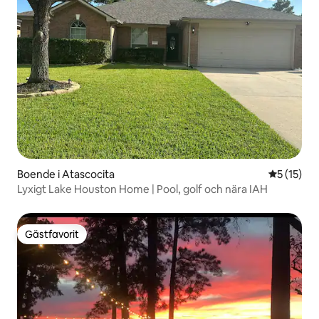
Boende i Atascocita
5 av 5 i g
5 (15)
Lyxigt Lake Houston Home | Pool, golf och nära IAH
Gästfavorit
Gästfavorit