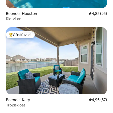
Boende i Houston
4,85 av 5 i g
4,85 (26)
Rio-villan
Gästfavorit
Populär gästfavorit
Boende i Katy
4,96 av 5 i g
4,96 (57)
Tropisk oas