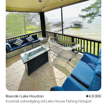
Boende i Lake Houston
4,9 av 5 i g
4,9 (69)
Kosmisk solnedgång vid Lake House Fishing Hotspot