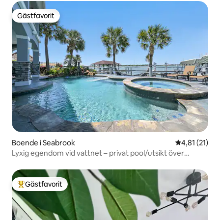
Gästfavorit
Gästfavorit
Boende i Seabrook
4,81 av 5 i 
4,81 (21)
Lyxig egendom vid vattnet – privat pool/utsikt över
solnedgången
Gästfavorit
Populär gästfavorit