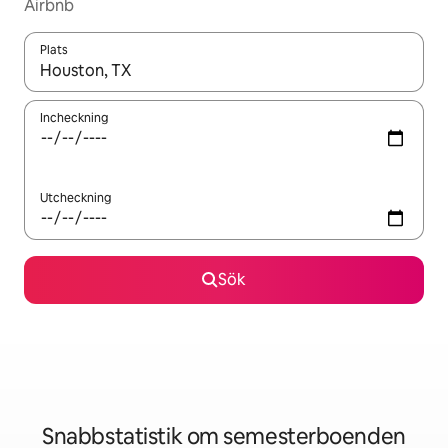
Airbnb
Plats
När resultaten är tillgängliga kan du navigera med upp- och ned
Incheckning
Utcheckning
Sök
Snabbstatistik om semesterboenden