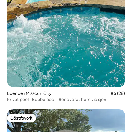
Boende i Missouri City
5 av 5 i g
5 (28)
Privat pool - Bubbelpool - Renoverat hem vid sjön
Gästfavorit
Gästfavorit