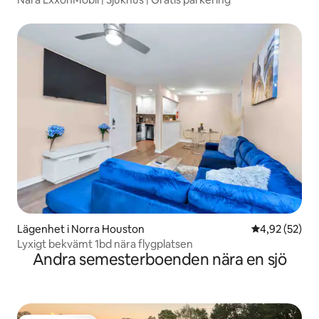
Lägenhet i Norra Houston
4,92 av 5 i g
4,92 (52)
Lyxigt bekvämt 1bd nära flygplatsen
Andra semesterboenden nära en sjö