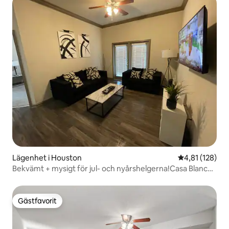
Lägenhet i Houston
4,81 av 5 i ge
4,81 (128)
Bekvämt + mysigt för jul- och nyårshelgerna!Casa Blanca
1B/1B Lägenhet
Gästfavorit
Gästfavorit