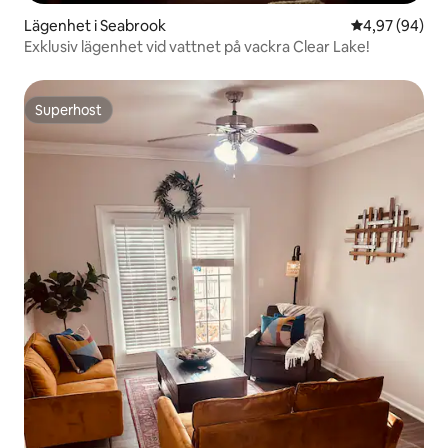
Lägenhet i Seabrook
4,97 av 5 i g
4,97 (94)
Exklusiv lägenhet vid vattnet på vackra Clear Lake!
Superhost
Superhost