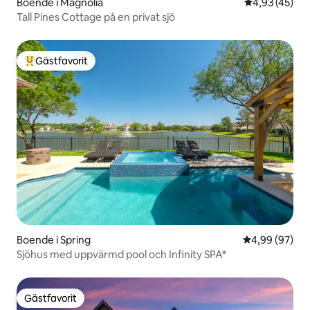
Boende i Magnolia
4,93 av 5 i g
4,93 (45)
Tall Pines Cottage på en privat sjö
Gästfavorit
Populär gästfavorit
Boende i Spring
4,99 av 5 i g
4,99 (97)
Sjöhus med uppvärmd pool och Infinity SPA*
Gästfavorit
Gästfavorit