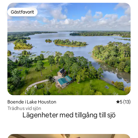
Gästfavorit
Gästfavorit
Boende i Lake Houston
5 av 5 i g
5 (13)
Trädhus vid sjön
Lägenheter med tillgång till sjö