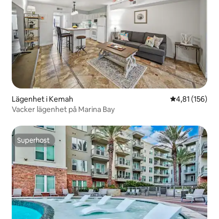
Lägenhet i Kemah
4,81 av 5 i ge
4,81 (156)
Vacker lägenhet på Marina Bay
Superhost
Superhost