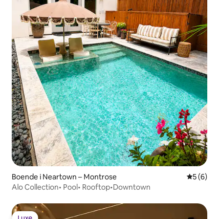
Boende i Neartown – Montrose
5 av 5 i 
5 (6)
Alo Collection• Pool• Rooftop•Downtown
Luxe