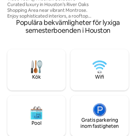
Curated luxury in Houston’s River Oaks
Shopping Area near vibrant Montrose.
Enjoy sophisticated interiors, a rooftop
Populära bekvämligheter för lyxiga
terrace with downtown views, lounge
seating, and an 85” outdoor TV.
semesterboenden i Houston
ELEVATOR ACCESS! 92 WALK SCORE! ⚽️
FIFA World Cup NRG Stadium 5mi ~15min
⚾️ Daikin Park / Downtown 4 mi ~12 min
🛍️ Galleria Mall 4 mi ~11min 🦉 Rice
University 2 mi ~7 min 🏥 MD Anderson &
Texas Med Center 4.2mi ~12min 🏀
Toyota Center 3mi~10min ⛳️ Memorial
Park 2.7 mi ~ 8 mins
Kök
Wifi
Gratis parkering
Pool
inom fastigheten