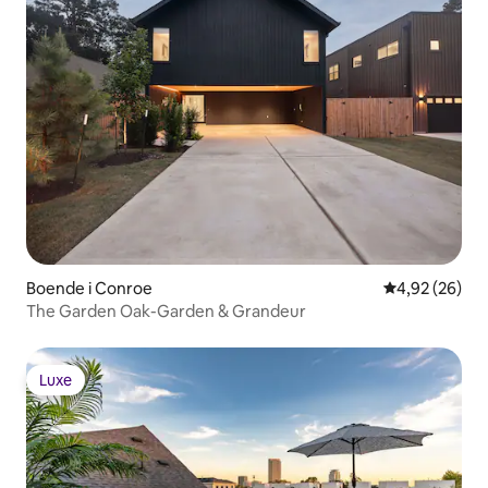
Boende i Conroe
4,92 av 5 i g
4,92 (26)
The Garden Oak-Garden & Grandeur
Luxe
Luxe