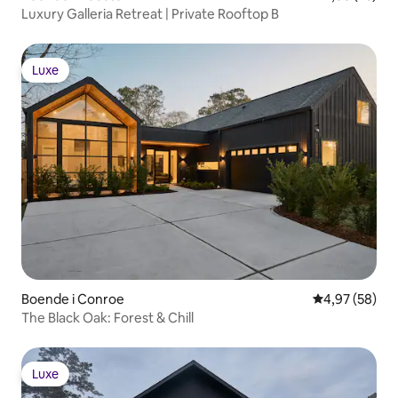
Luxury Galleria Retreat | Private Rooftop B
Luxe
Luxe
Boende i Conroe
4,97 av 5 i g
4,97 (58)
The Black Oak: Forest & Chill
Luxe
Luxe