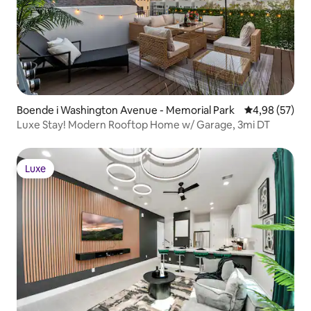
Boende i Washington Avenue - Memorial Park
4,98 av 5 i g
4,98 (57)
Luxe Stay! Modern Rooftop Home w/ Garage, 3mi DT
Luxe
Luxe