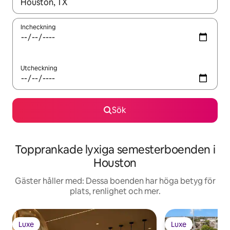
När resultaten är tillgängliga kan du navigera med upp- och ned
Incheckning
Utcheckning
Sök
Topprankade lyxiga semesterboenden i
Houston
Gäster håller med: Dessa boenden har höga betyg för
plats, renlighet och mer.
Luxe
Luxe
Luxe
Luxe