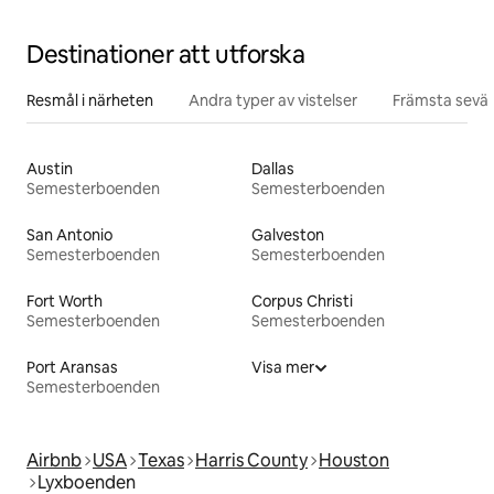
Destinationer att utforska
Resmål i närheten
Andra typer av vistelser
Främsta sevär
Austin
Dallas
Semesterboenden
Semesterboenden
San Antonio
Galveston
Semesterboenden
Semesterboenden
Fort Worth
Corpus Christi
Semesterboenden
Semesterboenden
Port Aransas
Visa mer
Semesterboenden
Airbnb
USA
Texas
Harris County
Houston
Lyxboenden