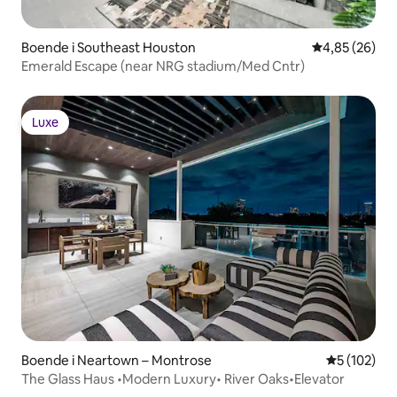
Boende i Southeast Houston
4,85 av 5 i g
4,85 (26)
Emerald Escape (near NRG stadium/Med Cntr)
Luxe
Luxe
Boende i Neartown – Montrose
5 av 5 i ge
5 (102)
The Glass Haus •Modern Luxury• River Oaks•Elevator