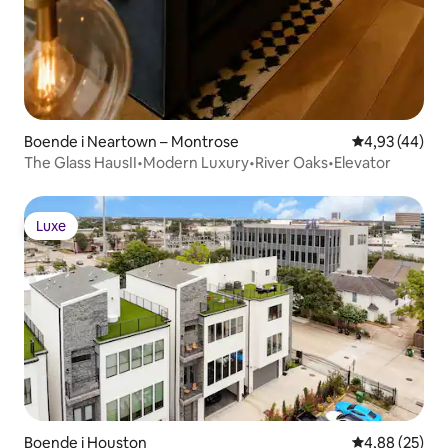
Boende i Neartown – Montrose
4,93 av 5 i g
4,93 (44)
The Glass HausII•Modern Luxury•River Oaks•Elevator
Luxe
Luxe
Boende i Houston
4,88 av 5 i g
4,88 (25)