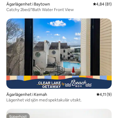
Ägarlägenhet i Baytown
4,84 av 5 i g
4,84 (81)
Catchy 2bed/1Bath Water Front View
Ägarlägenhet i Kemah
4,11 av 5 i
4,11 (9)
Lägenhet vid sjön med spektakulär utsikt.
Superhost