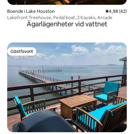
Boende i Lake Houston
4,98 av 5 i g
4,98 (42)
Lakefront Treehouse, Pedal boat, 2 Kayaks, Arcade
Ägarlägenheter vid vattnet
Gästfavorit
Gästfavorit