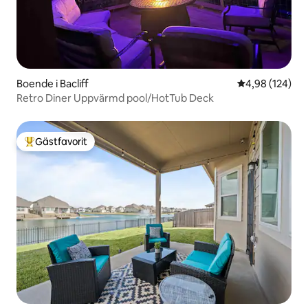
Boende i Bacliff
4,98 av 5 i ge
4,98 (124)
Retro Diner Uppvärmd pool/HotTub Deck
Gästfavorit
Populär gästfavorit