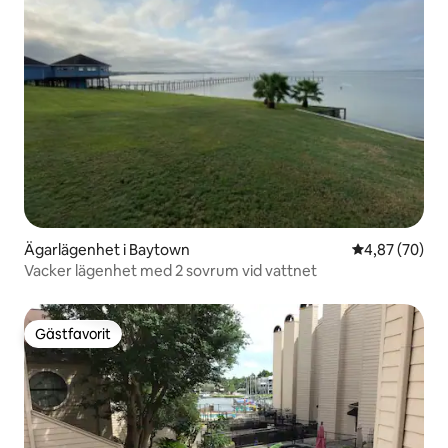
Ägarlägenhet i Baytown
4,87 av 5 i g
4,87 (70)
Vacker lägenhet med 2 sovrum vid vattnet
Gästfavorit
Gästfavorit