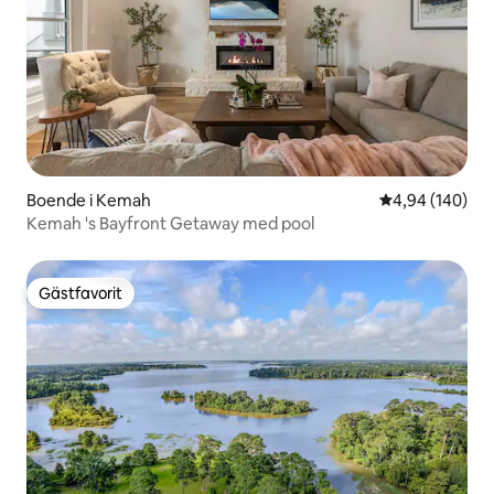
Boende i Kemah
4,94 av 5 i ge
4,94 (140)
Kemah 's Bayfront Getaway med pool
Gästfavorit
Gästfavorit