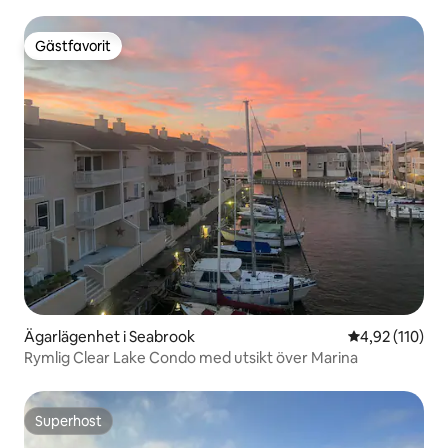
Gästfavorit
Gästfavorit
Ägarlägenhet i Seabrook
4,92 av 5 i ge
4,92 (110)
Rymlig Clear Lake Condo med utsikt över Marina
Superhost
Superhost