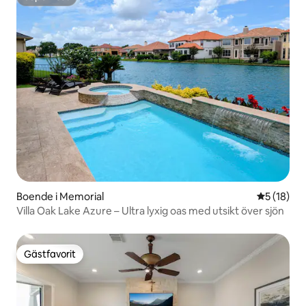
Superhost
Boende i Memorial
5 av 5 i g
5 (18)
Villa Oak Lake Azure – Ultra lyxig oas med utsikt över sjön
Gästfavorit
Gästfavorit