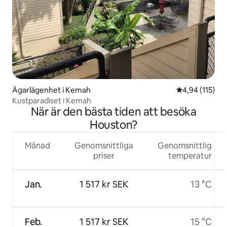
Ägarlägenhet i Kemah
4,94 av 5 i ge
4,94 (115)
Kustparadiset i Kemah
När är den bästa tiden att besöka
Houston?
Månad
Genomsnittliga
Genomsnittlig
priser
temperatur
Jan.
1 517 kr SEK
13 °C
Feb.
1 517 kr SEK
15 °C