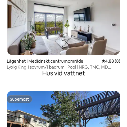
Lägenhet i Medicinskt centrumområde
4,88 av 5 i 
4,88 (8)
Lyxig King 1 sovrum/1 badrum | Pool | NRG, TMC, MD
Hus vid vattnet
Anderson
Superhost
Superhost