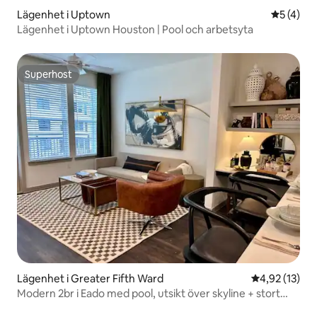
Lägenhet i Uptown
5 av 5 i 
5 (4)
Lägenhet i Uptown Houston | Pool och arbetsyta
Superhost
Superhost
Lägenhet i Greater Fifth Ward
4,92 av 5 i g
4,92 (13)
Modern 2br i Eado med pool, utsikt över skyline + stort
gym