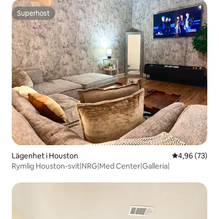
Superhost
Superhost
Lägenhet i Houston
4,96 av 5 i g
4,96 (73)
Rymlig Houston-svit|NRG|Med Center|Galleria|