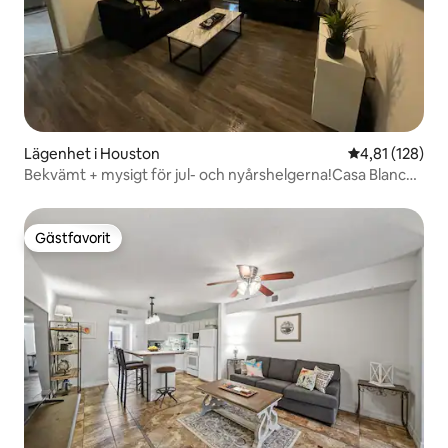
Lägenhet i Houston
4,81 av 5 i ge
4,81 (128)
Bekvämt + mysigt för jul- och nyårshelgerna!Casa Blanca
1B/1B Lägenhet
Gästfavorit
Gästfavorit