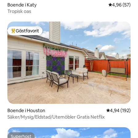
Boende i Katy
4,96 av 5 i g
4,96 (57)
Tropisk oas
Gästfavorit
Populär gästfavorit
Boende i Houston
4,94 av 5 i ge
4,94 (192)
Säker/Mysig/Eldstad/Utemöbler Gratis Netflix
Superhost