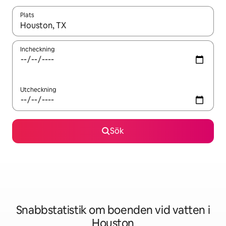
Plats
När resultaten är tillgängliga kan du navigera med upp- och ned
Incheckning
Utcheckning
Sök
Snabbstatistik om boenden vid vatten i
Houston