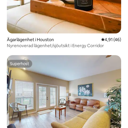
Ägarlägenhet i Houston
4,91 av 5 i g
4,91 (46)
Nyrenoverad lägenhet/sjöutsikt i Energy Corridor
Superhost
Superhost