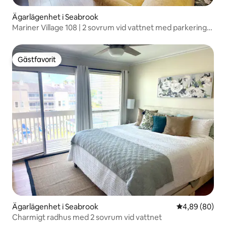
Ägarlägenhet i Seabrook
Mariner Village 108 | 2 sovrum vid vattnet med parkering
på plats
Gästfavorit
Gästfavorit
Ägarlägenhet i Seabrook
4,89 av 5 i g
4,89 (80)
Charmigt radhus med 2 sovrum vid vattnet