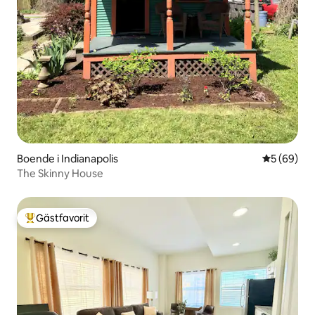
Boende i Indianapolis
5 av 5 i g
5 (69)
The Skinny House
Gästfavorit
Populär gästfavorit