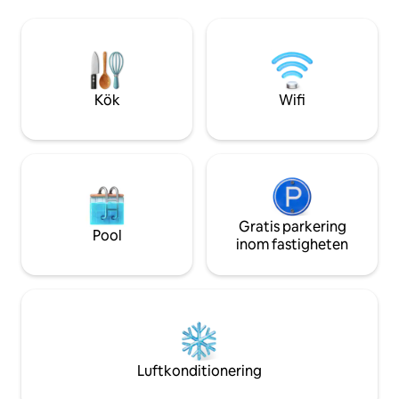
till Lucas Oil Stadium 8,8 miles 
samtidigt som den behåller sin
Gainbridge Fieldhou
ursprungliga charm! Detta pittoreska
Indianapolis Dow
hem har ett sovrum med king-size-säng
och walk-in-garderob, ett uppdaterat
och välutrustat kök, ett extra flexibelt
sovrum/kontor och ett garage för två
Kök
Wifi
bilar. Perfekt för ditt nästa Indy-äventyr!
Gratis parkering
Pool
inom fastigheten
Luftkonditionering