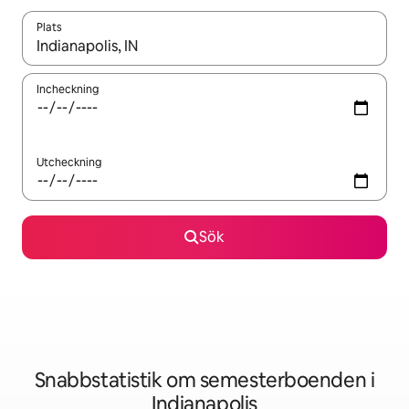
Plats
När resultaten är tillgängliga kan du navigera med upp- och ned
Incheckning
Utcheckning
Sök
Snabbstatistik om semesterboenden i
Indianapolis