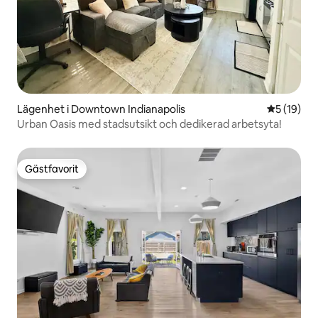
Lägenhet i Downtown Indianapolis
5 av 5 i g
5 (19)
Urban Oasis med stadsutsikt och dedikerad arbetsyta!
Gästfavorit
Gästfavorit