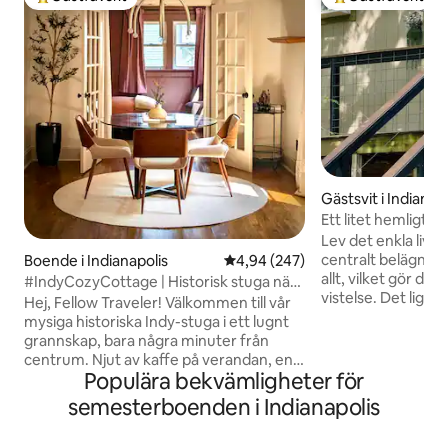
Populär gästfavorit
Populär gästfavor
Gästsvit i Indianap
Ett litet hemligt g
Lev det enkla livet 
centralt belägna b
Boende i Indianapolis
4,94 av 5 i genomsnittligt bety
4,94 (247)
allt, vilket gör det 
#IndyCozyCottage | Historisk stuga nära
vistelse. Det ligger nära flygplatsen,
centrum
Hej, Fellow Traveler! Välkommen till vår
sportevenemang o
mysiga historiska Indy-stuga i ett lugnt
på andra våningen
grannskap, bara några minuter från
vardagsrummet på
centrum. Njut av kaffe på verandan, en
har egen ingång 
Populära bekvämligheter för
inhägnad gård för husdjur och enkel
2,3 miles till Indianap
tillgång till Mass Ave, Bottleworks och
semesterboenden i Indianapolis
miles till Lucas Oil I
Lucas Oil Stadium. Genomtänkt
Indianapolis Motor Spe
uppdaterad för komfort och stil