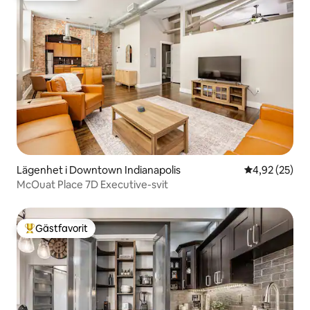
Lägenhet i Downtown Indianapolis
4,92 av 5 i g
4,92 (25)
McOuat Place 7D Executive-svit
Gästfavorit
Populär gästfavorit