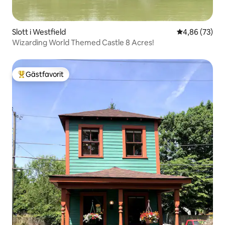
Slott i Westfield
4,86 av 5 i g
4,86 (73)
Wizarding World Themed Castle 8 Acres!
Gästfavorit
Populär gästfavorit