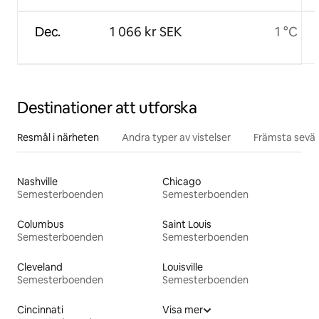
Dec.
1 066 kr SEK
1 °C
Destinationer att utforska
Resmål i närheten
Andra typer av vistelser
Främsta sevär
Nashville
Chicago
Semesterboenden
Semesterboenden
Columbus
Saint Louis
Semesterboenden
Semesterboenden
Cleveland
Louisville
Semesterboenden
Semesterboenden
Cincinnati
Visa mer