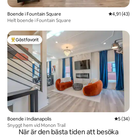
Boende i Fountain Square
4,91 av 5 i g
4,91 (43)
Helt boende i Fountain Square
Gästfavorit
Populär gästfavorit
Boende i Indianapolis
5 av 5 i g
5 (34)
Snyggt hem vid Monon Trail
När är den bästa tiden att besöka