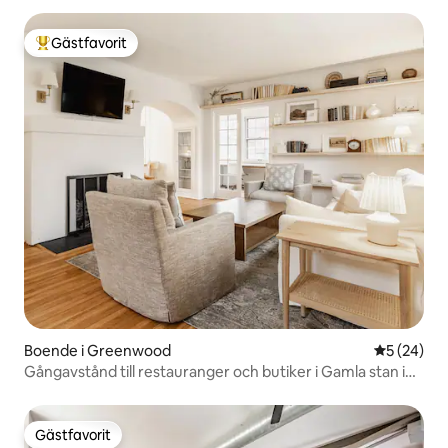
Gästfavorit
Populär gästfavorit
Boende i Greenwood
5 av 5 i g
5 (24)
Gångavstånd till restauranger och butiker i Gamla stan i
Greenwood
Gästfavorit
Gästfavorit