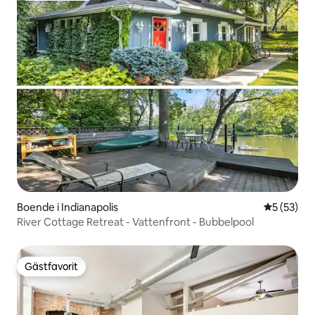
Boende i Indianapolis
5 av 5 i g
5 (53)
River Cottage Retreat - Vattenfront - Bubbelpool
Gästfavorit
Gästfavorit