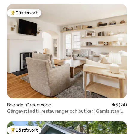
Gästfavorit
Populär gästfavorit
Boende i Greenwood
5 av 5 i g
5 (24)
Gångavstånd till restauranger och butiker i Gamla stan i
Greenwood
Gästfavorit
Populär gästfavorit