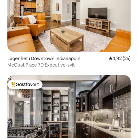
Lägenhet i Downtown Indianapolis
4,92 av 5 i g
4,92 (25)
McOuat Place 7D Executive-svit
Gästfavorit
Populär gästfavorit