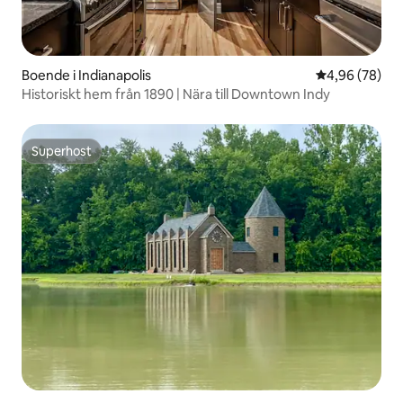
Boende i Indianapolis
4,96 av 5 i g
4,96 (78)
Historiskt hem från 1890 | Nära till Downtown Indy
Superhost
Superhost