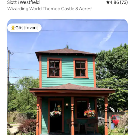
Slott i Westfield
4,86 av 5 i g
4,86 (73)
Wizarding World Themed Castle 8 Acres!
Gästfavorit
Populär gästfavorit