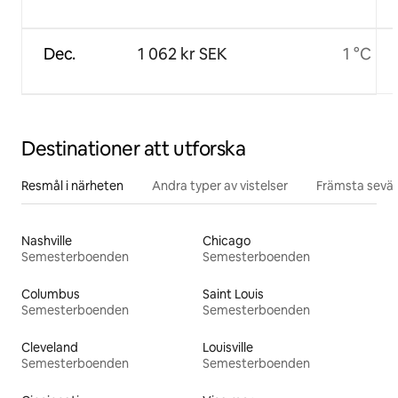
Dec.
1 062 kr SEK
1 °C
Destinationer att utforska
Resmål i närheten
Andra typer av vistelser
Främsta sevär
Nashville
Chicago
Semesterboenden
Semesterboenden
Columbus
Saint Louis
Semesterboenden
Semesterboenden
Cleveland
Louisville
Semesterboenden
Semesterboenden