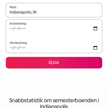
Plats
När resultaten är tillgängliga kan du navigera med upp- och ned
Incheckning
Utcheckning
Sök
Snabbstatistik om semesterboenden i
Indianapolis