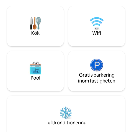
samtidigt som den behåller sin
och upplev magin i 
ursprungliga charm! Detta pittoreska
historisk charm 
hem har ett sovrum med king-size-säng
och walk-in-garderob, ett uppdaterat
och välutrustat kök, ett extra flexibelt
sovrum/kontor och ett garage för två
Kök
Wifi
bilar. Perfekt för ditt nästa Indy-äventyr!
Gratis parkering
Pool
inom fastigheten
Luftkonditionering