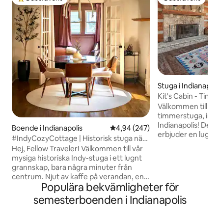
Populär gästfavorit
Gästfavorit
Stuga i Indianapoli
Kit's Cabin - Timm
Indianapolis
Välkommen till vår
timmerstuga, inbäd
Indianapolis! Denna
Boende i Indianapolis
4,94 av 5 i genomsnittligt bety
4,94 (247)
erbjuder en lugn ti
#IndyCozyCottage | Historisk stuga nära
som den ligger ba
centrum
Hej, Fellow Traveler! Välkommen till vår
alla moderna bekv
mysiga historiska Indy-stuga i ett lugnt
20 minuter från centrum.
grannskap, bara några minuter från
välkomnas av den 
centrum. Njut av kaffe på verandan, en
exponerade träbjä
Populära bekvämligheter för
inhägnad gård för husdjur och enkel
eldstad i sten. Vår
tillgång till Mass Ave, Bottleworks och
semesterboenden i Indianapolis
inredning och mys
Lucas Oil Stadium. Genomtänkt
stugbekvämlighet
uppdaterad för komfort och stil
transportera dig till 