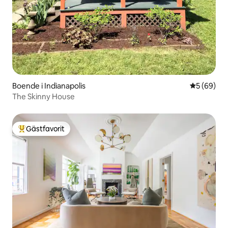
Boende i Indianapolis
5 av 5 i g
5 (69)
The Skinny House
Gästfavorit
Populär gästfavorit