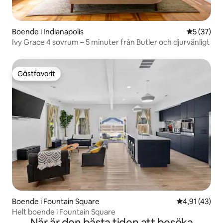
Boende i Indianapolis
5 av 5 i g
5 (37)
Ivy Grace 4 sovrum – 5 minuter från Butler och djurvänligt
Gästfavorit
Gästfavorit
Boende i Fountain Square
4,91 av 5 i g
4,91 (43)
Helt boende i Fountain Square
När är den bästa tiden att besöka