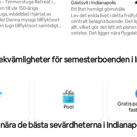
in - Timmerstuga Retreat i
Gästsvit i Indianapolis
4
is
 till vår 150-åriga
Ett litet hemligt gömställe
ga, inbäddad i hjärtat av
Lev det enkla livet i detta fridfu
is! Denna mysiga tillflyktsort
centralt belägna boende. Det l
ligt betyg, 247 omdömen
n lugn tillflyktsort samtidigt
allt, vilket gör det lätt att planer
igger bara några minuter från
vistelse. Det ligger nära flygplatsen,
rna bekvämligheter och bara
sportevenemang och centrum. 
rån centrum. Gå in och
andra våningen, men separat f
 av den rika historien om
vardagsrummet på nedervånin
e träbjälkar och en stor
har egen ingång och bostadsu
ekvämligheter för semesterboenden i I
sten. Vår autentiska rustika
2,3 miles till Indianapolis flygplats 5,1 mi
 och mysiga
till Lucas Oil IRP 5,3 miles till Ind
ämligheter kommer att
Motor Speedway 8,3 miles till Lucas Oil
a dig till en enklare tid. Kom
Stadium 8,8 miles till Gainbridge
 magin i Kit's Cabin, där
Fieldhouse 8,8 miles till Indianap
 charm möter modern komfort.
Downtown
Gratis p
Pool
fas
nära de bästa sevärdheterna i Indianap