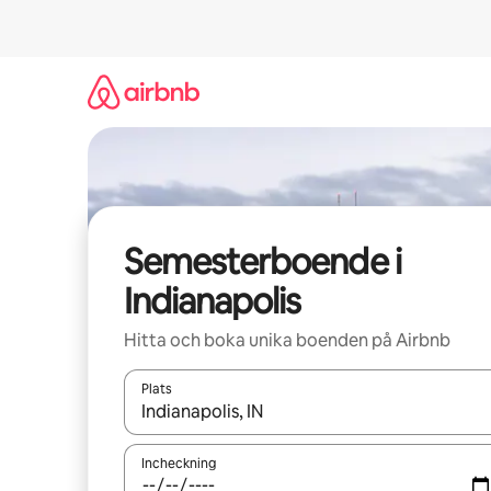
Hoppa
till
innehåll
Semesterboende i
Indianapolis
Hitta och boka unika boenden på Airbnb
Plats
När resultaten är tillgängliga kan du navigera me
Incheckning