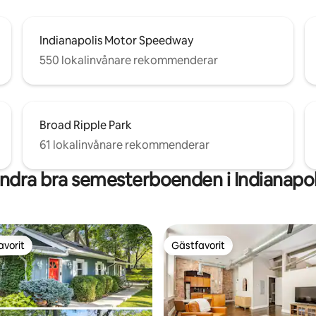
Indianapolis Motor Speedway
550 lokalinvånare rekommenderar
Broad Ripple Park
61 lokalinvånare rekommenderar
ndra bra semesterboenden i Indianapol
avorit
Gästfavorit
gästfavorit
Gästfavorit