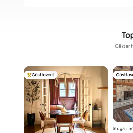
Top
Gäster h
Gästfavorit
Gästfavo
Populär gästfavorit
Gästfavo
Stuga i In