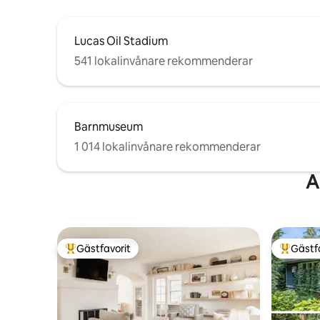
Lucas Oil Stadium
541 lokalinvånare rekommenderar
Barnmuseum
1 014 lokalinvånare rekommenderar
A
Gästfavorit
Gästf
Populär gästfavorit
Populär 