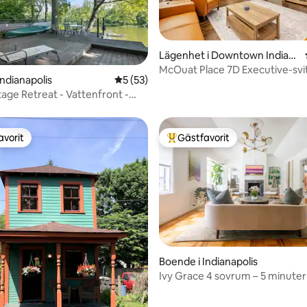
Lägenhet i Downtown Indian
apolis
McOuat Place 7D Executive-svi
tligt betyg, 24 omdömen
Indianapolis
5 av 5 i genomsnittligt betyg, 53 omdöm
5 (53)
tage Retreat - Vattenfront -
ol
avorit
Gästfavorit
gästfavorit
Populär gästfavorit
Boende i Indianapolis
Ivy Grace 4 sovrum – 5 minuter
tligt betyg, 73 omdömen
Butler och djurvänligt