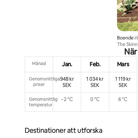
Boende i 
The Skin
När
Månad
Jan.
Feb.
Mars
948 kr
1 034 kr
1 119 kr
Genomsnittliga
priser
SEK
SEK
SEK
−2 °C
0 °C
6 °C
Genomsnittlig
temperatur
Destinationer att utforska