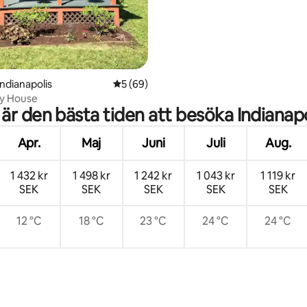
Indianapolis
5 av 5 i genomsnittligt betyg, 69 omdöm
5 (69)
ny House
 är den bästa tiden att besöka Indianapo
Apr.
Maj
Juni
Juli
Aug.
1 432 kr
1 498 kr
1 242 kr
1 043 kr
1 119 kr
SEK
SEK
SEK
SEK
SEK
12 °C
18 °C
23 °C
24 °C
24 °C