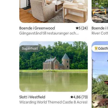
Boende i Greenwood
5 av 5 i genomsnit
5 (24)
Boende i 
Gångavstånd till restauranger och
River Cot
butiker i Gamla stan i Greenwood
Bubbelpo
Superhost
Gästf
Superhost
Populär 
Slott i Westfield
4,86 av 5 i genomsnit
4,86 (73)
Wizarding World Themed Castle 8 Acres!