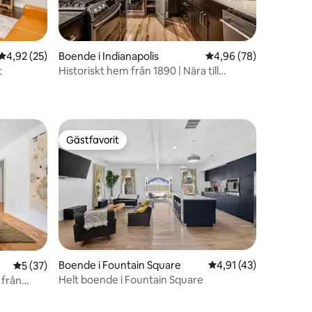
4,92 av 5 i genomsnittligt betyg, 25 omdömen
4,92 (25)
Boende i Indianapolis
4,96 av 5 i genomsnit
4,96 (78)
t
Historiskt hem från 1890 | Nära till
en
Downtown Indy
Gästfavorit
Gästfavorit
Boende i Fountain Square
4,91 av 5 i genomsni
4,91 (43)
5 av 5 i genomsnittligt betyg, 37 omdömen
5 (37)
Helt boende i Fountain Square
 från