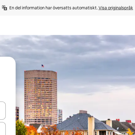
En del information har översatts automatiskt. 
Visa originalspråk
d upp- och nedåtpilarna eller utforska genom att trycka eller svepa.