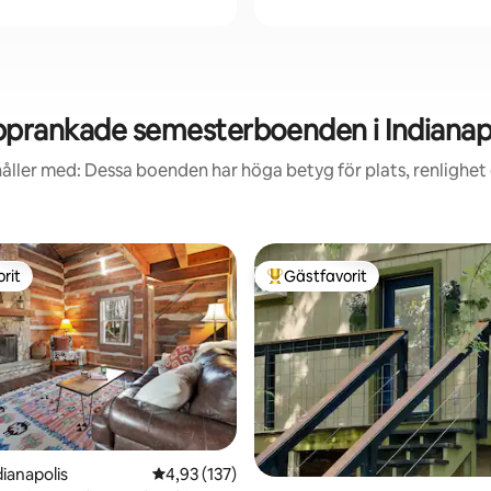
prankade semesterboenden i Indianap
åller med: Dessa boenden har höga betyg för plats, renlighet
rit
Gästfavorit
rit
Populär gästfavorit
dianapolis
4,93 av 5 i genomsnittligt betyg, 137 omdöm
4,93 (137)