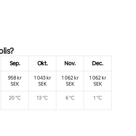
en
lis?
Sep.
Okt.
Nov.
Dec.
958 kr
1 043 kr
1 062 kr
1 062 kr
SEK
SEK
SEK
SEK
20 °C
13 °C
6 °C
1 °C