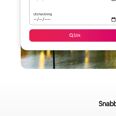
Utcheckning
Sök
Snabb