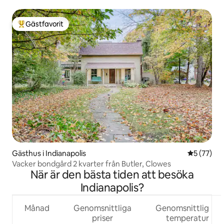
Gästfavorit
Populär gästfavorit
Gästhus i Indianapolis
5 av 5 i g
5 (77)
Vacker bondgård 2 kvarter från Butler, Clowes
När är den bästa tiden att besöka
Indianapolis?
Månad
Genomsnittliga
Genomsnittlig
priser
temperatur