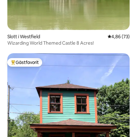
Slott i Westfield
4,86 av 5 i g
4,86 (73)
Wizarding World Themed Castle 8 Acres!
Gästfavorit
Populär gästfavorit