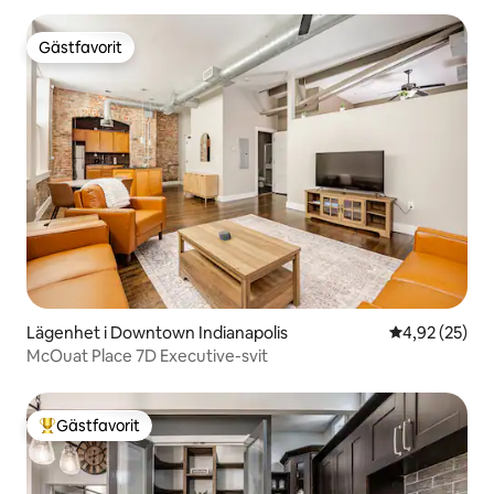
Gästfavorit
Gästfavorit
Lägenhet i Downtown Indianapolis
4,92 av 5 i g
4,92 (25)
McOuat Place 7D Executive-svit
Gästfavorit
Populär gästfavorit