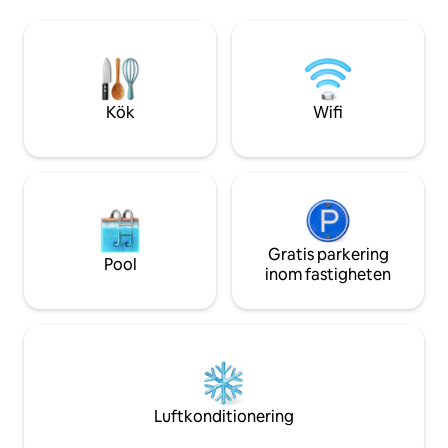
samtidigt som den behåller sin
och upplev magin i 
ursprungliga charm! Detta pittoreska
historisk charm 
hem har ett sovrum med king-size-säng
och walk-in-garderob, ett uppdaterat
och välutrustat kök, ett extra flexibelt
sovrum/kontor och ett garage för två
Kök
Wifi
bilar. Perfekt för ditt nästa Indy-äventyr!
Gratis parkering
Pool
inom fastigheten
Luftkonditionering