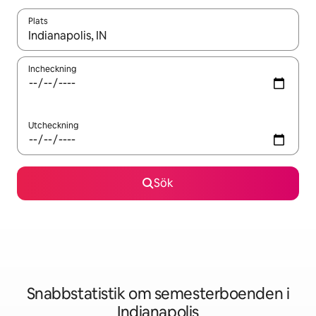
Plats
När resultaten är tillgängliga kan du navigera med upp- och ned
Incheckning
Utcheckning
Sök
Snabbstatistik om semesterboenden i
Indianapolis