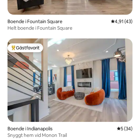
Boende i Fountain Square
4,91 av 5 i g
4,91 (43)
Helt boende i Fountain Square
Gästfavorit
Populär gästfavorit
Boende i Indianapolis
5 av 5 i g
5 (34)
Snyggt hem vid Monon Trail