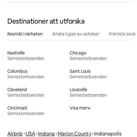
Destinationer att utforska
Resmål i närheten
Andra typer av vistelser
Främsta sevär
Nashville
Chicago
Semesterboenden
Semesterboenden
Columbus
Saint Louis
Semesterboenden
Semesterboenden
Cleveland
Louisville
Semesterboenden
Semesterboenden
Cincinnati
Visa mer
Semesterboenden
Airbnb
USA
Indiana
Marion County
Indianapolis