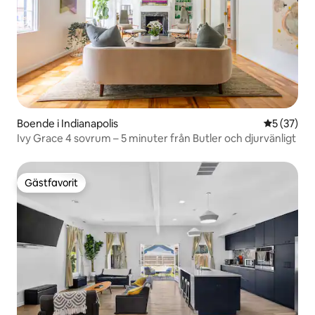
Boende i Indianapolis
5 av 5 i g
5 (37)
Ivy Grace 4 sovrum – 5 minuter från Butler och djurvänligt
Gästfavorit
Gästfavorit