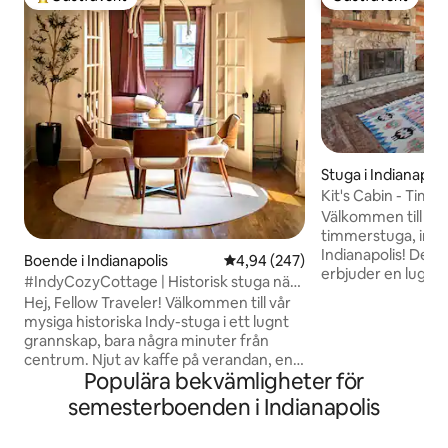
Populär gästfavorit
Gästfavorit
Stuga i Indianapoli
Kit's Cabin - Timm
Indianapolis
Välkommen till vår
timmerstuga, inbäd
Indianapolis! Denna
Boende i Indianapolis
4,94 av 5 i genomsnittligt bety
4,94 (247)
erbjuder en lugn ti
#IndyCozyCottage | Historisk stuga nära
som den ligger ba
centrum
Hej, Fellow Traveler! Välkommen till vår
alla moderna bekv
mysiga historiska Indy-stuga i ett lugnt
20 minuter från centrum.
grannskap, bara några minuter från
välkomnas av den 
centrum. Njut av kaffe på verandan, en
exponerade träbjä
Populära bekvämligheter för
inhägnad gård för husdjur och enkel
eldstad i sten. Vår
tillgång till Mass Ave, Bottleworks och
semesterboenden i Indianapolis
inredning och mys
Lucas Oil Stadium. Genomtänkt
stugbekvämlighet
uppdaterad för komfort och stil
transportera dig till 