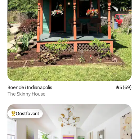
Boende i Indianapolis
5 av 5 i g
5 (69)
The Skinny House
Gästfavorit
Populär gästfavorit