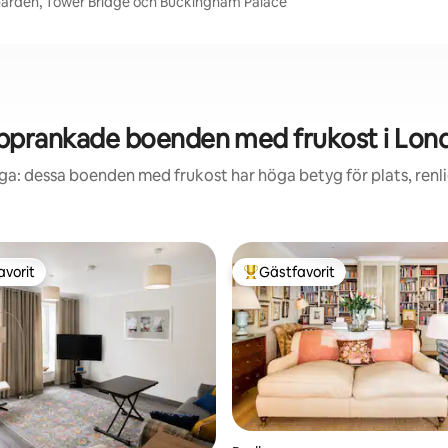
 Garden, Tower Bridge och Buckingham Palace
pprankade boenden med frukost i Lon
ga: dessa boenden med frukost har höga betyg för plats, ren
avorit
Gästfavorit
gästfavorit
Populär gästfavorit