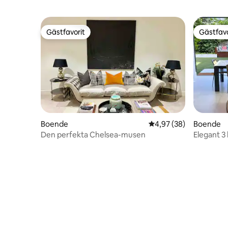
Gästfavorit
Gästfavo
Gästfavorit
Gästfavo
Boende
4,97 av 5 i genomsnit
4,97 (38)
Boende
Den perfekta Chelsea-musen
Elegant 3
luftkondi