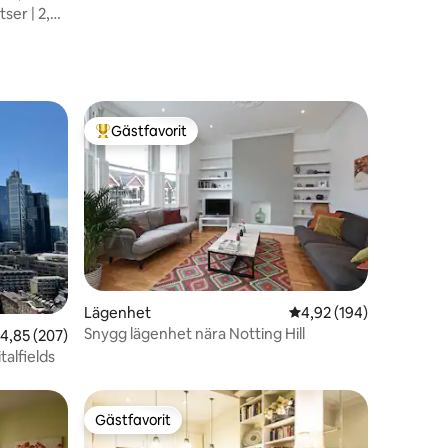
ser | 2,5
Gästfavorit
Populär gästfavorit
Lägenhet
4,92 av 5 i genomsnitt
4,92 (194)
Snygg lägenhet nära Notting Hill
en
,85 av 5 i genomsnittligt betyg, 207 omdömen
4,85 (207)
talfields
Gästfavorit
Gästfavorit