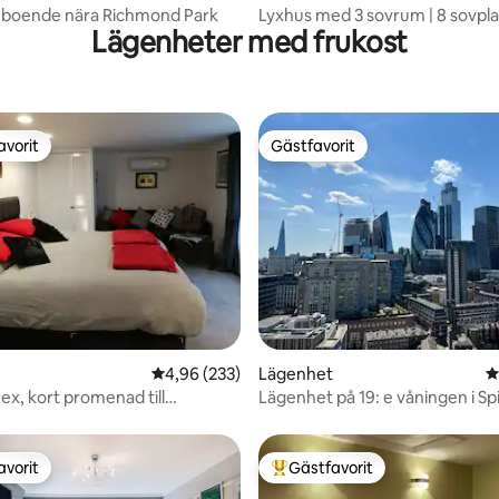
 boende nära Richmond Park
Lyxhus med 3 sovrum | 8 sovplat
Lägenheter med frukost
badrum | Parkering
avorit
Gästfavorit
gästfavorit
Gästfavorit
ligt betyg, 175 omdömen
4,96 av 5 i genomsnittligt betyg, 233 omdöm
4,96 (233)
Lägenhet
4
ex, kort promenad till
Lägenhet på 19: e våningen i Spi
 Sunbury
avorit
Gästfavorit
gästfavorit
Populär gästfavorit