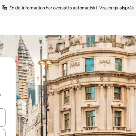
En del information har översatts automatiskt. 
Visa originalspråk
å
d upp- och nedåtpilarna eller utforska genom att trycka eller svepa.