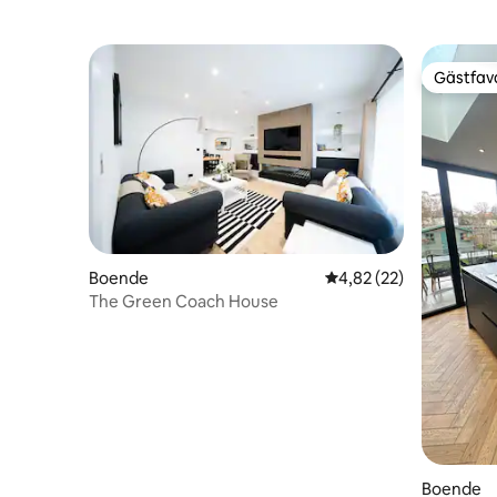
Gästfavo
Gästfavo
Boende
4,82 av 5 i genomsnit
4,82 (22)
The Green Coach House
Boende