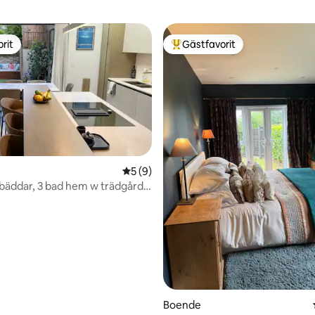
rit
Gästfavorit
rit
Populär gästfavorit
tligt betyg, 38 omdömen
5 av 5 i genomsnittligt betyg, 9 omdöm
5 (9)
 bäddar, 3 bad hem w trädgård,
tionering W11
Boende