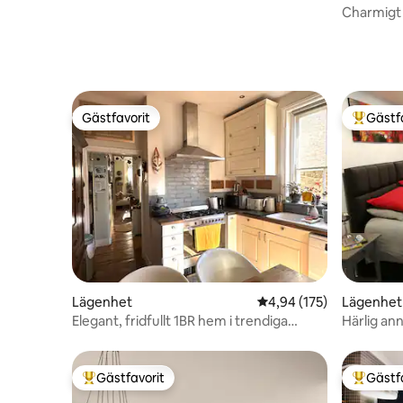
Charmigt
Gästfavorit
Gästf
Gästfavorit
Populär 
Lägenhet
4,94 av 5 i genomsnitt
4,94 (175)
Lägenhet
Elegant, fridfullt 1BR hem i trendiga
Härlig ann
Clapham
Themsen,
Gästfavorit
Gästf
Populär gästfavorit
Populär 