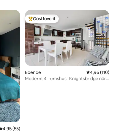
Gästfavorit
Populär gästfavorit
en
Boende
4,96 av 5 i genomsnitt
4,96 (110)
Modernt 4-rumshus i Knightsbridge nära
Hyde Park
4,95 av 5 i genomsnittligt betyg, 55 omdömen
4,95 (55)