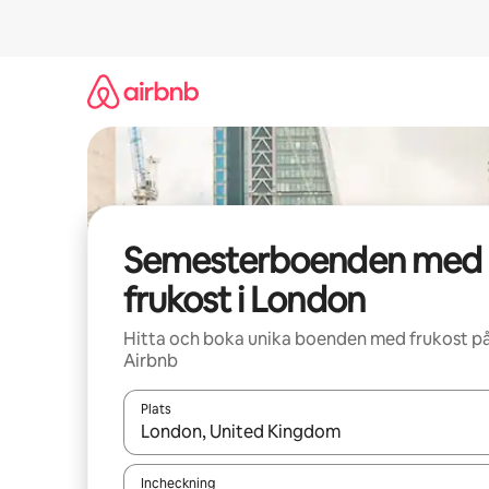
Hoppa
till
innehåll
Semesterboenden med
frukost i London
Hitta och boka unika boenden med frukost p
Airbnb
Plats
När resultaten är tillgängliga kan du navigera me
Incheckning