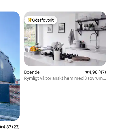
Gästfavorit
Populär gästfavorit
Boende
4,98 av 5 i genomsnit
4,98 (47)
Rymligt viktorianskt hem med 3 sovrum
Nunhead/Peckham
en
4,87 av 5 i genomsnittligt betyg, 23 omdömen
4,87 (23)