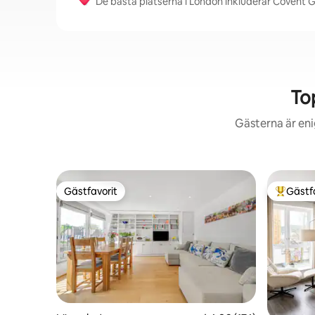
De bästa platserna i London inkluderar Covent
To
Gästerna är eni
Gästfavorit
Gästf
Gästfavorit
Populär 