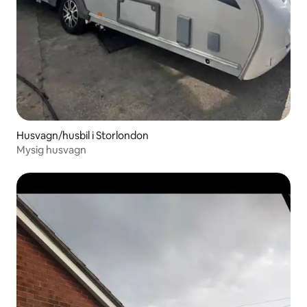
Husvagn/husbil i Storlondon
Mysig husvagn