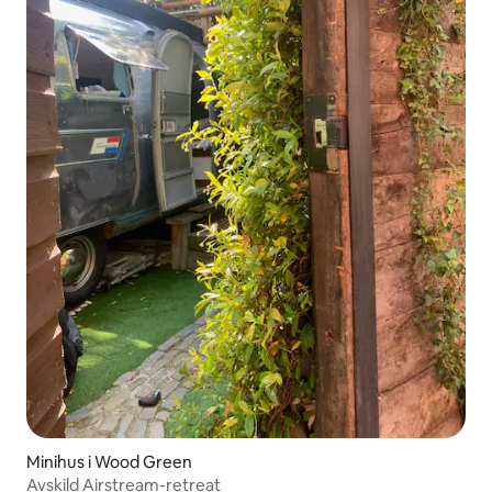
Minihus i Wood Green
Avskild Airstream-retreat