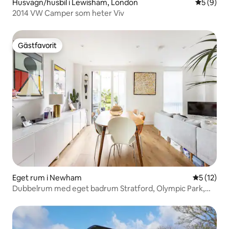
Husvagn/husbil i Lewisham, London
5 av 5 i 
5 (9)
2014 VW Camper som heter Viv
Gästfavorit
Gästfavorit
Eget rum i Newham
5 av 5 i g
5 (12)
Dubbelrum med eget badrum Stratford, Olympic Park,
London