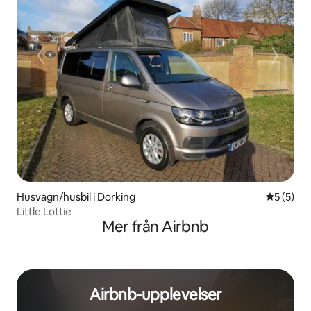
Husvagn/husbil i Dorking
5 av 5 i 
5 (5)
Little Lottie
Mer från Airbnb
Airbnb-upplevelser