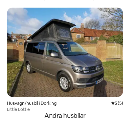
London
Husvagn/husbil i Dorking
5 av 5 i 
5 (5)
Little Lottie
Andra husbilar