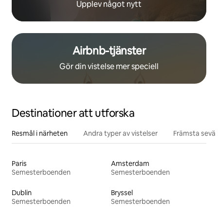
Upplev något nytt
Airbnb-tjänster
Gör din vistelse mer speciell
Destinationer att utforska
Resmål i närheten
Andra typer av vistelser
Främsta sevär
Paris
Amsterdam
Semesterboenden
Semesterboenden
Dublin
Bryssel
Semesterboenden
Semesterboenden