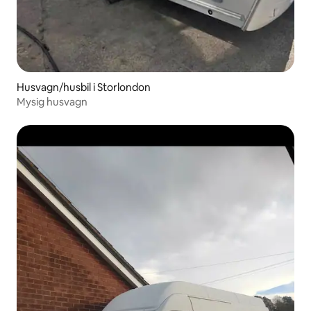
Husvagn/husbil i Storlondon
Mysig husvagn