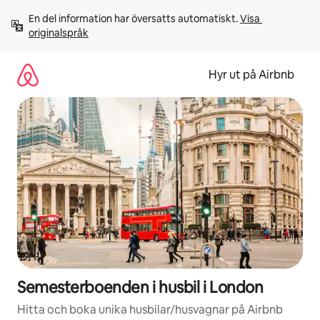
Hoppa
En del information har översatts automatiskt. 
Visa 
till
originalspråk
innehåll
Hyr ut på Airbnb
Semesterboenden i husbil i London
Hitta och boka unika husbilar/husvagnar på Airbnb