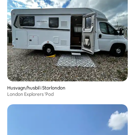
Husvagn/husbil i Storlondon
London Explorers 'Pod