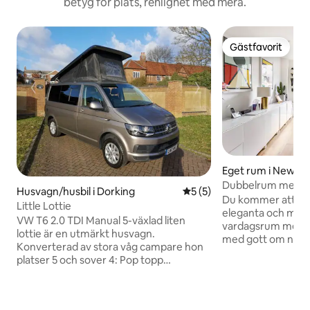
betyg för plats, renlighet med mera.
Gästfavorit
Gästfavorit
Eget rum i Newh
Dubbelrum med eg
Husvagn/husbil i Dorking
5 av 5 i genomsnittligt b
5 (5)
Olympic Park, Lo
Du kommer att äls
Little Lottie
eleganta och mod
VW T6 2.0 TDI Manual 5-växlad liten
vardagsrum med ö
lottie är en utmärkt husvagn.
med gott om naturli
Konverterad av stora våg campare hon
Queen Elizabeth O
platser 5 och sover 4: Pop topp
London Aquatics 
sovplatser 2 och rock 'n' roll säng
Copper Box och AB
sovplatser 2. *2-ring gashäll och handfat
London, zon 2. Det privata rummet är
*kyl / frys *svarta gardiner
det stora sovrum