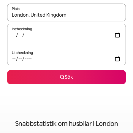
Plats
När resultaten är tillgängliga kan du navigera med upp- och ned
Incheckning
Utcheckning
Sök
Snabbstatistik om husbilar i London