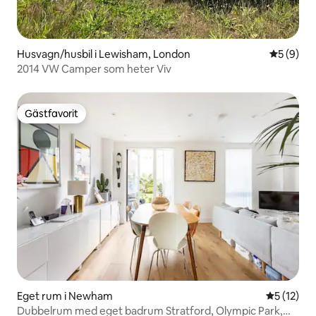
Husvagn/husbil i Lewisham, London
5 av 5 i 
5 (9)
2014 VW Camper som heter Viv
Gästfavorit
Gästfavorit
Eget rum i Newham
5 av 5 i g
5 (12)
Dubbelrum med eget badrum Stratford, Olympic Park,