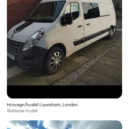
Husvagn/husbil i Lewisham, London
Stationär husbil