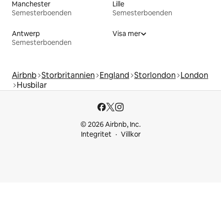
Manchester
Lille
Semesterboenden
Semesterboenden
Antwerp
Visa mer
Semesterboenden
Airbnb
Storbritannien
England
Storlondon
London
Husbilar
© 2026 Airbnb, Inc.
Integritet
Villkor