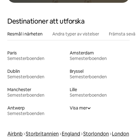
Destinationer att utforska
Resmål i närheten
Andra typer av vistelser
Främsta sevär
Paris
Amsterdam
Semesterboenden
Semesterboenden
Dublin
Bryssel
Semesterboenden
Semesterboenden
Manchester
Lille
Semesterboenden
Semesterboenden
Antwerp
Visa mer
Semesterboenden
Airbnb
Storbritannien
England
Storlondon
London