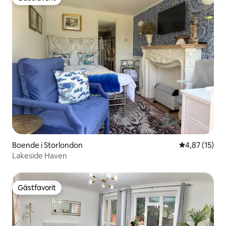
Gästfavorit
Boende i Storlondon
4,87 av 5 i g
4,87 (15)
Lakeside Haven
Gästfavorit
Gästfavorit