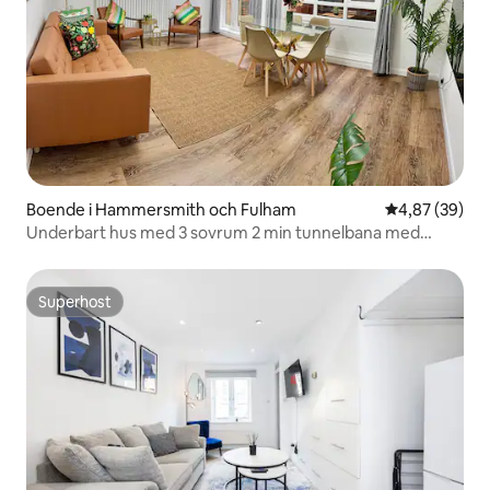
Boende i Hammersmith och Fulham
4,87 av 5 i g
4,87 (39)
Underbart hus med 3 sovrum 2 min tunnelbana med
parkering
Superhost
Superhost