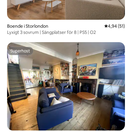
Boende i Storlondon
4,94 av 5 i g
4,94 (51)
Lyxigt 3 sovrum | Sängplatser för 8 | PS5 | O2
Superhost
Superhost