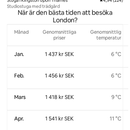
Stuga i Kingston upon Thames
4,94 av 5 i ge
4,94 (224)
Studiostuga med trädgård
När är den bästa tiden att besöka
London?
Månad
Genomsnittliga
Genomsnittlig
priser
temperatur
Jan.
1 437 kr SEK
6 °C
Feb.
1 456 kr SEK
6 °C
Mars
1 418 kr SEK
9 °C
Apr.
1 541 kr SEK
11 °C