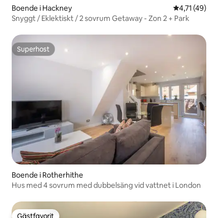
Boende i Hackney
4,71 av 5 i 
4,71 (49)
Snyggt / Eklektiskt / 2 sovrum Getaway - Zon 2 + Park
Superhost
Superhost
Boende i Rotherhithe
Hus med 4 sovrum med dubbelsäng vid vattnet i London
Gästfavorit