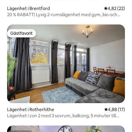
Lägenhet i Brentford
4,82 av 5 i g
4,82 (22)
20 % RABATT| Lyxig 2-rumslägenhet med gym, bio och
parkering
Gästfavorit
Gästfavorit
Lägenhet i Rotherhithe
4,88 av 5 i g
4,88 (17)
Lägenhet i zon 2 med 3 sovrum, balkong, 5 minuter till
Canada Water