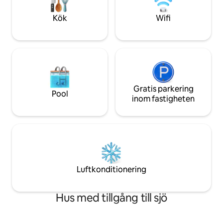
minuter från centrala London. Ett
sällsynt fynd på ett av Londons bästa
Kök
Wifi
ställen.
Gratis parkering
Pool
inom fastigheten
Luftkonditionering
Hus med tillgång till sjö