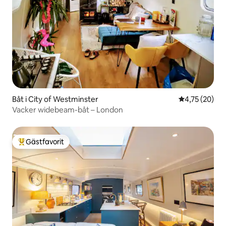
Båt i City of Westminster
4,75 av 5 i g
4,75 (20)
Vacker widebeam-båt – London
Gästfavorit
Populär gästfavorit