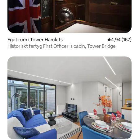
Eget rum i Tower Hamlets
4,94 av 5 i ge
4,94 (157)
Historiskt fartyg First Officer 's cabin, Tower Bridge