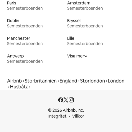
Paris
Amsterdam
Semesterboenden
Semesterboenden
Dublin
Bryssel
Semesterboenden
Semesterboenden
Manchester
Lille
Semesterboenden
Semesterboenden
Antwerp
Visa mer
Semesterboenden
Airbnb
Storbritannien
England
Storlondon
London
Husbåtar
© 2026 Airbnb, Inc.
Integritet
Villkor