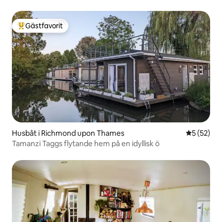
Gästfavorit
Populär gästfavorit
Husbåt i Richmond upon Thames
5 av 5 i g
5 (52)
Tamanzi Taggs flytande hem på en idyllisk ö