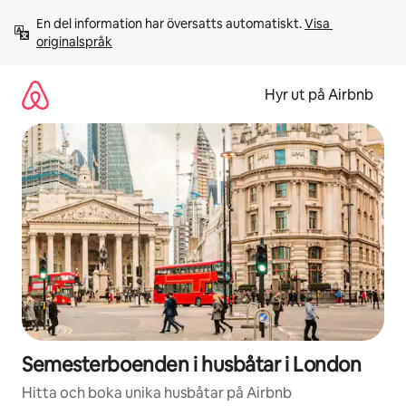
Hoppa
En del information har översatts automatiskt. 
Visa 
till
originalspråk
innehåll
Hyr ut på Airbnb
Semesterboenden i husbåtar i London
Hitta och boka unika husbåtar på Airbnb