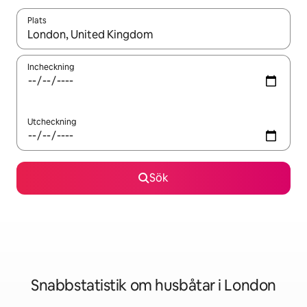
Plats
När resultaten är tillgängliga kan du navigera med upp- och ned
Incheckning
Utcheckning
Sök
Snabbstatistik om husbåtar i London