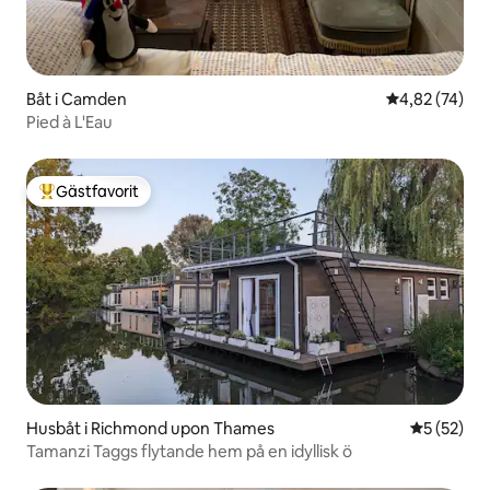
Båt i Camden
4,82 av 5 i g
4,82 (74)
Pied à L'Eau
Gästfavorit
Populär gästfavorit
Husbåt i Richmond upon Thames
5 av 5 i g
5 (52)
Tamanzi Taggs flytande hem på en idyllisk ö