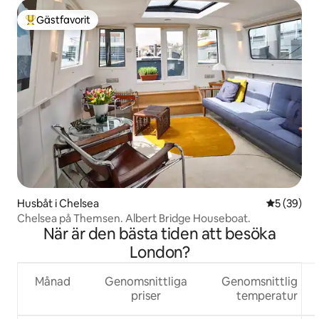
Gästfavorit
Populär gästfavorit
Husbåt i Chelsea
5 av 5 i g
5 (39)
Chelsea på Themsen. Albert Bridge Houseboat.
När är den bästa tiden att besöka
London?
Månad
Genomsnittliga
Genomsnittlig
priser
temperatur