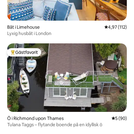
Båt i Limehouse
4,97 av 5 i ge
4,97 (112)
Lyxig husbåt i London
Gästfavorit
Populär gästfavorit
Ö i Richmond upon Thames
5 av 5 i g
5 (90)
Tulana Taggs – flytande boende på en idyllisk ö