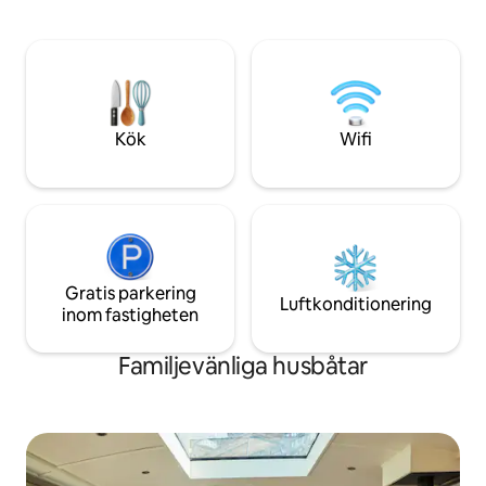
traditionell engelsk pråm. Hon har
Chelsea Embankme
utmärkta transportförbindelser och
kontrast. Vackert inredning designad av
ligger nära Londons parker, museer,
konstnärsägaren. 1
teatrar och restauranger. Den är perfekt
Mycket välutrustat
för en romantisk semester, en kulturell
Superhost!
upplevelse eller bara för att njuta av de
lokala barerna och kaféerna.
Kök
Wifi
Gratis parkering
Luftkonditionering
inom fastigheten
Familjevänliga husbåtar