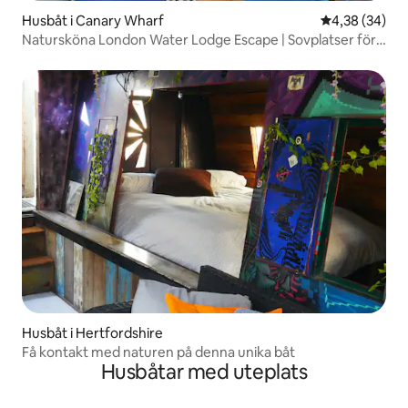
Husbåt i Canary Wharf
4,38 av 5 i g
4,38 (34)
Natursköna London Water Lodge Escape | Sovplatser för
6
Husbåt i Hertfordshire
Få kontakt med naturen på denna unika båt
Husbåtar med uteplats