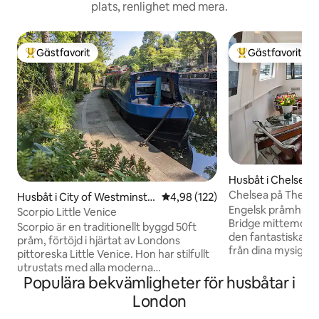
plats, renlighet med mera.
Gästfavorit
Gästfavorit
Populär gästfavorit
Populär gästfavor
Husbåt i Chelsea
Chelsea på Themse
Husbåt i City of Westminste
4,98 av 5 i genomsnittligt bet
4,98 (122)
Houseboat.
Engelsk pråmhusbå
r
Scorpio Little Venice
Bridge mittemot B
Scorpio är en traditionellt byggd 50ft
den fantastiska ut
pråm, förtöjd i hjärtat av Londons
från dina mysiga 
pittoreska Little Venice. Hon har stilfullt
stugor och mottag
utrustats med alla moderna
möjlighet att tillbrin
Populära bekvämligheter för husbåtar i
bekvämligheter, vilket återspeglar stilen
att bege sig ut st
på ett boutiquehotell, samtidigt som den
London
Thamesclipper-båt
behåller egenskaperna hos en
eller bussen/ taxin i slutet av piren på