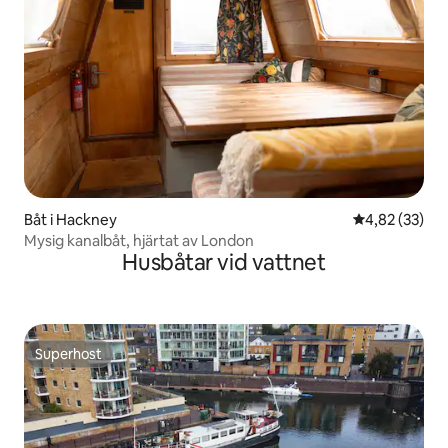
Båt i Hackney
4,82 av 5 i g
4,82 (33)
Mysig kanalbåt, hjärtat av London
Husbåtar vid vattnet
Superhost
Superhost