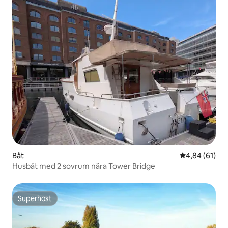
Båt
4,84 av 5 i g
4,84 (61)
Husbåt med 2 sovrum nära Tower Bridge
Superhost
Superhost