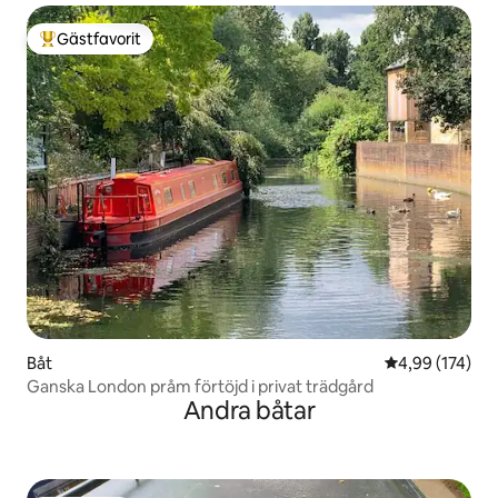
Gästfavorit
Populär gästfavorit
Båt
4,99 av 5 i ge
4,99 (174)
Ganska London pråm förtöjd i privat trädgård
Andra båtar