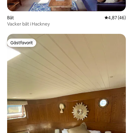
Båt
4,87 av 5 i g
4,87 (46)
Vacker båt i Hackney
Gästfavorit
Gästfavorit