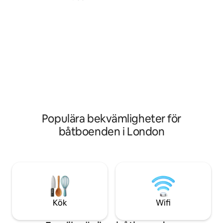
av The Times "bäst
förtöjd bredvid Kew Bridge, Richmond,
Hanwell har enkel ti
några minuters promenad från
London via den nya
världsberömda Kew Gardens och 35
Piccadilly & Central-linjer
minuter med tåg från centrala Londons
centralvärme, vede
Waterloo. Njut av ett bekvämt
kök, dusch, 2 toal
vardagsrum omgivet av naturen.
dubbelsängar och 
Seahorse är förtöjd på en säker ponton,
med ett rymligt däck och vacker utsikt.
Pittoreska Strand on the Green, med
pubar och utsikt över floden, ligger bara
5 minuter bort.
Populära bekvämligheter för
båtboenden i London
Kök
Wifi