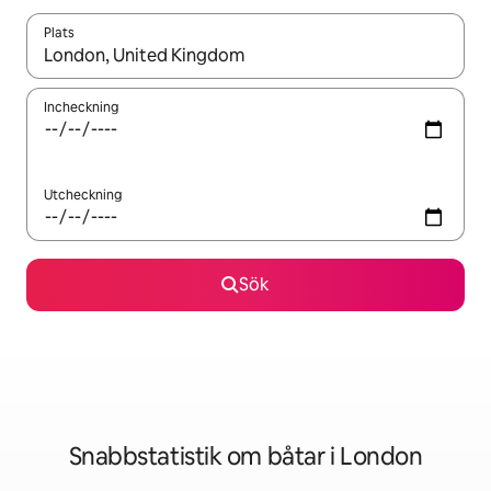
Plats
När resultaten är tillgängliga kan du navigera med upp- och ned
Incheckning
Utcheckning
Sök
Snabbstatistik om båtar i London