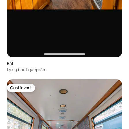
Båt
Lyxig boutiquepråm
Gästfavorit
Gästfavorit