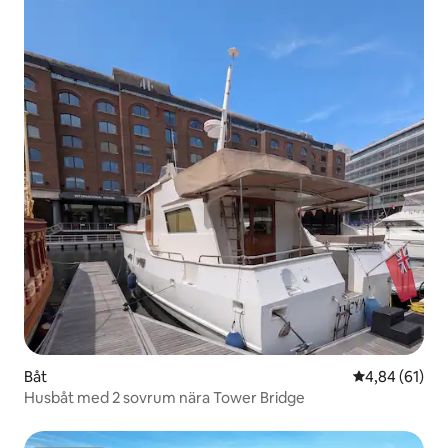
Båt
4,84 av 5 i g
4,84 (61)
Husbåt med 2 sovrum nära Tower Bridge