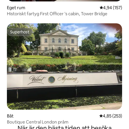
Eget rum
4,94 av 5 i ge
4,94 (157)
Historiskt fartyg First Officer 's cabin, Tower Bridge
Superhost
Superhost
Båt
4,85 av 5 i ge
4,85 (253)
Boutique Central London pråm
När är den bästa tiden att besöka