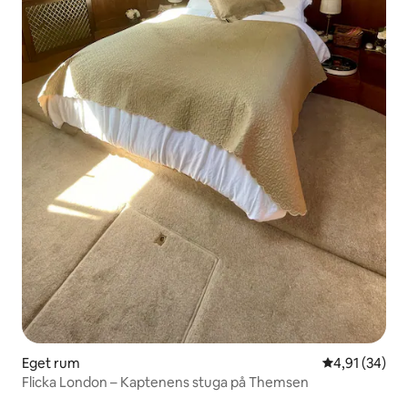
Eget rum
4,91 av 5 i g
4,91 (34)
Flicka London – Kaptenens stuga på Themsen