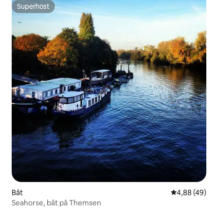
Superhost
Superhost
Båt
4,88 av 5 i g
4,88 (49)
Seahorse, båt på Themsen