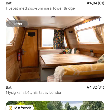
Båt
4,84 av 5 i g
4,84 (61)
Husbåt med 2 sovrum nära Tower Bridge
Superhost
Superhost
Båt
4,82 av 5 i g
4,82 (34)
Mysig kanalbåt, hjärtat av London
Gästfavorit