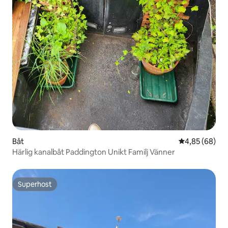
Båt
4,85 av 5 i g
4,85 (68)
Härlig kanalbåt Paddington Unikt Familj Vänner
Superhost
Superhost