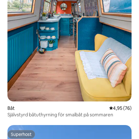
Båt
4,95 av 5 i g
4,95 (76)
Självstyrd båtuthyrning för smalbåt på sommaren
Superhost
Superhost