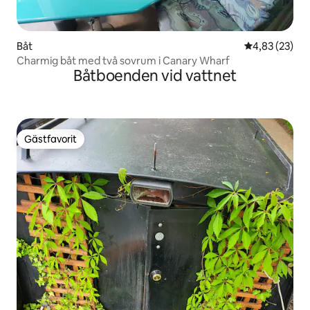
Båt
4,83 av 5 i g
4,83 (23)
Charmig båt med två sovrum i Canary Wharf
Båtboenden vid vattnet
Gästfavorit
Gästfavorit