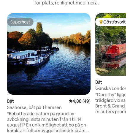
för plats, renlighet med mera.
Superhost
Gästfavorit
Superhost
Populär gästfavor
Båt
Ganska London prå
trädgård
"Dorothy" ligger fö
trädgård vid samm
Båt
4,88 av 5 i genomsnittligt be
4,88 (49)
Brent & Grand Union C
Seahorse, båt på Themsen
minuters promena
*Rabatterade datum på grund av
finns 11 parker, et
avbokning i sista minuten från 1 till 14
mikropub, chip sho
augusti!* En unik möjlighet att bo på en
bekvämligheter i Ha
karaktärsfull ombyggd holländsk pråm