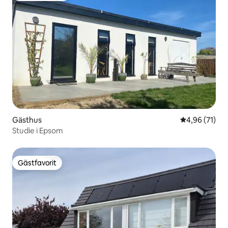
Gästhus
4,96 av 5 i g
4,96 (71)
Studie i Epsom
Gästfavorit
Gästfavorit