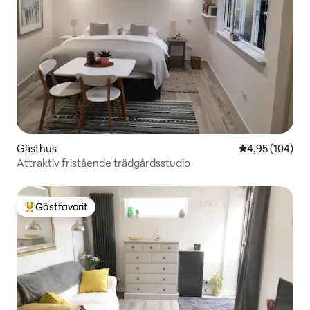
Gästhus
4,95 av 5 i ge
4,95 (104)
Attraktiv fristående trädgårdsstudio
Gästfavorit
Populär gästfavorit