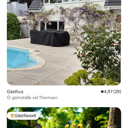
Gästhus
4,97 av 5 i g
4,97 (29)
Ö-gömställe vid Themsen
Gästfavorit
Populär gästfavorit