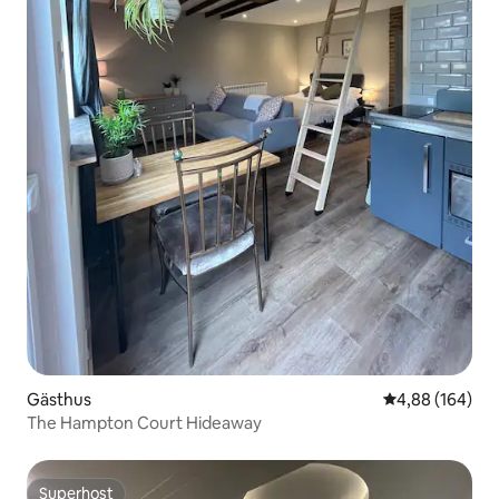
Gästhus
4,88 av 5 i ge
4,88 (164)
The Hampton Court Hideaway
Superhost