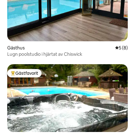
Gästhus
5 av 5 i 
5 (8)
Lugn poolstudio i hjärtat av Chiswick
Gästfavorit
Populär gästfavorit