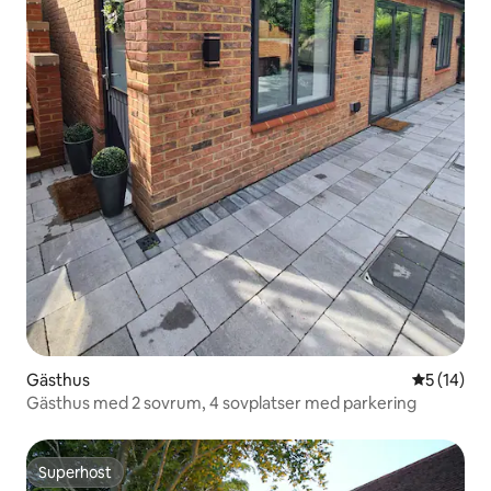
Gästhus
5 av 5 i g
5 (14)
Gästhus med 2 sovrum, 4 sovplatser med parkering
Superhost
Superhost