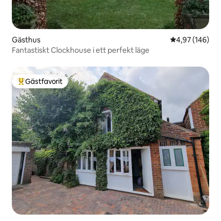
Gästhus
4,97 av 5 i ge
4,97 (146)
Fantastiskt Clockhouse i ett perfekt läge
Gästfavorit
Populär gästfavorit