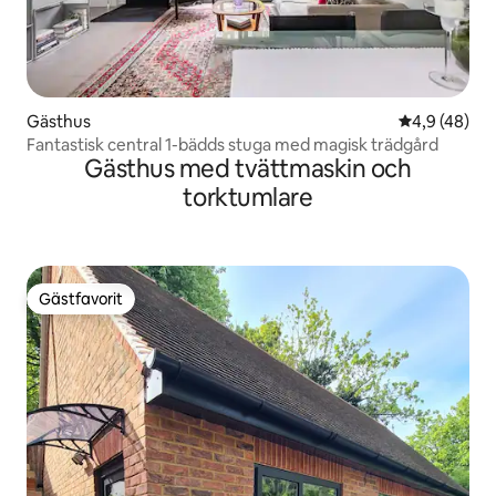
Gästhus
4,9 av 5 i g
4,9 (48)
Fantastisk central 1-bädds stuga med magisk trädgård
Gästhus med tvättmaskin och
torktumlare
Gästfavorit
Gästfavorit