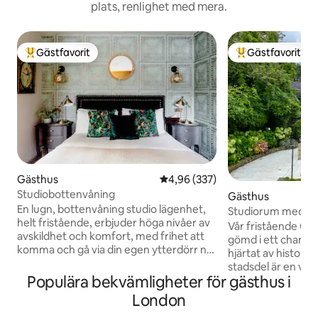
plats, renlighet med mera.
Gästfavorit
Gästfavorit
Populär gästfavorit
Populär gästfavor
Gästhus
4,96 av 5 i genomsnittligt bety
4,96 (337)
Studiobottenvåning
Gästhus
En lugn, bottenvåning studio lägenhet,
Studiorum med trä
helt fristående, erbjuder höga nivåer av
Village
Vår fristående Gar
avskildhet och komfort, med frihet att
gömd i ett charmi
komma och gå via din egen ytterdörr när
hjärtat av historiska 
som helst dag eller natt. Beläget i en
stadsdel är en väl
lugn, säker, lummig återvändsgränd i
Populära bekvämligheter för gästhus i
norra London och är
Cobham (kallat Storbritanniens Beverly
stanna kvar, snara
London
Hills!) som erbjuder: The Ivy, gastro
genom den. Studi
pubar, boutiquer, Waitrose och mer.