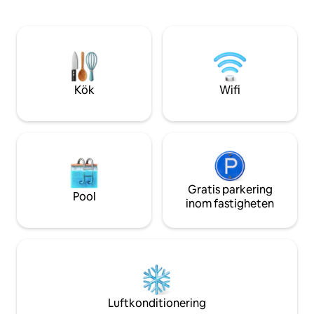
kvadratfot har all
Körning: 5 minuter till Oxshott station, 10
bekväm vistelse. Slappna av på kvällen
minuter till M25, 20 minuter till Guildford
med 55-tums HD-TV
(eller tåg). Flygplatser: Heathrow (10
Netflix och Amazon
miles), Gatwick (16 miles). Tåg till London
konfigurerade), ell
Waterloo: 35 minuter.
semiprivata utepla
kaffe bland gröns
Kök
Wifi
Gratis parkering
Pool
inom fastigheten
Luftkonditionering