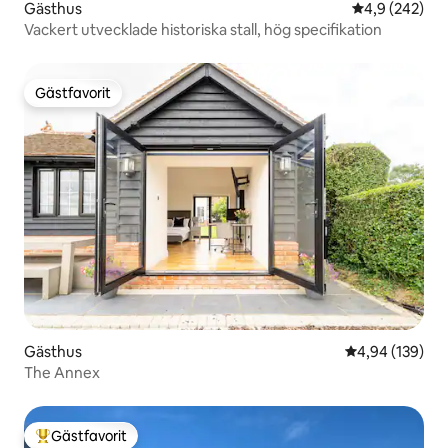
Gästhus
4,9 av 5 i ge
4,9 (242)
Vackert utvecklade historiska stall, hög specifikation
Gästfavorit
Gästfavorit
Gästhus
4,94 av 5 i ge
4,94 (139)
The Annex
Gästfavorit
Populär gästfavorit