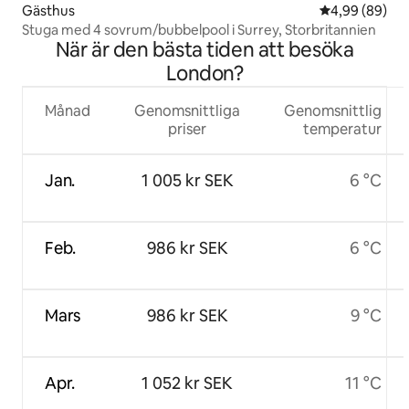
Gästhus
4,99 av 5 i g
4,99 (89)
Stuga med 4 sovrum/bubbelpool i Surrey, Storbritannien
När är den bästa tiden att besöka
London?
Månad
Genomsnittliga
Genomsnittlig
priser
temperatur
Jan.
1 005 kr SEK
6 °C
Feb.
986 kr SEK
6 °C
Mars
986 kr SEK
9 °C
Apr.
1 052 kr SEK
11 °C