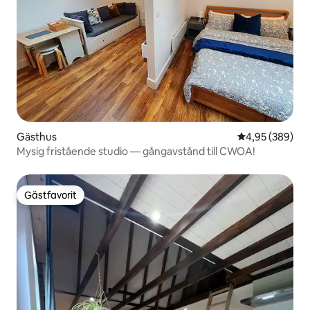
Gästhus
4,95 av 5 i ge
4,95 (389)
Mysig fristående studio — gångavstånd till CWOA!
Gästfavorit
Gästfavorit