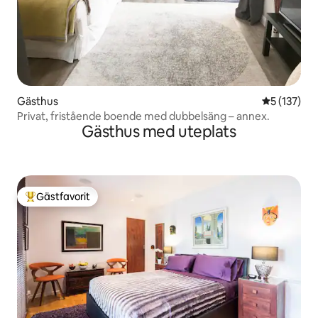
Gästhus
5 av 5 i ge
5 (137)
Privat, fristående boende med dubbelsäng – annex.
Gästhus med uteplats
Gästfavorit
Populär gästfavorit