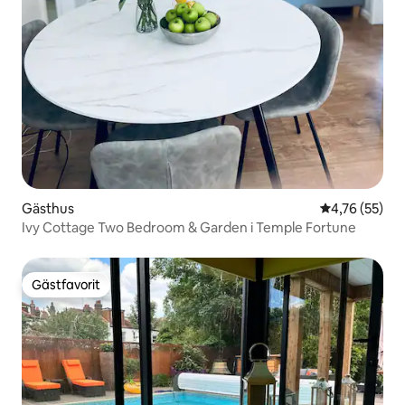
Gästhus
4,76 av 5 i g
4,76 (55)
Ivy Cottage Two Bedroom & Garden i Temple Fortune
Gästfavorit
Gästfavorit