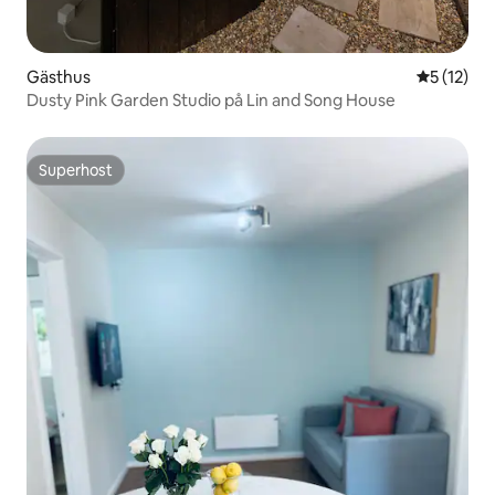
Gästhus
5 av 5 i g
5 (12)
Dusty Pink Garden Studio på Lin and Song House
Superhost
Superhost