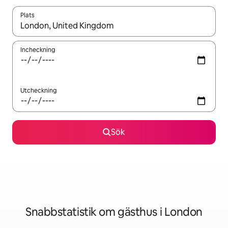
Plats
När resultaten är tillgängliga kan du navigera med upp- och ned
Incheckning
Utcheckning
Sök
Snabbstatistik om gästhus i London