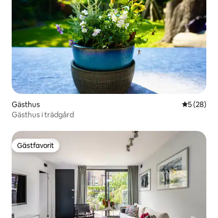
Gästhus
5 av 5 i g
5 (28)
Gästhus i trädgård
Gästfavorit
Gästfavorit