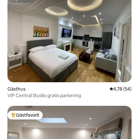
Superhost
Gästhus
4,78 av 5 i g
4,78 (54)
VIP Central Studio gratis parkering
Gästfavorit
Populär gästfavorit