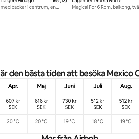
i Miguel Hidalgo
5 av 5 i genomsnittligt betyg, 13 omdöm
5 (13)
Lägenhet i Roma Norte
med badkar i centrum, en
Magical For 6 Rom, balkong, tv
n Polanco
skrivbord
tligt betyg, 39 omdömen
 är den bästa tiden att besöka Mexico C
Apr.
Maj
Juni
Juli
Aug.
607 kr
616 kr
730 kr
512 kr
512 kr
SEK
SEK
SEK
SEK
SEK
20 °C
20 °C
19 °C
18 °C
19 °C
Mer från Airbnb