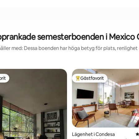
prankade semesterboenden i Mexico 
åller med: Dessa boenden har höga betyg för plats, renlighet
rit
Gästfavorit
rit
Populär gästfavorit
tligt betyg, 13 omdömen
Lägenhet i Condesa
4