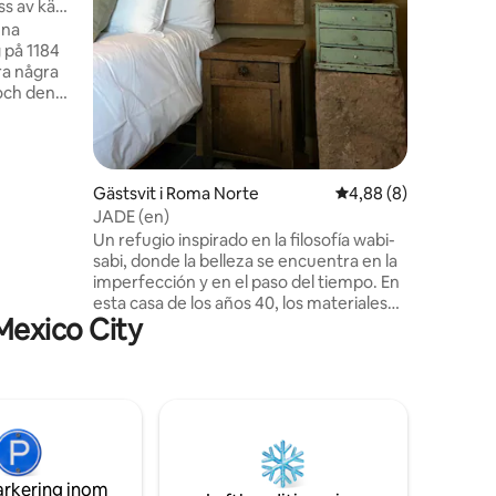
ss av känd
stor TV fö
nna
filmer. K
 på 1184
behöver.
ra några
kommer at
och den
rass på 13
 timmars
ad från
en
Gästsvit i Roma Norte
4,88 av 5 i genomsni
4,88 (8)
JADE (en)
Un refugio inspirado en la filosofía wabi-
 erkänd
sabi, donde la belleza se encuentra en la
t livliga
imperfección y en el paso del tiempo. En
esta casa de los años 40, los materiales
Mexico City
originales fueron preservados y
resaltados, dejando ver sus texturas,
grietas y huellas naturales que honran su
historia. El mobiliario se compone de
piezas únicas de una colección privada,
que aportan carácter, autenticidad y una
atmósfera íntima. Un espacio cálido, ideal
para descansar, contemplar y habitar la
arkering inom
calma.