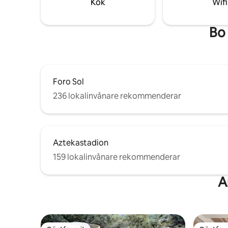
Kök
Wifi
minuters
Bo 
Foro Sol
236 lokalinvånare rekommenderar
Aztekastadion
159 lokalinvånare rekommenderar
A