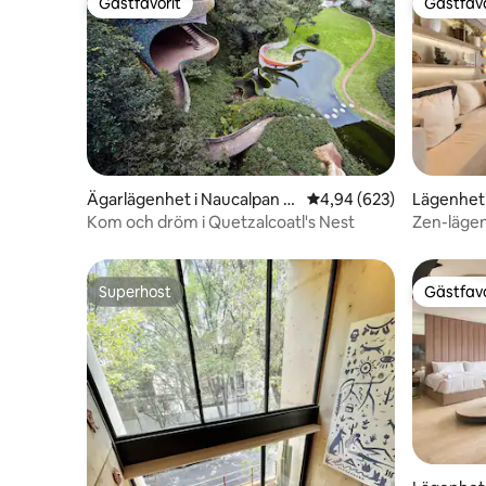
Gästfavorit
Gästfavo
Gästfavorit
Gästfavo
Ägarlägenhet i Naucalpan d
4,94 av 5 i genomsnitt
4,94 (623)
Lägenhet
e Juárez
Kom och dröm i Quetzalcoatl's Nest
Zen-läge
luftkondi
Superhost
Gästfavo
Superhost
Gästfavo