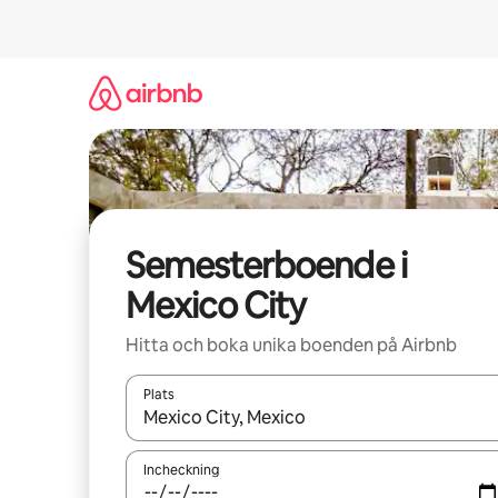
Hoppa
till
innehåll
Semesterboende i
Mexico City
Hitta och boka unika boenden på Airbnb
Plats
När resultaten är tillgängliga kan du navigera me
Incheckning