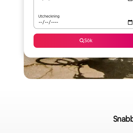
Utcheckning
Sök
Snabb