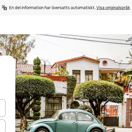
En del information har översatts automatiskt. 
Visa originalspråk
d upp- och nedåtpilarna eller utforska genom att trycka eller svepa.