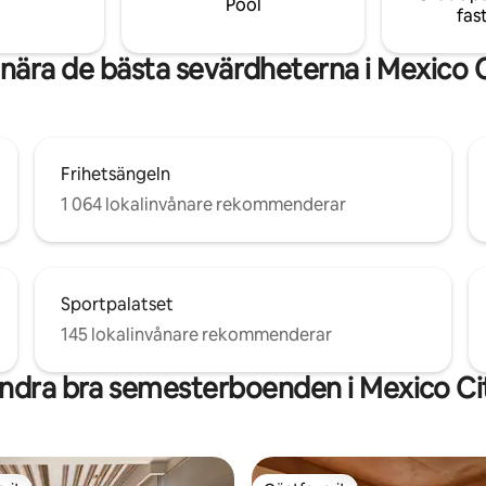
Pool
fas
 gångavstånd.
nära de bästa sevärdheterna i Mexico 
Frihetsängeln
1 064 lokalinvånare rekommenderar
Sportpalatset
145 lokalinvånare rekommenderar
ndra bra semesterboenden i Mexico Ci