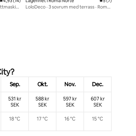
en
4,93 av 5 i genomsnittligt betyg, 14 omdömen
4,93 (14)
Lägenhet i Roma Norte
5 av 5 i genomsni
5 (7)
ättmaskin,
LoloDeco · 3 sovrum med terrass · Roma
Norte
ity?
Sep.
Okt.
Nov.
Dec.
531 kr
588 kr
597 kr
607 kr
SEK
SEK
SEK
SEK
18 °C
17 °C
16 °C
15 °C