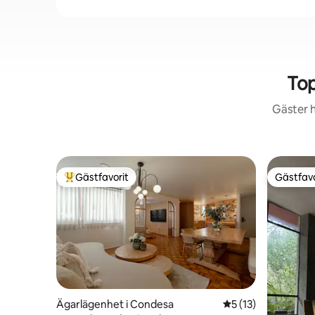
Top
Gäster h
Gästfavorit
Gästfavo
Populär gästfavorit
Gästfavo
Ägarlägenhet i Condesa
5 av 5 i genomsnit
5 (13)