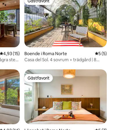
Gästfavorit
Gästfavorit
en
4,93 av 5 i genomsnittligt betyg, 15 omdömen
4,93 (15)
Boende i Roma Norte
5 av 5 i genomsni
5 (5)
ågra steg
Casa del Sol. 4 sovrum + trädgård | 8
gäster
Gästfavorit
Gästfavorit