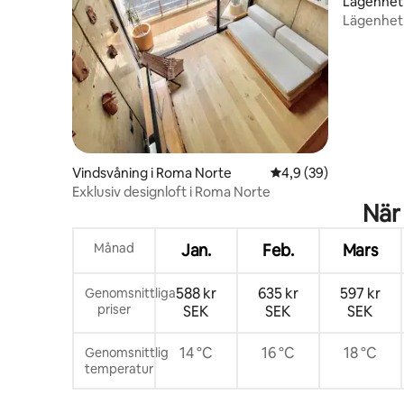
Lägenhet 
Lägenhet 
minut frå
Vindsvåning i Roma Norte
4,9 av 5 i genomsnit
4,9 (39)
Exklusiv designloft i Roma Norte
När
Månad
Jan.
Feb.
Mars
588 kr
635 kr
597 kr
Genomsnittliga
priser
SEK
SEK
SEK
14 °C
16 °C
18 °C
Genomsnittlig
temperatur