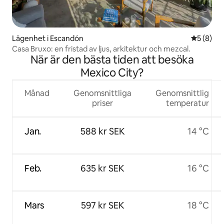
Lägenhet i Escandón
5 av 5 i 
5 (8)
Casa Bruxo: en fristad av ljus, arkitektur och mezcal.
När är den bästa tiden att besöka
Mexico City?
Månad
Genomsnittliga
Genomsnittlig
priser
temperatur
Jan.
588 kr SEK
14 °C
Feb.
635 kr SEK
16 °C
Mars
597 kr SEK
18 °C