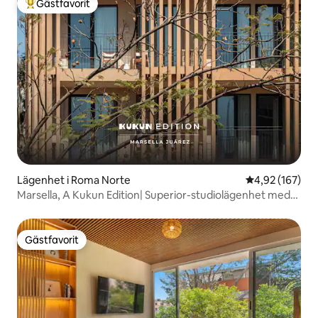
Gästfavorit
Populär gästfavorit
Lägenhet i Roma Norte
4,92 av 5 i ge
4,92 (167)
Marsella, A Kukun Edition| Superior-studiolägenhet med
balkong
Gästfavorit
Gästfavorit