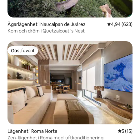
Ägarlägenhet i Naucalpan de Juárez
4,94 av 5 i ge
4,94 (623)
Kom och dröm i Quetzalcoatl's Nest
Gästfavorit
Gästfavorit
Lägenhet i Roma Norte
5 av 5 i g
5 (15)
Zen-lägenhet i Roma med luftkonditionering