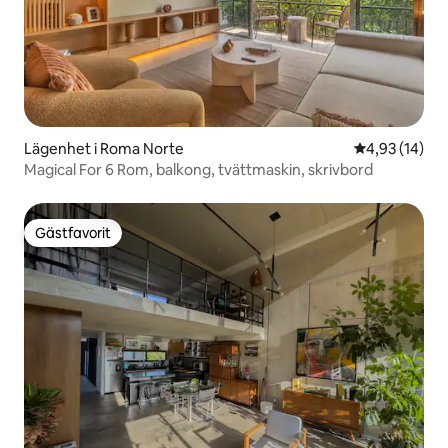
Lägenhet i Roma Norte
4,93 av 5 i g
4,93 (14)
Magical For 6 Rom, balkong, tvättmaskin, skrivbord
Gästfavorit
Gästfavorit