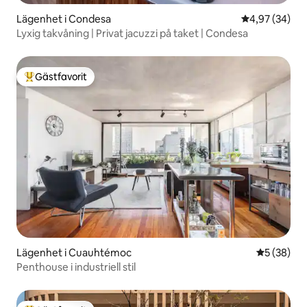
Lägenhet i Condesa
4,97 av 5 i g
4,97 (34)
Lyxig takvåning | Privat jacuzzi på taket | Condesa
Gästfavorit
Populär gästfavorit
Lägenhet i Cuauhtémoc
5 av 5 i g
5 (38)
Penthouse i industriell stil