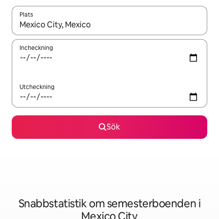
Plats
När resultaten är tillgängliga kan du navigera med upp- och ned
Incheckning
Utcheckning
Sök
Snabbstatistik om semesterboenden i
Mexico City