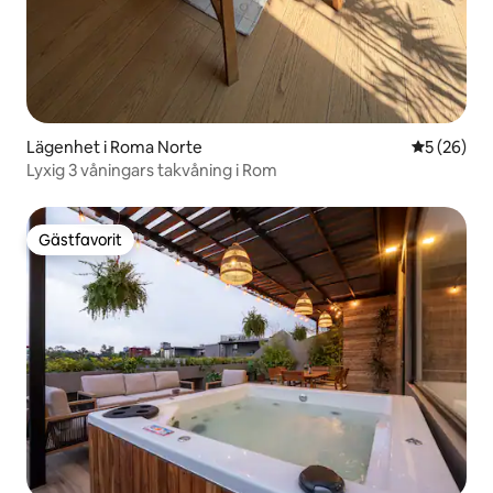
Lägenhet i Roma Norte
5 av 5 i g
5 (26)
Lyxig 3 våningars takvåning i Rom
Gästfavorit
Gästfavorit