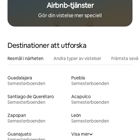
Airbnb-tjänster
Gör din vistelse mer speciell
Destinationer att utforska
Resmål i närheten
Andra typer av vistelser
Främsta sevär
Guadalajara
Puebla
Semesterboenden
Semesterboenden
Santiago de Querétaro
Acapulco
Semesterboenden
Semesterboenden
Zapopan
León
Semesterboenden
Semesterboenden
Guanajuato
Visa mer
Semesterboenden