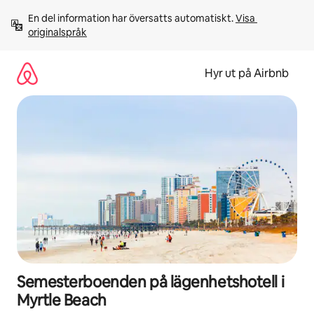
Hoppa
En del information har översatts automatiskt. 
Visa 
till
originalspråk
innehåll
Hyr ut på Airbnb
Semesterboenden på lägenhetshotell i
Myrtle Beach