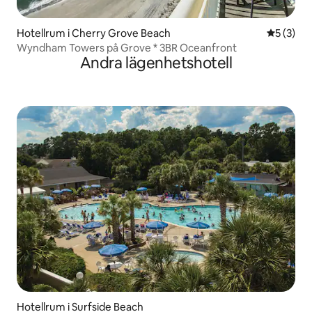
Hotellrum i Cherry Grove Beach
5 av 5 i 
5 (3)
Wyndham Towers på Grove * 3BR Oceanfront
Andra lägenhetshotell
Hotellrum i Surfside Beach