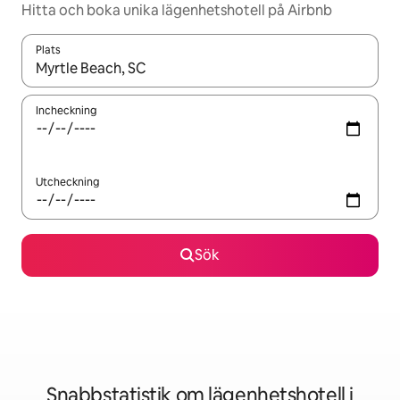
Hitta och boka unika lägenhetshotell på Airbnb
Plats
När resultaten är tillgängliga kan du navigera med upp- och ned
Incheckning
Utcheckning
Sök
Snabbstatistik om lägenhetshotell i