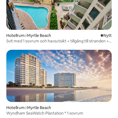
Hotellrum i Myrtle Beach
Nytt ställ
Nytt
Svit med 1 sovrum och havsutsikt + tillgång till stranden +
Lazy River
Hotellrum i Myrtle Beach
Wyndham SeaWatch Plantation * 1 sovrum