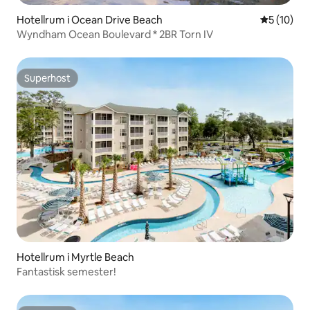
Hotellrum i Ocean Drive Beach
5 av 5 i g
5 (10)
Wyndham Ocean Boulevard * 2BR Torn IV
Superhost
Superhost
Hotellrum i Myrtle Beach
Fantastisk semester!