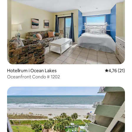
Hotellrum i Ocean Lakes
4,76 av 5 i g
4,76 (21)
Oceanfront Condo # 1202