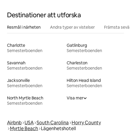
Destinationer att utforska
Resmål i närheten
Andra typer av vistelser
Främsta sevär
Charlotte
Gatlinburg
Semesterboenden
Semesterboenden
Savannah
Charleston
Semesterboenden
Semesterboenden
Jacksonville
Hilton Head Island
Semesterboenden
Semesterboenden
North Myrtle Beach
Visa mer
Semesterboenden
Airbnb
USA
South Carolina
Horry County
Myrtle Beach
Lägenhetshotell