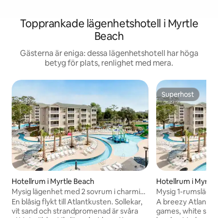
Topprankade lägenhetshotell i Myrtle
Beach
Gästerna är eniga: dessa lägenhetshotell har höga
betyg för plats, renlighet med mera.
Superhost
Superhost
Hotellrum i Myrtl
Hotellrum i Myrtle Beach
Mysig 1-rumslägen
Mysig lägenhet med 2 sovrum i charmiga
Beach
Myrtle Beach
A breezy Atlantic co
En blåsig flykt till Atlantkusten. Sollekar,
games, white sand
vit sand och strandpromenad är svåra