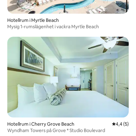
Hotellrum i Myrtle Beach
Mysig 1-rumslägenhet i vackra Myrtle Beach
Hotellrum i Cherry Grove Beach
4,4 av 5 i 
4,4 (5)
Wyndham Towers på Grove * Studio Boulevard