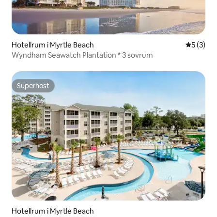
Hotellrum i Myrtle Beach
5 av 5 i 
5 (3)
Wyndham Seawatch Plantation * 3 sovrum
Superhost
Superhost
Hotellrum i Myrtle Beach