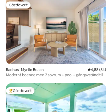
Gästfavorit
Gästfavorit
Radhus i Myrtle Beach
4,88 av 5 i g
4,88 (34)
Modernt boende med 2 sovrum + pool + gångavstånd till
stranden
Gästfavorit
Populär gästfavorit