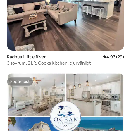
Radhus i Little River
4,93 av 5 i g
4,93 (29)
3 sovrum, 2 LR, Cooks Kitchen, djurvänligt
Superhost
Superhost