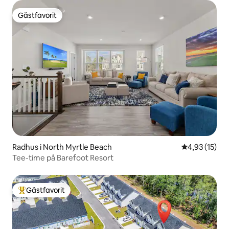
Gästfavorit
Gästfavorit
Radhus i North Myrtle Beach
4,93 av 5 i g
4,93 (15)
Tee-time på Barefoot Resort
Gästfavorit
Populär gästfavorit