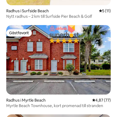
Radhus i Surfside Beach
5 av 5 i 
5 (11)
Nytt radhus – 2 km till Surfside Pier Beach & Golf
Gästfavorit
Gästfavorit
Radhus i Myrtle Beach
4,87 av 5 i g
4,87 (77)
Myrtle Beach Townhouse, kort promenad till stranden