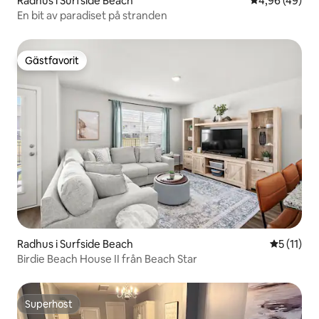
Radhus i Surfside Beach
4,96 av 5 i g
4,96 (49)
En bit av paradiset på stranden
Gästfavorit
Gästfavorit
Radhus i Surfside Beach
5 av 5 i 
5 (11)
Birdie Beach House II från Beach Star
Superhost
Superhost