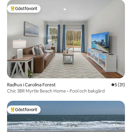
Gästfavorit
Populär gästfavorit
Radhus i Carolina Forest
5 av 5 i g
5 (31)
Chic 3BR Myrtle Beach Home • Pool och bakgård
Gästfavorit
Populär gästfavorit