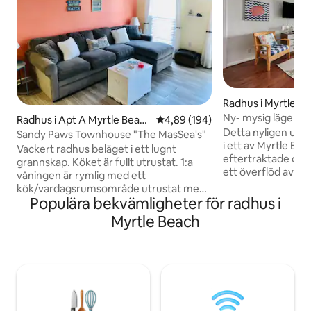
Radhus i Myrtle B
Ny- mysig lägenhe
Radhus i Apt A Myrtle Beac
4,89 av 5 i genomsnittligt bety
4,89 (194)
steg till stranden!
Detta nyligen upp
h
Sandy Paws Townhouse "The MasSea's"
i ett av Myrtle Be
Vackert radhus beläget i ett lugnt
eftertraktade omr
grannskap. Köket är fullt utrustat. 1:a
ett överflöd av sti
våningen är rymlig med ett
bekvämlighet. Du
kök/vardagsrumsområde utrustat med
fullständig tillgång
Populära bekvämligheter för radhus i
tvättmaskin/torktumlare, TV och
med 2 sovrum, 2 f
toalett. Luftmadrass i Q-storlek och en
Myrtle Beach
inklusive gratis par
skön mysig L-formad soffa. Uppför
poolen, bubbelpoo
spiraltrappan till en trevlig dubbelsäng
den vackra Atlant
med kingsize-säng, 2 enkelsängar,
steg bort, kommer 
badrum i full storlek och TV. Egen
själv bara några m
inhägnad uteplats med stolar för
Myrtle Beach mes
underhållning. Kabel-TV/smart-TV – 50
golfbanor, restaur
USD EXTRA HUSDJURSAVGIFT Hela