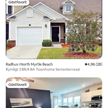
Gästfavorit
Gästfavorit
Radhus i North Myrtle Beach
4,96 av 5 i g
4,96 (28)
Rymligt 3 BR/4 BA Townhome Semesterresa!
Gästfavorit
Gästfavorit