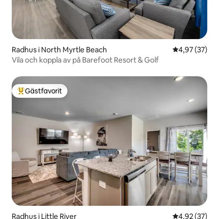
Radhus i North Myrtle Beach
4,97 av 5 i g
4,97 (37)
Vila och koppla av på Barefoot Resort & Golf
Gästfavorit
Populär gästfavorit
Radhus i Little River
4,92 av 5 i g
4,92 (37)