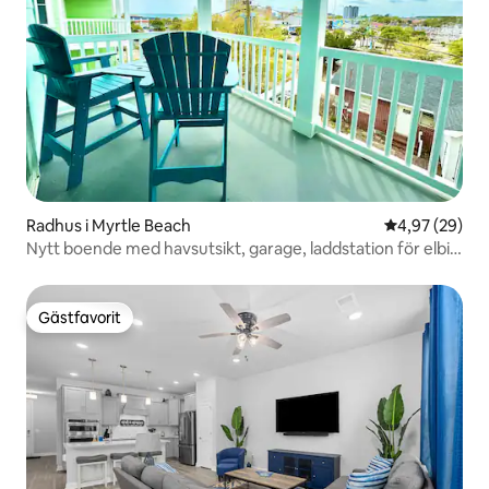
Radhus i Myrtle Beach
4,97 av 5 i g
4,97 (29)
Nytt boende med havsutsikt, garage, laddstation för elbil
och strandpromenad
Gästfavorit
Gästfavorit