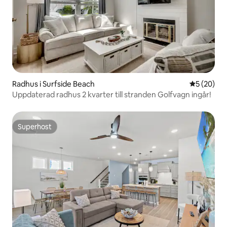
Radhus i Surfside Beach
5 av 5 i g
5 (20)
Uppdaterad radhus 2 kvarter till stranden Golfvagn ingår!
Superhost
Superhost