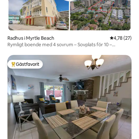
Radhus i Myrtle Beach
4,78 av 5 i g
4,78 (27)
Rymligt boende med 4 sovrum – Sovplats för 10 –
Gångväg till stranden – 7401
Gästfavorit
Populär gästfavorit