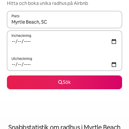
Hitta och boka unika radhus på Airbnb
Plats
När resultaten är tillgängliga kan du navigera med upp- och ned
Incheckning
Utcheckning
Sök
Snabbstatistik om radhus i Myrtle Beach