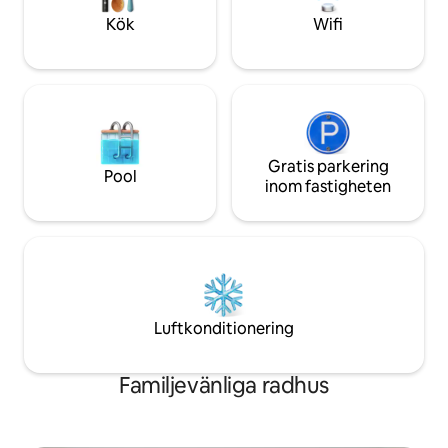
och underhållning
trädgården inhägnad, ingångsgrind till
Kök
Wifi
ytterdörren Bad av hundar i badkaret
debiteras extra.
Gratis parkering
Pool
inom fastigheten
Luftkonditionering
Familjevänliga radhus