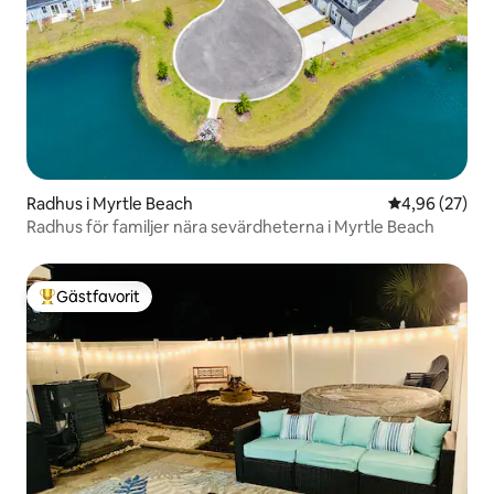
Radhus i Myrtle Beach
4,96 av 5 i g
4,96 (27)
Radhus för familjer nära sevärdheterna i Myrtle Beach
Gästfavorit
Populär gästfavorit