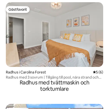
Gästfavorit
Gästfavorit
Radhus i Carolina Forest
5 av 5 i 
5 (6)
Radhus med 3 sovrum | Tillgång till pool, nära strand och
Radhus med tvättmaskin och
sevärdheter
torktumlare