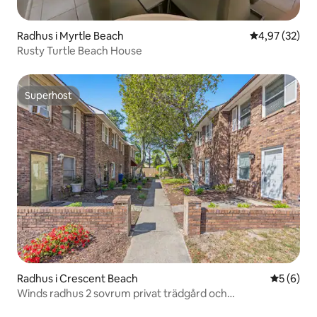
Radhus i Myrtle Beach
4,97 av 5 i g
4,97 (32)
Rusty Turtle Beach House
Superhost
Superhost
Radhus i Crescent Beach
5 av 5 i 
5 (6)
Winds radhus 2 sovrum privat trädgård och
strandpromenad