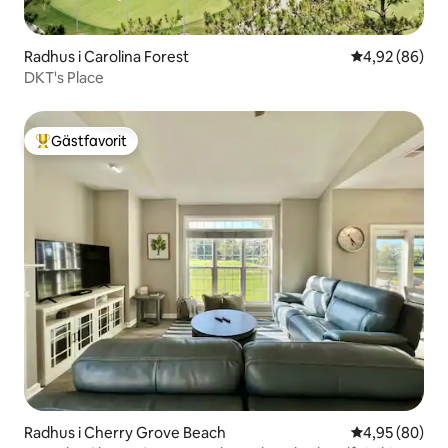
Radhus i Carolina Forest
4,92 av 5 i g
4,92 (86)
DKT's Place
Gästfavorit
Populär gästfavorit
Radhus i Cherry Grove Beach
4,95 av 5 i g
4,95 (80)