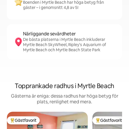
Boenden i Myrtle Beach har höga betyg från
gäster – i genomsnitt 4,8 av 5!
Närliggande sevärdheter
De bästa platserna i Myrtle Beach inkluderar
Myrtle Beach SkyWheel, Ripley's Aquarium of
Myrtle Beach och Myrtle Beach State Park
Topprankade radhus i Myrtle Beach
Gästerna är eniga: dessa radhus har höga betyg för
plats, renlighet med mera.
Gästfavorit
Gästfavorit
Populär gästfavorit
Populär gästfavor