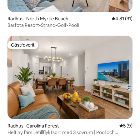
Radhus i North Myrtle Beach
4,81 av 5 i 
4,81 (31)
Barfota Resort-Strand-Golf-Pool!
Gästfavorit
Gästfavorit
Radhus i Carolina Forest
5 av 5 i 
5 (9)
Helt ny familjetillflyktsort med 3 sovrum | Pool och
bakgård