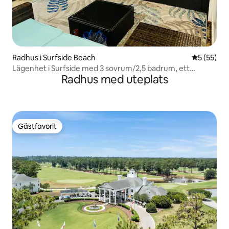
Radhus i Surfside Beach
5 av 5 i g
5 (55)
Lägenhet i Surfside med 3 sovrum/2,5 badrum, ett
Radhus med uteplats
kvarter från stranden!
Gästfavorit
Gästfavorit