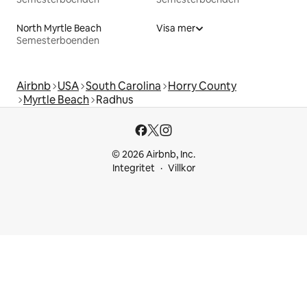
North Myrtle Beach
Visa mer
Semesterboenden
Airbnb
USA
South Carolina
Horry County
Myrtle Beach
Radhus
© 2026 Airbnb, Inc.
Integritet
Villkor