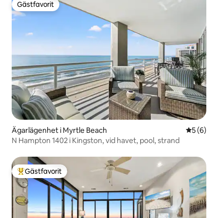
Gästfavorit
Gästfavorit
Ägarlägenhet i Myrtle Beach
5 av 5 i 
5 (6)
N Hampton 1402 i Kingston, vid havet, pool, strand
Gästfavorit
Populär gästfavorit