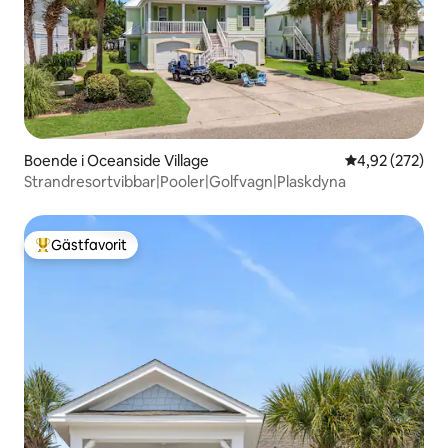
Boende i Oceanside Village
4,92 av 5 i ge
4,92 (272)
Strandresortvibbar|Pooler|Golfvagn|Plaskdyna
Gästfavorit
Populär gästfavorit