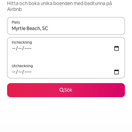
Hitta och boka unika boenden med badtunna på
Airbnb
Plats
När resultaten är tillgängliga kan du navigera med upp- och ned
Incheckning
Utcheckning
Sök