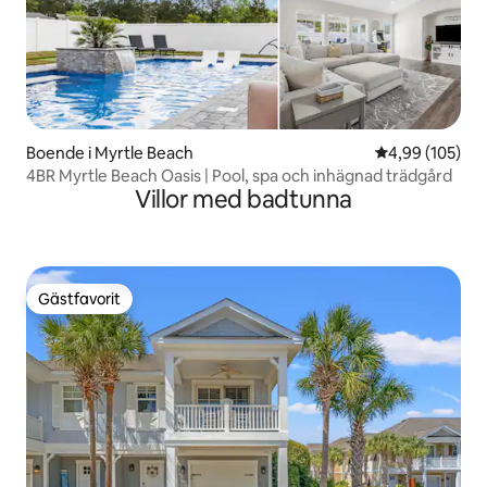
Boende i Myrtle Beach
4,99 av 5 i ge
4,99 (105)
4BR Myrtle Beach Oasis | Pool, spa och inhägnad trädgård
Villor med badtunna
Gästfavorit
Gästfavorit