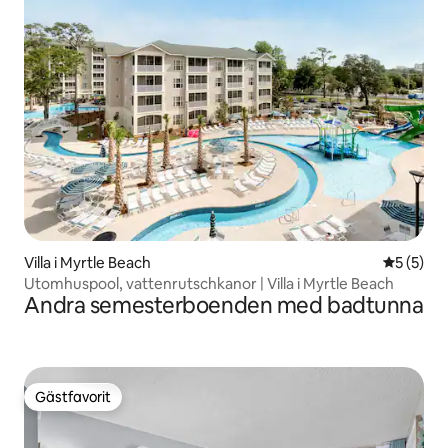
Villa i Myrtle Beach
5 av 5 i 
5 (5)
Utomhuspool, vattenrutschkanor | Villa i Myrtle Beach
Andra semesterboenden med badtunna
Gästfavorit
Gästfavorit