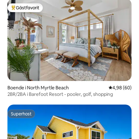
Gästfavorit
Populär gästfavorit
Boende i North Myrtle Beach
4,98 av 5 i g
4,98 (60)
2BR/2BA i Barefoot Resort - pooler, golf, shopping
Superhost
Superhost