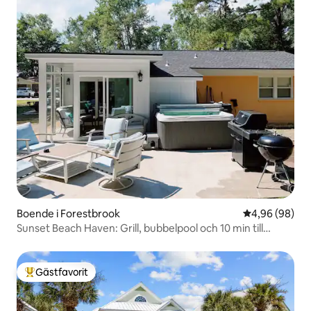
Boende i Forestbrook
4,96 av 5 i g
4,96 (98)
Sunset Beach Haven: Grill, bubbelpool och 10 min till
stranden!
Gästfavorit
Populär gästfavorit