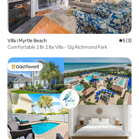
Villa i Myrtle Beach
5 av 5 i 
5 (3)
Comfortable 2 Br 2 Ba Villa - 12g Richmond Park
Gästfavorit
Populär gästfavorit