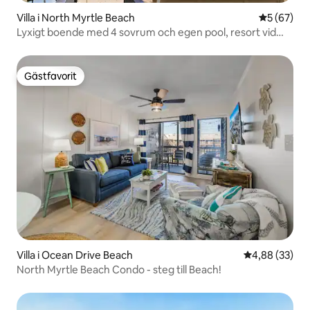
Villa i North Myrtle Beach
5 av 5 i g
5 (67)
Lyxigt boende med 4 sovrum och egen pool, resort vid
havet
Gästfavorit
Gästfavorit
Villa i Ocean Drive Beach
4,88 av 5 i g
4,88 (33)
North Myrtle Beach Condo - steg till Beach!