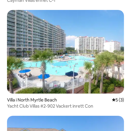
Cayman Villas enhet C-1
Villa i North Myrtle Beach
5 av 5 i 
5 (3)
Yacht Club Villas #2-902 Vackert inrett Con