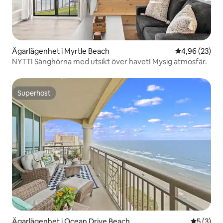
Ägarlägenhet i Myrtle Beach
4,96 av 5 i g
4,96 (23)
NYTT! Sänghörna med utsikt över havet! Mysig atmosfär.
Superhost
Superhost
Ägarlägenhet i Ocean Drive Beach
5 av 5 i 
5 (3)