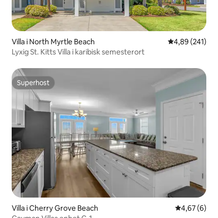
Villa i North Myrtle Beach
4,89 av 5 i ge
4,89 (241)
Lyxig St. Kitts Villa i karibisk semesterort
Superhost
Superhost
Villa i Cherry Grove Beach
4,67 av 5 i 
4,67 (6)