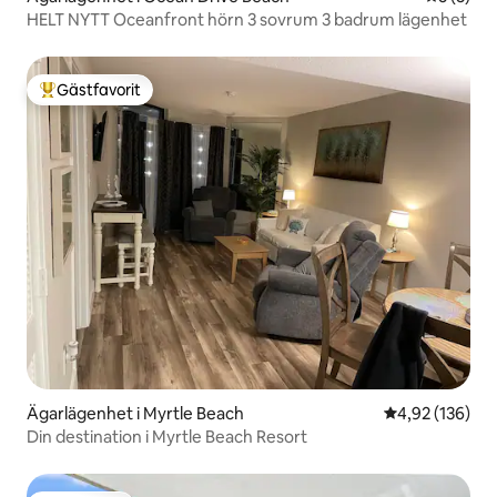
HELT NYTT Oceanfront hörn 3 sovrum 3 badrum lägenhet
Gästfavorit
Populär gästfavorit
Ägarlägenhet i Myrtle Beach
4,92 av 5 i ge
4,92 (136)
Din destination i Myrtle Beach Resort