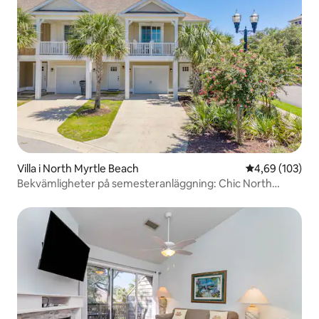
Villa i North Myrtle Beach
4,69 av 5 i ge
4,69 (103)
Bekvämligheter på semesteranläggning: Chic North
Myrtle Beach Condo!