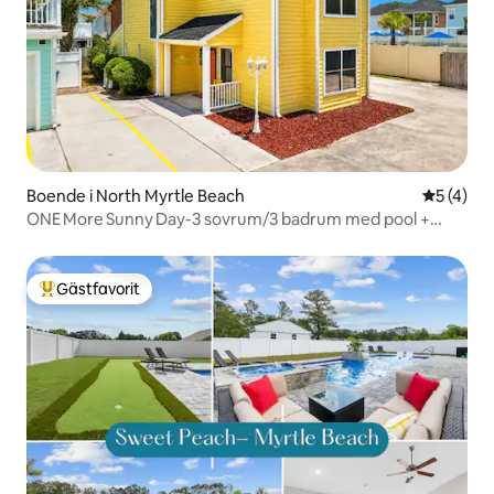
Boende i North Myrtle Beach
5 av 5 i 
5 (4)
ONE More Sunny Day-3 sovrum/3 badrum med pool +
badtunna – 11 sovplatser
Gästfavorit
Populär gästfavorit