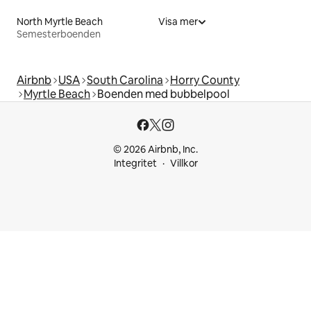
North Myrtle Beach
Visa mer
Semesterboenden
Airbnb
USA
South Carolina
Horry County
Myrtle Beach
Boenden med bubbelpool
© 2026 Airbnb, Inc.
Integritet
Villkor