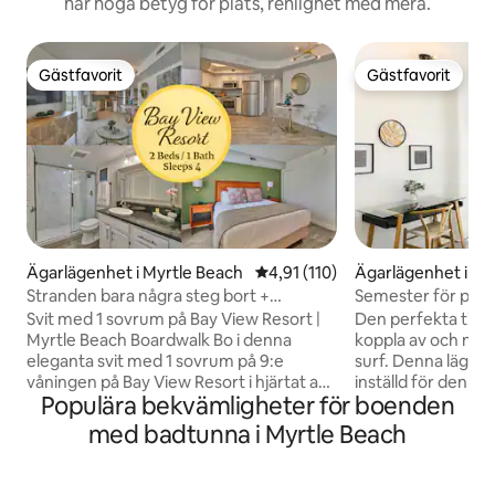
har höga betyg för plats, renlighet med mera.
Gästfavorit
Gästfavorit
Gästfavorit
Gästfavorit
Ägarlägenhet i Myrtle Beach
4,91 av 5 i genomsnittligt bet
4,91 (110)
Ägarlägenhet i My
Stranden bara några steg bort +
Semester för par 
strandpromenad | Bay View Resort
903 NT
Svit med 1 sovrum på Bay View Resort |
Den perfekta tillfl
Myrtle Beach Boardwalk Bo i denna
koppla av och njut
eleganta svit med 1 sovrum på 9:e
surf. Denna lägenhet på 9:e våningen är
våningen på Bay View Resort i hjärtat av
inställd för den per
Populära bekvämligheter för boenden
Myrtle Beach. Egen balkong med utsikt
tillhandahåller äve
över staden och solnedgången, fullt
avkoppling på stranden! 
med badtunna i Myrtle Beach
utrustat kök, tvättmaskin/torktumlare
Resort North Towe
och 55-tums Smart-TV. Beläget direkt
Renoverad - Havsu
vid strandpromenaden, bara några steg
- King-säng - Fullt 