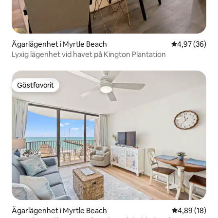
Ägarlägenhet i Myrtle Beach
4,97 av 5 i g
4,97 (36)
Lyxig lägenhet vid havet på Kington Plantation
Gästfavorit
Gästfavorit
Ägarlägenhet i Myrtle Beach
4,89 av 5 i g
4,89 (18)