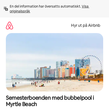
Hoppa
En del information har översatts automatiskt. 
Visa 
till
originalspråk
innehåll
Hyr ut på Airbnb
Semesterboenden med bubbelpool i
Myrtle Beach