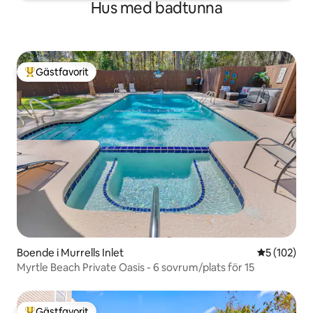
Hus med badtunna
Gästfavorit
Populär gästfavorit
Boende i Murrells Inlet
5 av 5 i ge
5 (102)
Myrtle Beach Private Oasis - 6 sovrum/plats för 15
Gästfavorit