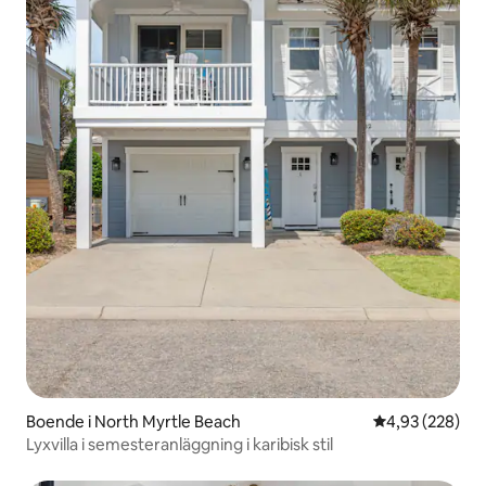
Boende i North Myrtle Beach
4,93 av 5 i ge
4,93 (228)
Lyxvilla i semesteranläggning i karibisk stil