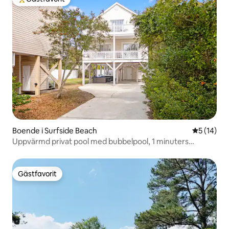
Populär gästfavorit
Boende i Surfside Beach
5 av 5 i g
5 (14)
Uppvärmd privat pool med bubbelpool, 1 minuters
promenad till stranden
Gästfavorit
Gästfavorit