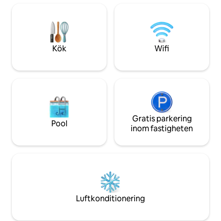
från stranden, restauranger och
vid poolen - Restaurang -24 timmars
Starbucks. Njut av semesterortens
butik - Pooler, bubbelbad och lata floder
bekvämligheter, inklusive en lugn flod,
- Gratis parkering. 
inomhuspool, bubbelbad och
green - Corn hole - På stranden!! 
fitnesscenter. Några minuter från
rekommenderar res
Kök
Wifi
SkyWheel, Broadway at the Beach,
skydda din semest
Topgolf, shopping, restauranger och
sevärdheter.
Gratis parkering
Pool
inom fastigheten
Luftkonditionering