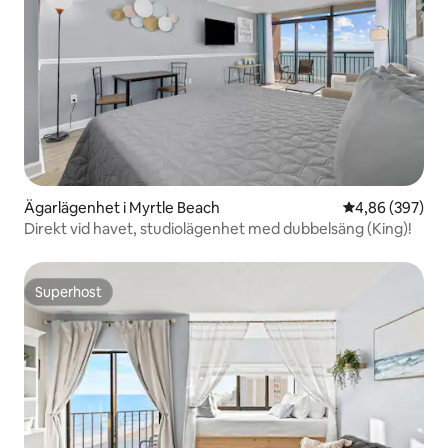
Ägarlägenhet i Myrtle Beach
4,86 av 5 i ge
4,86 (397)
Direkt vid havet, studiolägenhet med dubbelsäng (King)!
Superhost
Superhost