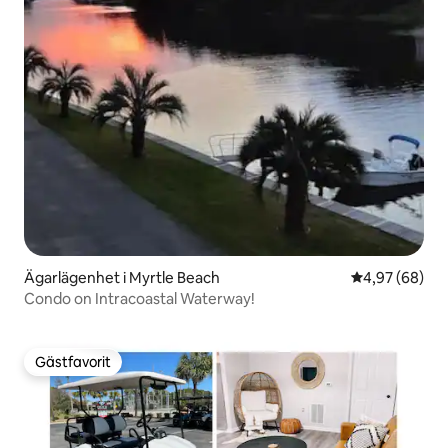
Ägarlägenhet i Myrtle Beach
4,97 av 5 i g
4,97 (68)
Condo on Intracoastal Waterway!
Gästfavorit
Gästfavorit