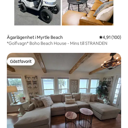
Ägarlägenhet i Myrtle Beach
4,91 av 5 i ge
4,91 (100)
*Golfvagn* Boho Beach House - Mins till STRANDEN
Gästfavorit
Gästfavorit