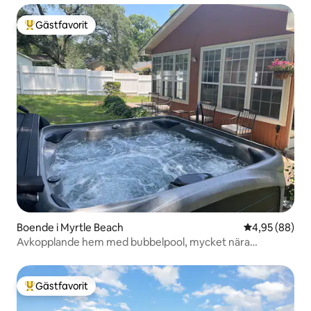
Gästfavorit
Populär gästfavorit
Boende i Myrtle Beach
4,95 av 5 i g
4,95 (88)
Avkopplande hem med bubbelpool, mycket nära
stranden
Gästfavorit
Populär gästfavorit