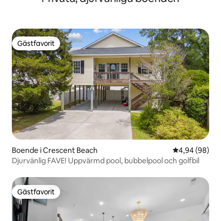
Gästfavorit
Gästfavorit
Boende i Crescent Beach
4,94 av 5 i g
4,94 (98)
Djurvänlig FAVE! Uppvärmd pool, bubbelpool och golfbil
Gästfavorit
Gästfavorit