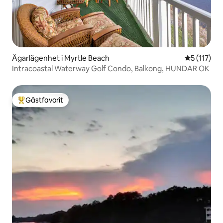
Ägarlägenhet i Myrtle Beach
5 av 5 i g
5 (117)
Intracoastal Waterway Golf Condo, Balkong, HUNDAR OK
Gästfavorit
Populär gästfavorit