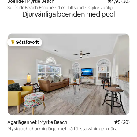
Boende i Myrtle Beach
4,93 av 5 i g
4,93 (30)
SurfsideBeach Escape ~ 1 mil till sand ~ Cykelvänlig
Djurvänliga boenden med pool
Gästfavorit
Populär gästfavorit
Ägarlägenhet i Myrtle Beach
5 av 5 i g
5 (20)
Mysig och charmig lägenhet på första våningen nära
stranden!