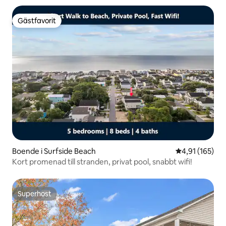
Gästfavorit
Gästfavorit
Boende i Surfside Beach
4,91 av 5 i ge
4,91 (165)
Kort promenad till stranden, privat pool, snabbt wifi!
Superhost
Superhost