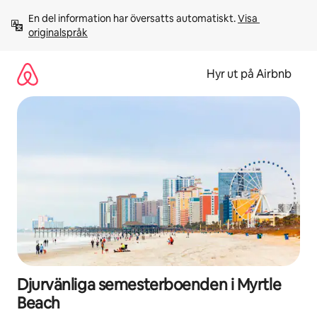
Hoppa
En del information har översatts automatiskt. 
Visa 
till
originalspråk
innehåll
Hyr ut på Airbnb
Djurvänliga semesterboenden i Myrtle
Beach