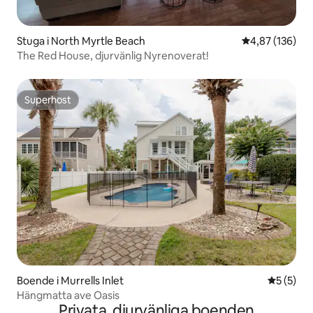
Stuga i North Myrtle Beach
4,87 av 5 i ge
4,87 (136)
The Red House, djurvänlig Nyrenoverat!
Superhost
Superhost
Boende i Murrells Inlet
5 av 5 i 
5 (5)
Hängmatta ave Oasis
Privata, djurvänliga boenden