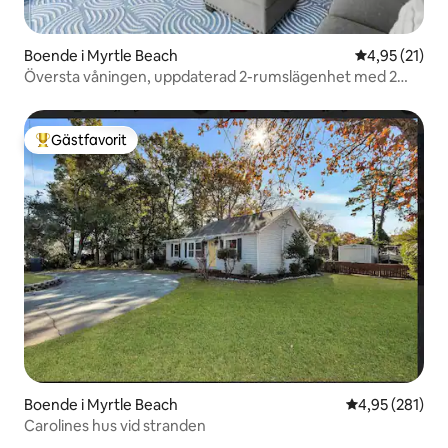
Boende i Myrtle Beach
4,95 av 5 i g
4,95 (21)
Översta våningen, uppdaterad 2-rumslägenhet med 2
badrum!
Gästfavorit
Populär gästfavorit
Boende i Myrtle Beach
4,95 av 5 i ge
4,95 (281)
Carolines hus vid stranden