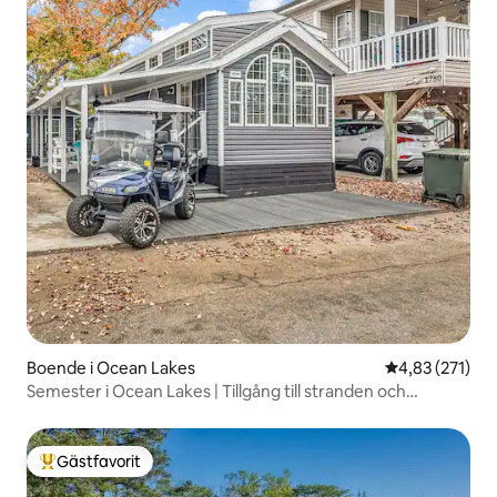
Boende i Ocean Lakes
4,83 av 5 i ge
4,83 (271)
Semester i Ocean Lakes | Tillgång till stranden och
utomhus-TV
Gästfavorit
Populär gästfavorit