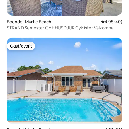
Boende i Myrtle Beach
4,98 av 5 i g
4,98 (40)
STRAND Semester Golf HUSDJUR Cyklister Välkomna
Inhägnad trädgård
Gästfavorit
Gästfavorit