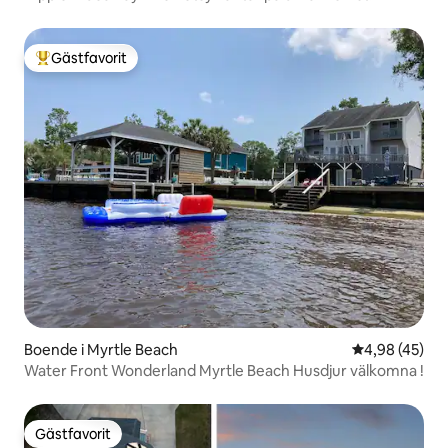
Gästfavorit
Populär gästfavorit
Boende i Myrtle Beach
4,98 av 5 i g
4,98 (45)
Water Front Wonderland Myrtle Beach Husdjur välkomna !
Gästfavorit
Gästfavorit