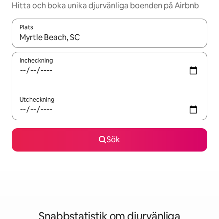
Hitta och boka unika djurvänliga boenden på Airbnb
Plats
När resultaten är tillgängliga kan du navigera med upp- och ned
Incheckning
Utcheckning
Sök
Snabbstatistik om djurvänliga