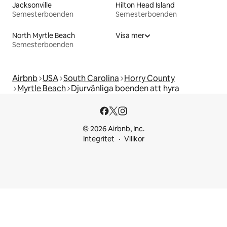
Jacksonville
Hilton Head Island
Semesterboenden
Semesterboenden
North Myrtle Beach
Visa mer
Semesterboenden
Airbnb
USA
South Carolina
Horry County
Myrtle Beach
Djurvänliga boenden att hyra
© 2026 Airbnb, Inc.
Integritet
Villkor