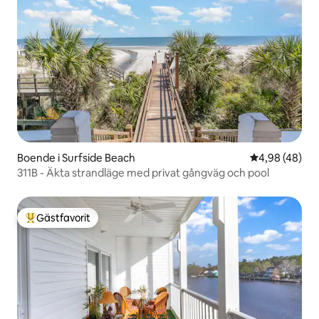
Boende i Surfside Beach
4,98 av 5 i g
4,98 (48)
311B - Äkta strandläge med privat gångväg och pool
Gästfavorit
Populär gästfavorit