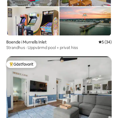
Boende i Murrells Inlet
5 av 5 i g
5 (34)
Strandhus · Uppvärmd pool + privat hiss
Gästfavorit
Populär gästfavorit