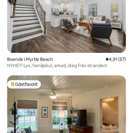
Boende i Myrtle Beach
4,91 av 5 i g
4,91 (57)
NYHET! Lyx, familjekul, arkad, steg från stranden!
Gästfavorit
Populär gästfavorit