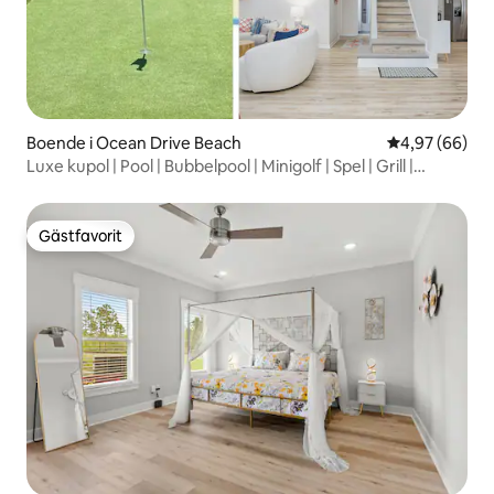
Boende i Ocean Drive Beach
4,97 av 5 i g
4,97 (66)
Luxe kupol | Pool | Bubbelpool | Minigolf | Spel | Grill |
Husdjur
Gästfavorit
Gästfavorit