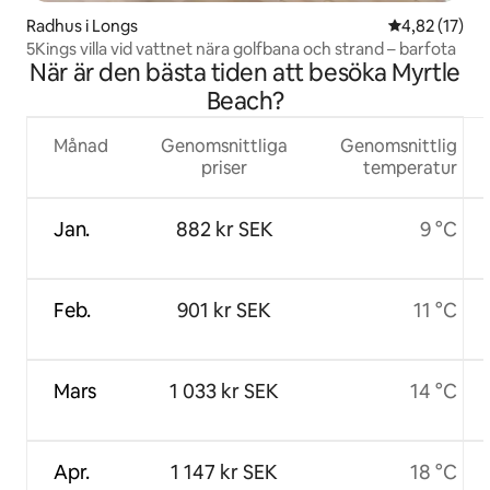
Radhus i Longs
4,82 av 5 i g
4,82 (17)
5Kings villa vid vattnet nära golfbana och strand – barfota
När är den bästa tiden att besöka Myrtle
Beach?
Månad
Genomsnittliga
Genomsnittlig
priser
temperatur
Jan.
882 kr SEK
9 °C
Feb.
901 kr SEK
11 °C
Mars
1 033 kr SEK
14 °C
Apr.
1 147 kr SEK
18 °C