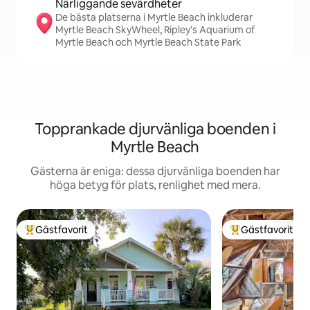
Närliggande sevärdheter
De bästa platserna i Myrtle Beach inkluderar
Myrtle Beach SkyWheel, Ripley's Aquarium of
Myrtle Beach och Myrtle Beach State Park
Topprankade djurvänliga boenden i
Myrtle Beach
Gästerna är eniga: dessa djurvänliga boenden har
höga betyg för plats, renlighet med mera.
Gästfavorit
Gästfavorit
Populär gästfavorit
Populär gästfavor