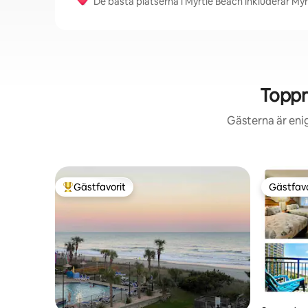
De bästa platserna i Myrtle Beach inkluderar My
Toppr
Gästerna är eni
Gästfavorit
Gästfavo
Populär gästfavorit
Gästfavo