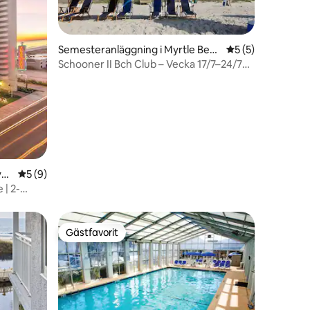
Semesteranläggning i Myrtle Beac
5 av 5 i genomsni
5 (5)
h
Schooner II Bch Club – Vecka 17/7–24/7
en
199 USD per
rtl
5 av 5 i genomsnittligt betyg, 9 omdömen
5 (9)
| 2-
Gästfavorit
Gästfavorit