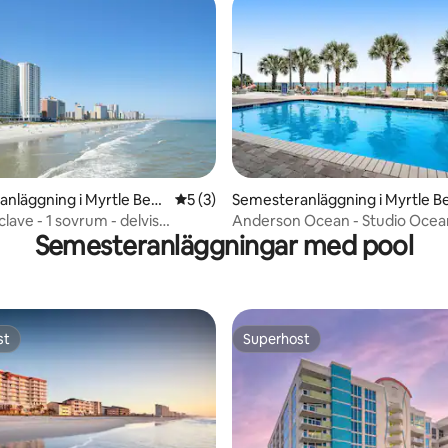
nläggning i Myrtle Beac
5 av 5 i genomsnittligt betyg, 3 omdöm
5 (3)
Semesteranläggning i Myrtle B
tligt betyg, 77 omdömen
h
lave - 1 sovrum - delvis
Anderson Ocean - Studio Oce
Semesteranläggningar med pool
t
View
st
Superhost
st
Superhost