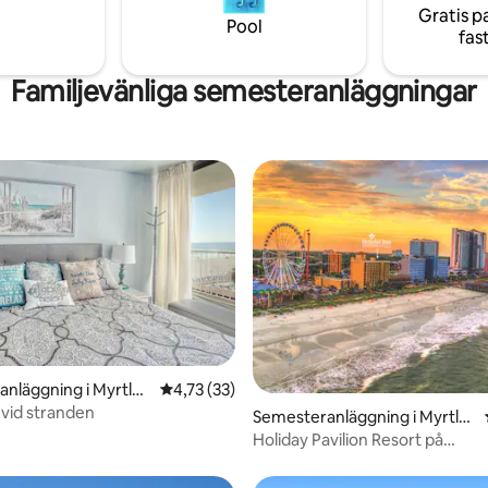
Gratis p
till stranden. Fråga om vår
Pool
fas
smekmånad/jubileumspaket vi 
Familjevänliga semesteranläggningar
ttligt betyg, 7 omdömen
nläggning i Myrtle
4,73 av 5 i genomsnittligt betyg, 33 omdöm
4,73 (33)
vid stranden
Semesteranläggning i Myrtle
Beach
Holiday Pavilion Resort på
strandpromenaden