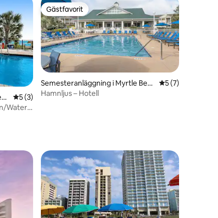
Gästfavorit
Gästfavorit
Semesteranläggning i Myrtle Beac
5 av 5 i genomsni
5 (7)
h
Hamnljus – Hotell
en
eac
5 av 5 i genomsnittligt betyg, 3 omdömen
5 (3)
an/Water