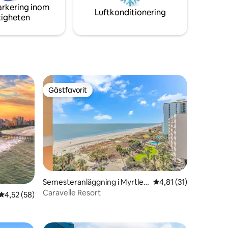
arkering inom
Luftkonditionering
tigheten
erbjuder.
Gästfavorit
Gästfavorit
en
Semesteranläggning i Myrtle
4,81 av 5 i genomsni
4,81 (31)
Beach
Caravelle Resort
4,52 av 5 i genomsnittligt betyg, 58 omdömen
4,52 (58)