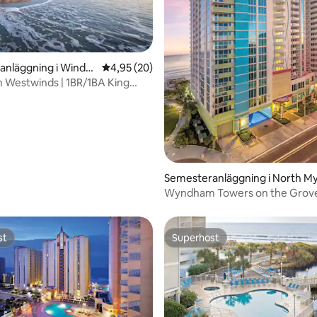
tligt betyg, 20 omdömen
anläggning i Windy
4,95 av 5 i genomsnittligt betyg, 20 omdöm
4,95 (20)
Westwinds | 1BR/1BA King
it
Semesteranläggning i North My
e Beach
Wyndham Towers on the Grove 
rumssvit på resort
st
Superhost
st
Superhost