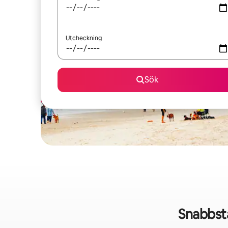
Utcheckning
Sök
Snabbsta