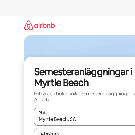
Hoppa
till
innehåll
Semesteranläggningar i
Myrtle Beach
Hitta och boka unika semesteranläggningar 
Airbnb
Plats
När resultaten är tillgängliga kan du navigera me
Incheckning