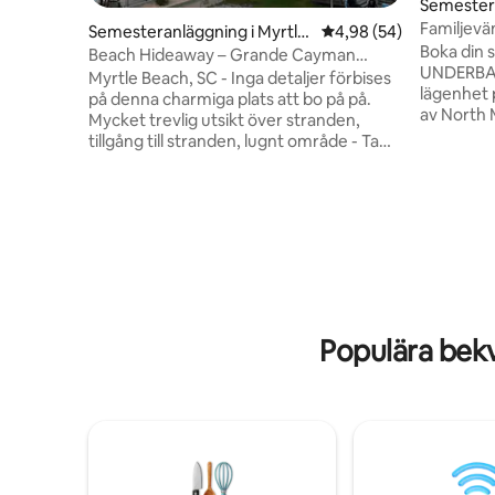
Semester
Hill Beach
Familjevän
Semesteranläggning i Myrtle
4,98 av 5 i genomsnit
4,98 (54)
havet
Boka din 
Beach
Beach Hideaway – Grande Cayman
UNDERBAR
Resort MB *King size-säng
Myrtle Beach, SC - Inga detaljer förbises
lägenhet p
på denna charmiga plats att bo på på.
av North 
Mycket trevlig utsikt över stranden,
fantastisk
tillgång till stranden, lugnt område - Ta
vardagsru
dig till stranden inom några minuter
ligger på
och/eller njut av poolen slappa eller
och har 3
badtunna på kvällen! På nedervåningen
inomhuspo
bar på kvällen, frukost på morgonen och
bubbelpoo
sköldpaddhet till lunch ! Starbucks ligger
Solsökand
också inne på resorten! Vad mer behöver
frodiga t
du? Välkomstpaket, barnspel, första
och tiki-b
hjälpen, 2 strandstolar tillgängliga,
för 1 sän
poolnudlar också! Fräscht tvättade lakan,
Populära bekv
knappt vän
täcke och badlakan tillhandahålls!