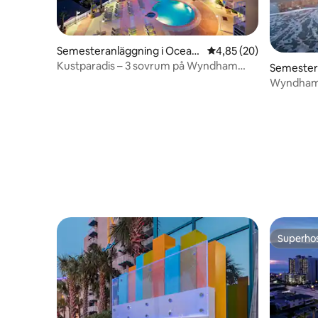
Semesteranläggning i Ocean
4,85 av 5 i genomsnit
4,85 (20)
Drive Beach
Kustparadis – 3 sovrum på Wyndham
Semester
Ocean Boulevard
Hill Beach
Wyndham 
Balkongsv
Superho
Superho