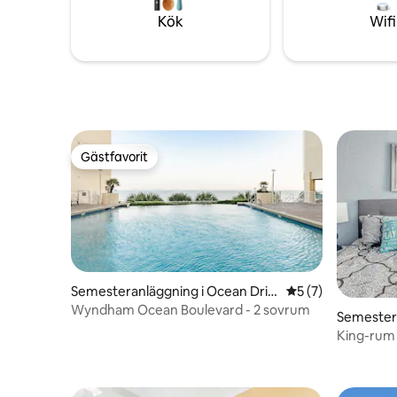
Kök
Wifi
Gästfavorit
Gästfavorit
Semesteranläggning i Ocean Driv
5 av 5 i genomsni
5 (7)
e Beach
Wyndham Ocean Boulevard - 2 sovrum
Semestera
Beach
King-rum 