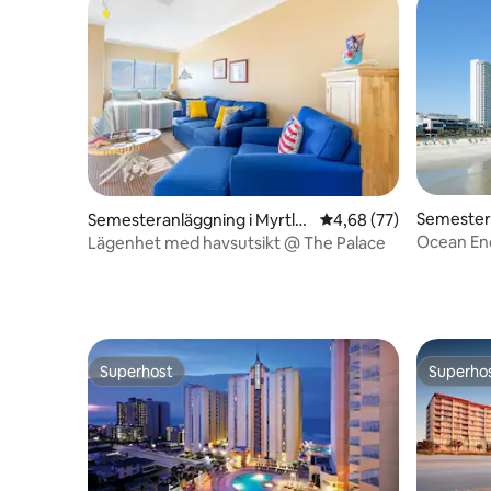
Semestera
Semesteranläggning i Myrtle
4,68 av 5 i genomsnit
4,68 (77)
h
Beach
Ocean Enc
Lägenhet med havsutsikt @ The Palace
havsutsik
Superhost
Superho
Superhost
Superho