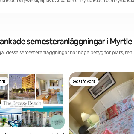
rtle Beach SkyWheel, Ripley's Aquarium of Myrtle Beach och Myrtle Be
ankade semesteranläggningar i Myrtle
ga: dessa semesteranläggningar har höga betyg för plats, ren
rit
Gästfavorit
rit
Gästfavorit